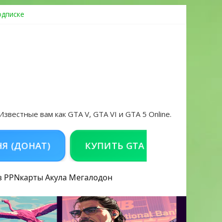
одписке
ровать аккаунт и войти без проблем в 2026 году
 Известные вам как GTA V, GTA VI и GTA 5 Online.
ОНАТ)
КУПИТЬ GTA 5 ONLINE НА PC
з PPN
карты Акула
Мегалодон