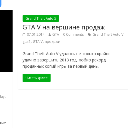
Grand Theft Auto 5
GTA V на вершине продаж
,
07.01.2014
GTA
0 Comments
Grand Theft Auto V
,
,
gta 5
GTA V
продажи
Grand Theft Auto V удалось не только крайне
удачно завершить 2013 год, побив рекорд
проданных копий игры за первый день,
Читать далее
,
day
мые