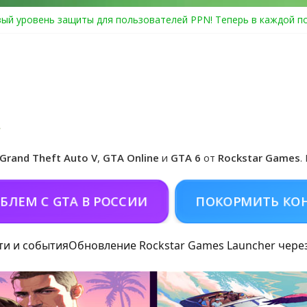
ый уровень защиты для пользователей PPN! Теперь в каждой п
Center Heist выйдет в GTA Online уже 14 июля
я в Rockstar Games Social Club ошибка #1.500.7: как зарегистри
особые награды в GTA Online по программе Fine Art Collector
иальная обложка игры и Предзаказ Grand Theft Auto VI
Grand Theft Auto V
,
GTA Online
и
GTA 6
от
Rockstar Games
.
С GTA В РОССИИ
ПОКОРМИТЬ КОНЯ (Д
ти и события
Обновление Rockstar Games Launcher чере