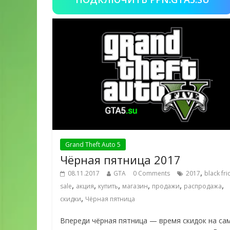
Grand Theft Auto 5
Чёрная пятница 2017
,
08.11.2017
GTA
0 Comments
2017
black fri
,
,
,
,
,
,
sale
акция
купить
магазин
продажи
распродажа
,
скидки
Чёрная пятница
Впереди чёрная пятница — время скидок на са