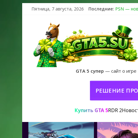
Пятница, 7 августа, 2026
Последние:
PSN — нов
The Kortz 
Регистраци
Получайте 
GTA 6 офиц
GTA 5 супер
— сайт о игре
GTA 5 ONLINE НА PC
РЕШЕНИЕ ПРОБЛЕМ 
Купить GTA 5
RDR 2
Новос