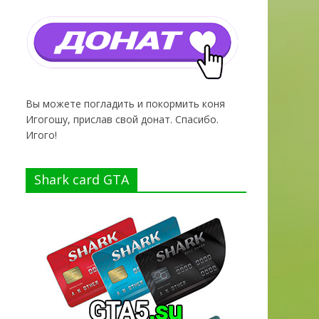
Вы можете погладить и покормить коня
Игогошу, прислав свой донат. Спасибо.
Игого!
Shark card GTA