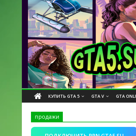
КУПИТЬ GTA 5
GTA V
GTA ONL
продажи
ПОДКЛЮЧИТЬ PPN.GTA5.SU