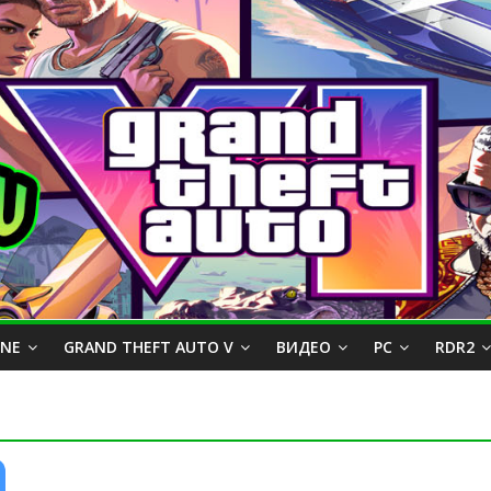
INE
GRAND THEFT AUTO V
ВИДЕО
PC
RDR2