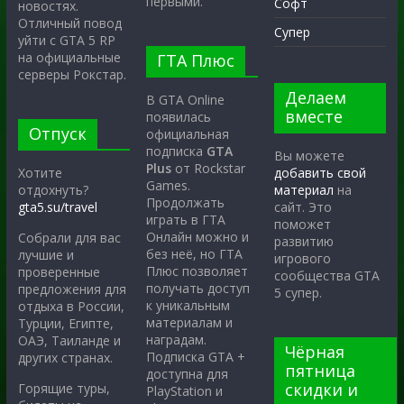
первыми.
Софт
новостях.
Отличный повод
Супер
уйти с GTA 5 RP
на официальные
ГТА Плюс
серверы Рокстар.
Делаем
В GTA Online
вместе
появилась
Отпуск
официальная
подписка
GTA
Вы можете
Plus
от Rockstar
Хотите
добавить свой
Games.
отдохнуть?
материал
на
Продолжать
gta5.su/travel
сайт. Это
играть в ГТА
поможет
Онлайн можно и
Собрали для вас
развитию
без неё, но ГТА
лучшие и
игрового
Плюс позволяет
проверенные
сообщества GTA
получать доступ
предложения для
5 супер.
к уникальным
отдыха в России,
материалам и
Турции, Египте,
наградам.
ОАЭ, Таиланде и
Чёрная
Подписка GTA +
других странах.
пятница
доступна для
скидки и
Горящие туры,
PlayStation и