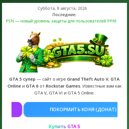
Суббота, 8 августа, 2026
Последние:
PSN — новый уровень защиты для пользователей PPN!
Теперь в каждой подписке
The Kortz Center Heist выйдет в GTA Online уже 14 июля
Регистрация в Rockstar Games Social Club ошибка #1.500.7:
как зарегистрировать аккаунт и войти без проблем в 2026
году
Получайте особые награды в GTA Online по программе
Fine Art Collector
GTA 6 официальная обложка игры и Предзаказ Grand Theft
Auto VI
GTA 5 супер
— сайт о игре
Grand Theft Auto V
,
GTA
Online
и
GTA 6
от
Rockstar Games
. Известные вам как
GTA V, GTA VI и GTA 5 Online.
Ь КОНЯ (ДОНАТ)
КУПИТЬ GTA 5 
Купить GTA 5