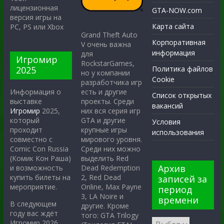
лицензионная
GTA-NOW.com
версия игры на
Карта сайта
PC, PS или Xbox
Grand Theft Auto
Корпоративная
V очень важна
информация
для
Игромир
RockstarGames,
2025
Политика файлов
но у компании
Cookie
разработчика игр
есть и другие
Информация о
Список открытых
проекты. Среди
выставке
вакансий
них вся серия игр
Игромир
2025,
GTA и другие
который
Условия
крупные игры
проходит
использования
мирового уровня.
совместно с
Среди них можно
Comic Con Russia
выделить Red
(Комик Кон Раша)
Архив
Dead Redemption
и возможность
2, Red Dead
купить билеты на
записей за
Online, Max Payne
мероприятие.
период
3, LA Noire и
времени
В следующем
другие. Кроме
году вас ждёт
того: GTA Trilogy
Игромир 2026