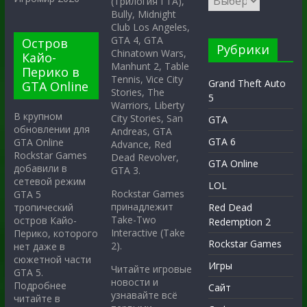
(Трилогия ГТА),
Bully, Midnight
Club Los Angeles,
GTA 4, GTA
Остров
Рубрики
Chinatown Wars,
Кайо-
Manhunt 2, Table
Перико в
Tennis, Vice City
Grand Theft Auto
GTA Online
Stories, The
5
Warriors, Liberty
В крупном
City Stories, San
GTA
обновлении для
Andreas, GTA
GTA 6
GTA Online
Advance, Red
Rockstar Games
Dead Revolver,
GTA Online
добавили в
GTA 3.
сетевой режим
LOL
Rockstar Games
GTA 5
принадлежит
тропический
Red Dead
Take-Two
остров Кайо-
Redemption 2
Interactive (Take
Перико, которого
Rockstar Games
2).
нет даже в
сюжетной части
Игры
Читайте игровые
GTA 5.
новости и
Подробнее
Сайт
узнавайте всё
читайте в