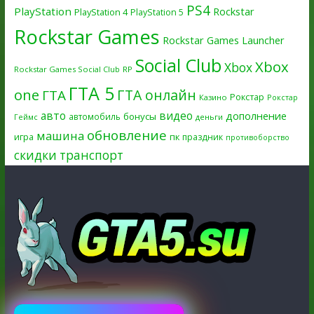
PS4
PlayStation
Rockstar
PlayStation 4
PlayStation 5
Rockstar Games
Rockstar Games Launcher
Social Club
Xbox
Xbox
Rockstar Games Social Club
RP
ГТА 5
one
ГТА онлайн
ГТА
Рокстар
Казино
Рокстар
авто
видео
дополнение
бонусы
автомобиль
Геймс
деньги
обновление
машина
игра
пк
праздник
противоборство
скидки
транспорт