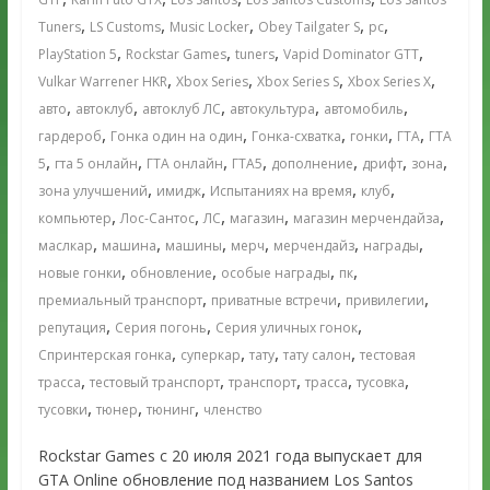
,
,
,
,
,
Tuners
LS Customs
Music Locker
Obey Tailgater S
pc
,
,
,
,
PlayStation 5
Rockstar Games
tuners
Vapid Dominator GTT
,
,
,
,
Vulkar Warrener HKR
Xbox Series
Xbox Series S
Xbox Series X
,
,
,
,
,
авто
автоклуб
автоклуб ЛС
автокультура
автомобиль
,
,
,
,
,
гардероб
Гонка один на один
Гонка-схватка
гонки
ГТА
ГТА
,
,
,
,
,
,
,
5
гта 5 онлайн
ГТА онлайн
ГТА5
дополнение
дрифт
зона
,
,
,
,
зона улучшений
имидж
Испытаниях на время
клуб
,
,
,
,
,
компьютер
Лос-Сантос
ЛС
магазин
магазин мерчендайза
,
,
,
,
,
,
маслкар
машина
машины
мерч
мерчендайз
награды
,
,
,
,
новые гонки
обновление
особые награды
пк
,
,
,
премиальный транспорт
приватные встречи
привилегии
,
,
,
репутация
Серия погонь
Серия уличных гонок
,
,
,
,
Спринтерская гонка
суперкар
тату
тату салон
тестовая
,
,
,
,
,
трасса
тестовый транспорт
транспорт
трасса
тусовка
,
,
,
тусовки
тюнер
тюнинг
членство
Rockstar Games с 20 июля 2021 года выпускает для
GTA Online обновление под названием Los Santos