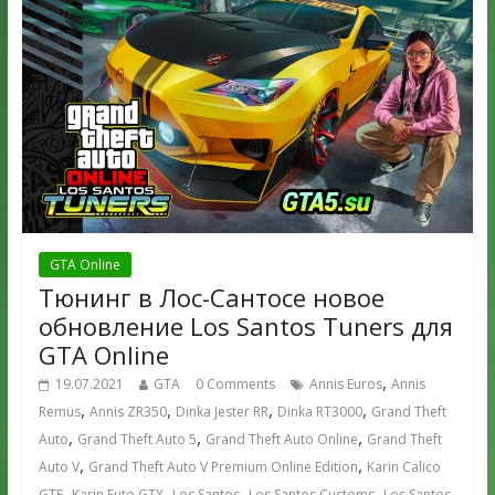
GTA Online
Тюнинг в Лос-Сантосе новое
обновление Los Santos Tuners для
GTA Online
,
19.07.2021
GTA
0 Comments
Annis Euros
Annis
,
,
,
,
Remus
Annis ZR350
Dinka Jester RR
Dinka RT3000
Grand Theft
,
,
,
Auto
Grand Theft Auto 5
Grand Theft Auto Online
Grand Theft
,
,
Auto V
Grand Theft Auto V Premium Online Edition
Karin Calico
,
,
,
,
GTF
Karin Futo GTX
Los Santos
Los Santos Customs
Los Santos