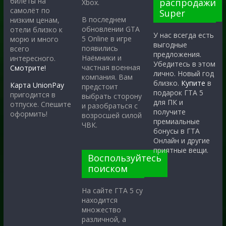
билеты на
распродажи
Xbox.
самолёт по
Super
В последнем
низким ценам,
обновлении GTA
отели близко к
У нас всегда есть
5 Online в игре
морю и много
выгодные
появились
всего
предложения.
Наёмники и
интересного.
Убедитесь в этом
частная военная
Смотрите!
лично. Новый год
компания. Вам
близко.
Купите
в
Карта UnionPay
предстоит
подарок ГТА 5
пригодится в
выбрать сторону
для ПК и
отпуске. Спешите
и разобраться с
получите
оформить!
возросшей силой
премиальные
ЧВК.
бонусы в ГТА
Онлайн и другие
приятные вещи.
Воспользуйтесь
поиском
На сайте ГТА 5 су
находится
множество
различной, а