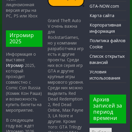
лицензионная
GTA-NOW.com
версия игры на
Карта сайта
PC, PS или Xbox
Grand Theft Auto
Корпоративная
V очень важна
информация
для
Игромир
RockstarGames,
2025
Политика файлов
но у компании
Cookie
разработчика игр
есть и другие
Информация о
Список открытых
проекты. Среди
выставке
вакансий
них вся серия игр
Игромир
2025,
GTA и другие
который
Условия
крупные игры
проходит
использования
мирового уровня.
совместно с
Среди них можно
Comic Con Russia
выделить Red
(Комик Кон Раша)
Архив
Dead Redemption
и возможность
2, Red Dead
купить билеты на
записей за
Online, Max Payne
мероприятие.
период
3, LA Noire и
времени
В следующем
другие. Кроме
году вас ждёт
того: GTA Trilogy
Игромир 2026