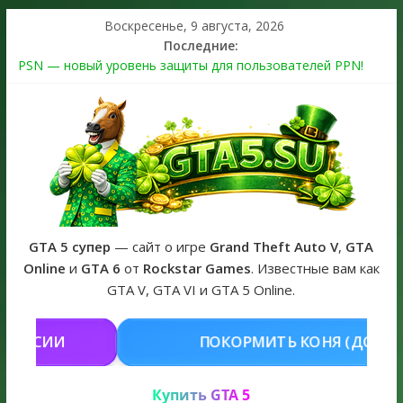
Воскресенье, 9 августа, 2026
Последние:
PSN — новый уровень защиты для пользователей PPN!
Теперь в каждой подписке
The Kortz Center Heist выйдет в GTA Online уже 14 июля
Регистрация в Rockstar Games Social Club ошибка #1.500.7:
как зарегистрировать аккаунт и войти без проблем в 2026
году
Получайте особые награды в GTA Online по программе
Fine Art Collector
GTA 6 официальная обложка игры и Предзаказ Grand Theft
Auto VI
GTA 5 супер
— сайт о игре
Grand Theft Auto V
,
GTA
Online
и
GTA 6
от
Rockstar Games
. Известные вам как
GTA V, GTA VI и GTA 5 Online.
ОКОРМИТЬ КОНЯ (ДОНАТ)
КУПИТ
Купить GTA 5