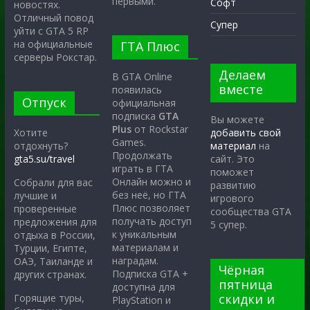
первыми.
Софт
новостях.
Отличный повод
Супер
уйти с GTA 5 RP
на официальные
ГТА Плюс
серверы Рокстар.
Делаем
В GTA Online
вместе
появилась
Отпуск
официальная
подписка
GTA
Вы можете
Plus
от Rockstar
Хотите
добавить свой
Games.
отдохнуть?
материал
на
Продолжать
gta5.su/travel
сайт. Это
играть в ГТА
поможет
Онлайн можно и
Собрали для вас
развитию
без неё, но ГТА
лучшие и
игрового
Плюс позволяет
проверенные
сообщества GTA
получать доступ
предложения для
5 супер.
к уникальным
отдыха в России,
материалам и
Турции, Египте,
наградам.
ОАЭ, Таиланде и
Чёрная
Подписка GTA +
других странах.
пятница
доступна для
скидки и
Горящие туры,
PlayStation и