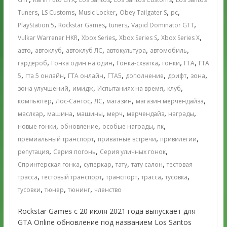
,
,
,
,
,
Tuners
LS Customs
Music Locker
Obey Tailgater S
pc
,
,
,
,
PlayStation 5
Rockstar Games
tuners
Vapid Dominator GTT
,
,
,
,
Vulkar Warrener HKR
Xbox Series
Xbox Series S
Xbox Series X
,
,
,
,
,
авто
автоклуб
автоклуб ЛС
автокультура
автомобиль
,
,
,
,
,
гардероб
Гонка один на один
Гонка-схватка
гонки
ГТА
ГТА
,
,
,
,
,
,
,
5
гта 5 онлайн
ГТА онлайн
ГТА5
дополнение
дрифт
зона
,
,
,
,
зона улучшений
имидж
Испытаниях на время
клуб
,
,
,
,
,
компьютер
Лос-Сантос
ЛС
магазин
магазин мерчендайза
,
,
,
,
,
,
маслкар
машина
машины
мерч
мерчендайз
награды
,
,
,
,
новые гонки
обновление
особые награды
пк
,
,
,
премиальный транспорт
приватные встречи
привилегии
,
,
,
репутация
Серия погонь
Серия уличных гонок
,
,
,
,
Спринтерская гонка
суперкар
тату
тату салон
тестовая
,
,
,
,
,
трасса
тестовый транспорт
транспорт
трасса
тусовка
,
,
,
тусовки
тюнер
тюнинг
членство
Rockstar Games с 20 июля 2021 года выпускает для
GTA Online обновление под названием Los Santos