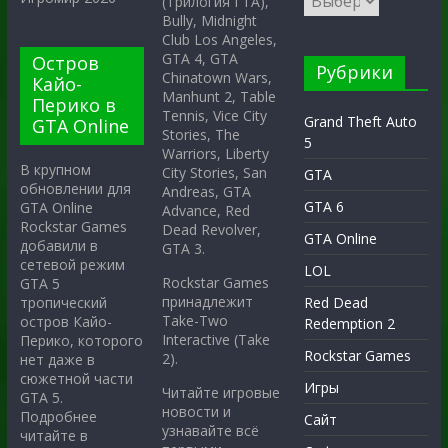
(Трилогия ГТА),
Bully, Midnight
Club Los Angeles,
GTA 4, GTA
Остров
Рубрики
Chinatown Wars,
Кайо-
Manhunt 2, Table
Перико в
Tennis, Vice City
Grand Theft Auto
GTA Online
Stories, The
5
Warriors, Liberty
В крупном
City Stories, San
GTA
обновлении для
Andreas, GTA
GTA 6
GTA Online
Advance, Red
Rockstar Games
Dead Revolver,
GTA Online
добавили в
GTA 3.
сетевой режим
LOL
Rockstar Games
GTA 5
принадлежит
тропический
Red Dead
Take-Two
остров Кайо-
Redemption 2
Interactive (Take
Перико, которого
Rockstar Games
2).
нет даже в
сюжетной части
Игры
Читайте игровые
GTA 5.
новости и
Подробнее
Сайт
узнавайте всё
читайте в