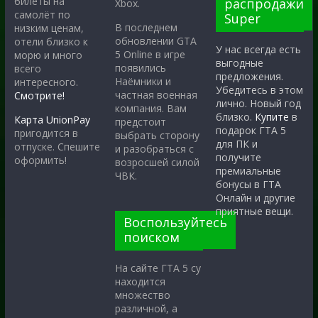
билеты на
распродажи
Xbox.
самолёт по
Super
В последнем
низким ценам,
обновлении GTA
отели близко к
У нас всегда есть
5 Online в игре
морю и много
выгодные
появились
всего
предложения.
Наёмники и
интересного.
Убедитесь в этом
частная военная
Смотрите!
лично. Новый год
компания. Вам
близко.
Купите
в
Карта UnionPay
предстоит
подарок ГТА 5
пригодится в
выбрать сторону
для ПК и
отпуске. Спешите
и разобраться с
получите
оформить!
возросшей силой
премиальные
ЧВК.
бонусы в ГТА
Онлайн и другие
приятные вещи.
Воспользуйтесь
поиском
На сайте ГТА 5 су
находится
множество
различной, а