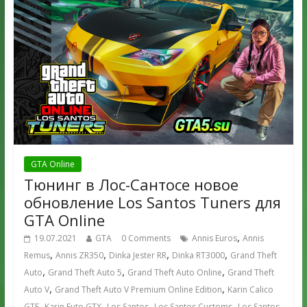
GTA Online
Тюнинг в Лос-Сантосе новое
обновление Los Santos Tuners для
GTA Online
,
19.07.2021
GTA
0 Comments
Annis Euros
Annis
,
,
,
,
Remus
Annis ZR350
Dinka Jester RR
Dinka RT3000
Grand Theft
,
,
,
Auto
Grand Theft Auto 5
Grand Theft Auto Online
Grand Theft
,
,
Auto V
Grand Theft Auto V Premium Online Edition
Karin Calico
,
,
,
,
GTF
Karin Futo GTX
Los Santos
Los Santos Customs
Los Santos