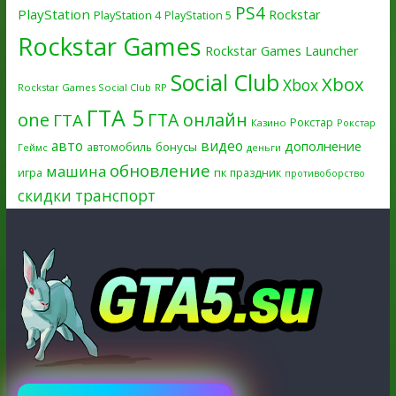
PS4
PlayStation
Rockstar
PlayStation 4
PlayStation 5
Rockstar Games
Rockstar Games Launcher
Social Club
Xbox
Xbox
Rockstar Games Social Club
RP
ГТА 5
one
ГТА онлайн
ГТА
Рокстар
Казино
Рокстар
авто
видео
дополнение
бонусы
автомобиль
Геймс
деньги
обновление
машина
игра
пк
праздник
противоборство
скидки
транспорт