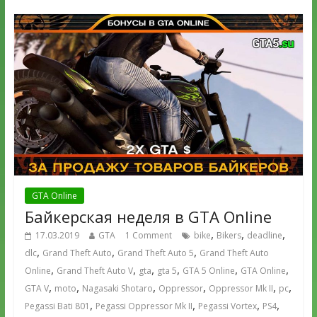
GTA Online
Байкерская неделя в GTA Online
,
,
,
17.03.2019
GTA
1 Comment
bike
Bikers
deadline
,
,
,
dlc
Grand Theft Auto
Grand Theft Auto 5
Grand Theft Auto
,
,
,
,
,
,
Online
Grand Theft Auto V
gta
gta 5
GTA 5 Online
GTA Online
,
,
,
,
,
,
GTA V
moto
Nagasaki Shotaro
Oppressor
Oppressor Mk II
pc
,
,
,
,
Pegassi Bati 801
Pegassi Oppressor Mk II
Pegassi Vortex
PS4