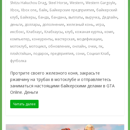
,
,
,
,
Shitzu Hakuchou Drag
Steel Horse
Western
Western Gargoyle
,
,
,
,
Xbox
Xbox one
байк
Байкерские предприятия
байкерский
,
,
,
,
,
,
,
клуб
Байкеры
банда
бандана
выплаты
выручка
Дедлайн
,
,
,
,
,
деньги
доллары
дополнение
железный конь
игра
,
,
,
,
,
,
иксбокс
Клабхаус
Клабхаусы
клуб
кожаная куртка
комп
,
,
,
,
компьютер
конкуренты
мастерская
модификации
,
,
,
,
,
,
мотоклуб
мотоцикл
обновление
онлайн
очки
пк
,
,
,
,
,
плэйстэйшн
подарок
предприятия
сони
Социал Клаб
футболка
Протрите своего железного коня, закрасьте
ржавчину на трубах в мотоклубе и отправляетесь
заниматься настоящими байкерскими делами в GTA
Online. Деньги
Читать далее