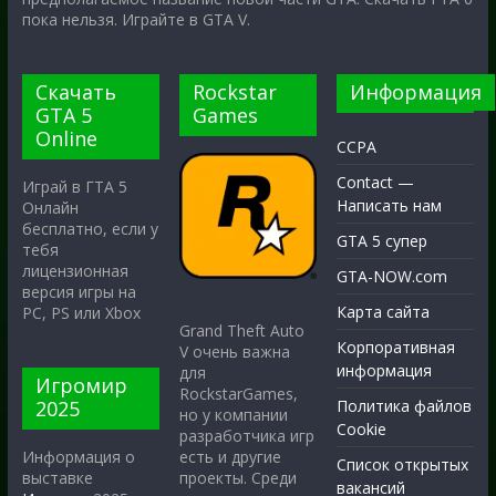
пока нельзя. Играйте в GTA V.
Скачать
Rockstar
Информация
GTA 5
Games
Online
CCPA
Contact —
Играй в ГТА 5
Написать нам
Онлайн
бесплатно, если у
GTA 5 супер
тебя
лицензионная
GTA-NOW.com
версия игры на
Карта сайта
PC, PS или Xbox
Grand Theft Auto
Корпоративная
V очень важна
информация
для
Игромир
RockstarGames,
2025
Политика файлов
но у компании
Cookie
разработчика игр
есть и другие
Информация о
Список открытых
проекты. Среди
выставке
вакансий