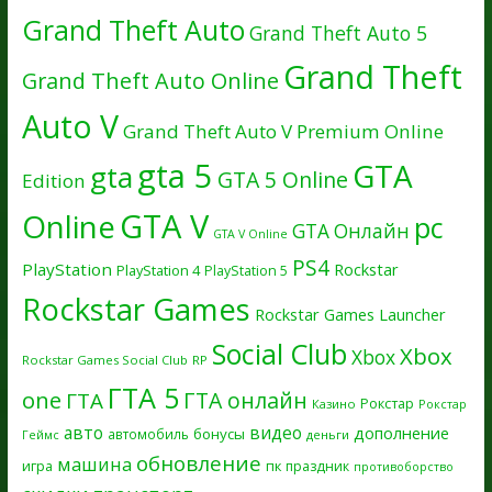
Grand Theft Auto
Grand Theft Auto 5
Grand Theft
Grand Theft Auto Online
Auto V
Grand Theft Auto V Premium Online
gta 5
GTA
gta
GTA 5 Online
Edition
GTA V
Online
pc
GTA Онлайн
GTA V Online
PS4
PlayStation
Rockstar
PlayStation 4
PlayStation 5
Rockstar Games
Rockstar Games Launcher
Social Club
Xbox
Xbox
Rockstar Games Social Club
RP
ГТА 5
one
ГТА онлайн
ГТА
Рокстар
Казино
Рокстар
авто
видео
дополнение
бонусы
автомобиль
Геймс
деньги
обновление
машина
игра
пк
праздник
противоборство