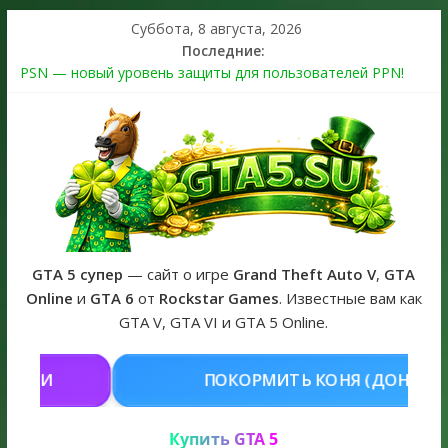
Суббота, 8 августа, 2026
Последние:
PSN — новый уровень защиты для пользователей PPN!
Теперь в каждой подписке
The Kortz Center Heist выйдет в GTA Online уже 14 июля
Регистрация в Rockstar Games Social Club ошибка #1.500.7:
как зарегистрировать аккаунт и войти без проблем в 2026
году
Получайте особые награды в GTA Online по программе
Fine Art Collector
GTA 6 официальная обложка игры и Предзаказ Grand Theft
Auto VI
GTA 5 супер
— сайт о игре
Grand Theft Auto V
,
GTA
Online
и
GTA 6
от
Rockstar Games
. Известные вам как
GTA V, GTA VI и GTA 5 Online.
ИТЬ КОНЯ (ДОНАТ)
КУПИТЬ GTA
Купить GTA 5