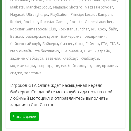
,
,
,
Maibatsu Manchez Scout
Nagasaki Shotaro
Nagasaki Stryder
,
,
,
,
Nagasaki Ultralight
pc
PlayStation
Principe Lectro
Rampant
,
,
,
,
Rocket
Rockstar
Rockstar Games
Rockstar Games Launcher
,
,
,
,
,
Rockstar Games Social Club
Rockstar Launcher
RP
Xbox
байк
,
,
,
Байкер
байкерские куртки
Байкерские предприятия
,
,
,
,
,
,
,
байкерский клуб
Байкеры
бизнес
босс
Геймер
ГТА
ГТА 5
,
,
,
,
,
гта 5 онлайн
гта бесплатно
ГТА онлайн
ГТА5
Дедлайн
,
,
,
,
задание клабхауса
задания
Клабхаус
Клабхаусы
,
,
,
,
,
модификации
награды
неделя байкеров
пк
предприятия
,
скидки
толстовка
Игроков GTA Online ждёт насыщенная неделя
байкеров. Создавайте мотоклуб, садитесь на свой
любимый мотоцикл и отправляйтесь выполнять
задания в Лос-Сантос
Читать далее