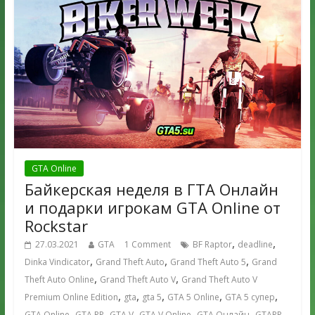
GTA Online
Байкерская неделя в ГТА Онлайн
и подарки игрокам GTA Online от
Rockstar
,
,
27.03.2021
GTA
1 Comment
BF Raptor
deadline
,
,
,
Dinka Vindicator
Grand Theft Auto
Grand Theft Auto 5
Grand
,
,
Theft Auto Online
Grand Theft Auto V
Grand Theft Auto V
,
,
,
,
,
Premium Online Edition
gta
gta 5
GTA 5 Online
GTA 5 супер
,
,
,
,
,
,
GTA Online
GTA RP
GTA V
GTA V Online
GTA Онлайн
GTARP