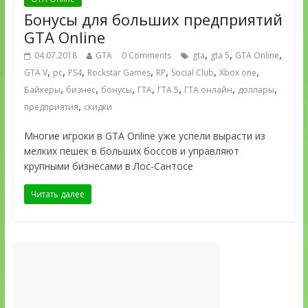
Бонусы для больших предприятий
GTA Online
,
,
,
04.07.2018
GTA
0 Comments
gta
gta 5
GTA Online
,
,
,
,
,
,
,
GTA V
pc
PS4
Rockstar Games
RP
Social Club
Xbox one
,
,
,
,
,
,
,
Байкеры
бизнес
бонусы
ГТА
ГТА 5
ГТА онлайн
доллары
,
предприятия
скидки
Многие игроки в GTA Online уже успели вырасти из
мелких пешек в больших боссов и управляют
крупными бизнесами в Лос-Сантосе
Читать далее