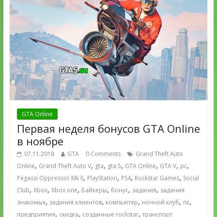
GTA Online
Первая неделя бонусов GTA Online
в ноябре
07.11.2018
GTA
0 Comments
Grand Theft Auto
,
,
,
,
,
,
,
Online
Grand Theft Auto V
gta
gta 5
GTA Online
GTA V
pc
,
,
,
,
Pegassi Oppressor Mk II
PlayStation
PS4
Rockstar Games
Social
,
,
,
,
,
,
Club
Xbox
Xbox one
Байкеры
бонус
задания
задания
,
,
,
,
,
знакомых
задания клиентов
компьютер
ночной клуб
пк
,
,
,
предприятия
скидка
созданные rockstar
транспорт