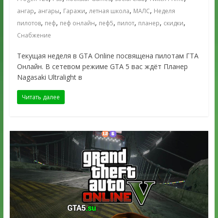
,
,
,
,
,
ангар
ангары
Гаражи
летная школа
МАЛС
Неделя
,
,
,
,
,
,
,
пилотов
пеф
пеф онлайн
пеф5
пилот
планер
скидки
Снабжение
Текущая неделя в GTA Online посвящена пилотам ГТА
Онлайн. В сетевом режиме GTA 5 вас ждёт Планер
Nagasaki Ultralight в
Читать далее