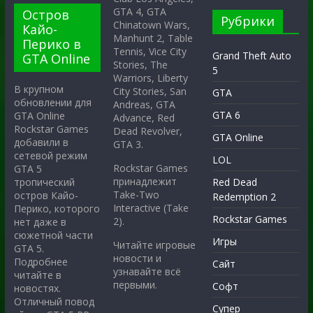
GTA 4, GTA
Остров
Рубрики
Chinatown Wars,
Кайо-
Manhunt 2, Table
Перико в
Tennis, Vice City
Grand Theft Auto
GTA Online
Stories, The
5
Warriors, Liberty
В крупном
City Stories, San
GTA
обновлении для
Andreas, GTA
GTA 6
GTA Online
Advance, Red
Rockstar Games
Dead Revolver,
GTA Online
добавили в
GTA 3.
сетевой режим
LOL
Rockstar Games
GTA 5
принадлежит
тропический
Red Dead
Take-Two
остров Кайо-
Redemption 2
Interactive (Take
Перико, которого
Rockstar Games
2).
нет даже в
сюжетной части
Игры
Читайте игровые
GTA 5.
новости и
Подробнее
Сайт
узнавайте всё
читайте в
первыми.
Софт
новостях.
Отличный повод
Супер