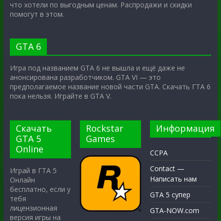
что хотели по выгодным ценам. Распродажи и скидки
помогут в этом.
GTA 6
Игра под названием GTA 6 не вышла и ещё даже не
анонсирована разработчиком. GTA VI — это
предполагаемое название новой части GTA. Скачать ГТА 6
пока нельзя. Играйте в GTA V.
Скачать
Rockstar
Информация
GTA 5
Games
Online
CCPA
Contact —
Играй в ГТА 5
Написать нам
Онлайн
бесплатно, если у
GTA 5 супер
тебя
лицензионная
GTA-NOW.com
версия игры на