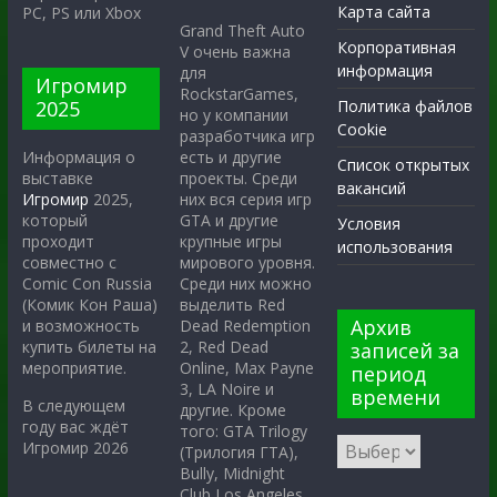
Карта сайта
PC, PS или Xbox
Grand Theft Auto
Корпоративная
V очень важна
информация
для
Игромир
RockstarGames,
2025
Политика файлов
но у компании
Cookie
разработчика игр
есть и другие
Информация о
Список открытых
проекты. Среди
выставке
вакансий
них вся серия игр
Игромир
2025,
GTA и другие
который
Условия
крупные игры
проходит
использования
мирового уровня.
совместно с
Среди них можно
Comic Con Russia
выделить Red
(Комик Кон Раша)
Архив
Dead Redemption
и возможность
2, Red Dead
купить билеты на
записей за
Online, Max Payne
мероприятие.
период
3, LA Noire и
времени
В следующем
другие. Кроме
году вас ждёт
того: GTA Trilogy
Игромир 2026
(Трилогия ГТА),
Bully, Midnight
Club Los Angeles,