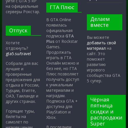
уйти с GTA 5 RP
на официальные
ГТА Плюс
серверы Рокстар.
Делаем
В GTA Online
вместе
появилась
Отпуск
официальная
подписка
GTA
Вы можете
Plus
от Rockstar
Хотите
добавить свой
Games.
отдохнуть?
материал
на
Продолжать
gta5.su/travel
сайт. Это
играть в ГТА
поможет
Онлайн можно и
Собрали для вас
развитию
без неё, но ГТА
лучшие и
игрового
Плюс позволяет
проверенные
сообщества GTA
получать доступ
предложения для
5 супер.
к уникальным
отдыха в России,
материалам и
Турции, Египте,
наградам.
ОАЭ, Таиланде и
Чёрная
Подписка GTA +
других странах.
пятница
доступна для
скидки и
Горящие туры,
PlayStation и
билеты на
распродажи
Xbox.
самолёт по
Super
В последнем
низким ценам,