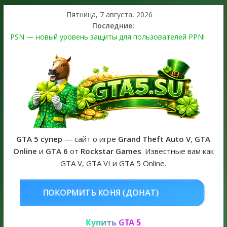
Пятница, 7 августа, 2026
Последние:
PSN — новый уровень защиты для пользователей PPN!
Теперь в каждой подписке
The Kortz Center Heist выйдет в GTA Online уже 14 июля
Регистрация в Rockstar Games Social Club ошибка #1.500.7:
как зарегистрировать аккаунт и войти без проблем в 2026
году
Получайте особые награды в GTA Online по программе
Fine Art Collector
GTA 6 официальная обложка игры и Предзаказ Grand Theft
Auto VI
GTA 5 супер
— сайт о игре
Grand Theft Auto V
,
GTA
Online
и
GTA 6
от
Rockstar Games
. Известные вам как
GTA V, GTA VI и GTA 5 Online.
НЯ (ДОНАТ)
КУПИТЬ GTA 5 ONL
Купить GTA 5