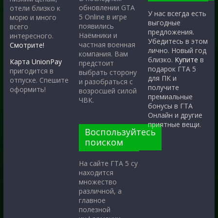
обновлении GTA
отели близко к
У нас всегда есть
5 Online в игре
морю и много
выгодные
появились
всего
предложения.
Наёмники и
интересного.
Убедитесь в этом
частная военная
Смотрите!
лично. Новый год
компания. Вам
близко.
Купите
в
Карта UnionPay
предстоит
подарок ГТА 5
пригодится в
выбрать сторону
для ПК и
отпуске. Спешите
и разобраться с
получите
оформить!
возросшей силой
премиальные
ЧВК.
бонусы в ГТА
Онлайн и другие
приятные вещи.
Воспользуйтесь
поиском
На сайте ГТА 5 су
находится
множество
различной, а
главное
полезной