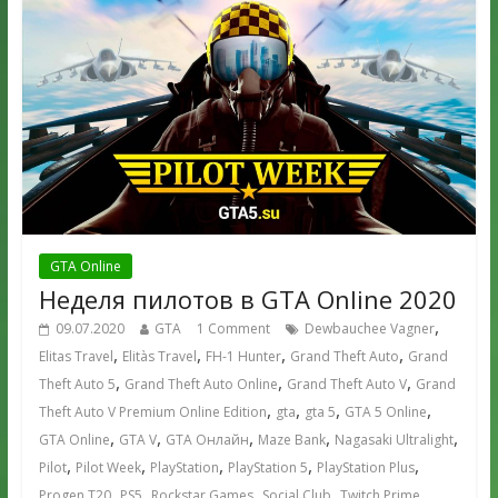
GTA Online
Неделя пилотов в GTA Online 2020
,
09.07.2020
GTA
1 Comment
Dewbauchee Vagner
,
,
,
,
Elitas Travel
Elitàs Travel
FH-1 Hunter
Grand Theft Auto
Grand
,
,
,
Theft Auto 5
Grand Theft Auto Online
Grand Theft Auto V
Grand
,
,
,
,
Theft Auto V Premium Online Edition
gta
gta 5
GTA 5 Online
,
,
,
,
,
GTA Online
GTA V
GTA Онлайн
Maze Bank
Nagasaki Ultralight
,
,
,
,
,
Pilot
Pilot Week
PlayStation
PlayStation 5
PlayStation Plus
,
,
,
,
,
Progen T20
PS5
Rockstar Games
Social Club
Twitch Prime