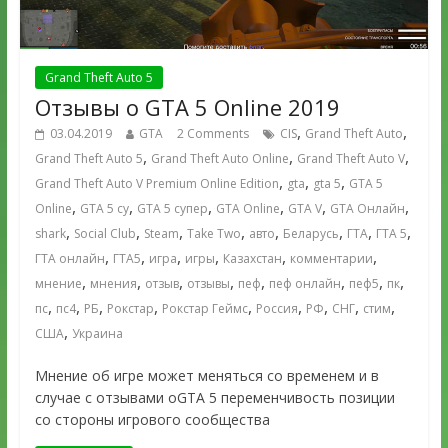
Grand Theft Auto 5
Отзывы о GTA 5 Online 2019
,
,
03.04.2019
GTA
2 Comments
CIS
Grand Theft Auto
,
,
,
Grand Theft Auto 5
Grand Theft Auto Online
Grand Theft Auto V
,
,
,
Grand Theft Auto V Premium Online Edition
gta
gta 5
GTA 5
,
,
,
,
,
,
Online
GTA 5 су
GTA 5 супер
GTA Online
GTA V
GTA Онлайн
,
,
,
,
,
,
,
,
shark
Social Club
Steam
Take Two
авто
Беларусь
ГТА
ГТА 5
,
,
,
,
,
,
ГТА онлайн
ГТА5
игра
игры
Казахстан
комментарии
,
,
,
,
,
,
,
,
мнение
мнения
отзыв
отзывы
пеф
пеф онлайн
пеф5
пк
,
,
,
,
,
,
,
,
,
пс
пс4
РБ
Рокстар
Рокстар Геймс
Россия
РФ
СНГ
стим
,
США
Украина
Мнение об игре может меняться со временем и в
случае с отзывами оGTA 5 переменчивость позиции
со стороны игрового сообщества