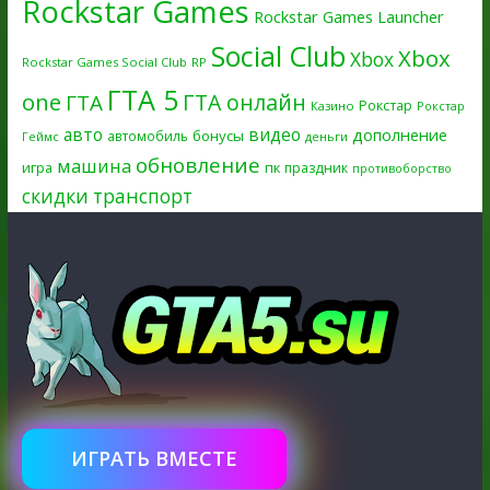
Rockstar Games
Rockstar Games Launcher
Social Club
Xbox
Xbox
Rockstar Games Social Club
RP
ГТА 5
one
ГТА онлайн
ГТА
Рокстар
Казино
Рокстар
авто
видео
дополнение
бонусы
автомобиль
Геймс
деньги
обновление
машина
игра
пк
праздник
противоборство
скидки
транспорт
ИГРАТЬ ВМЕСТЕ