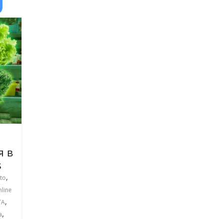
я в
s
,
to
line
,
ТА
,
а