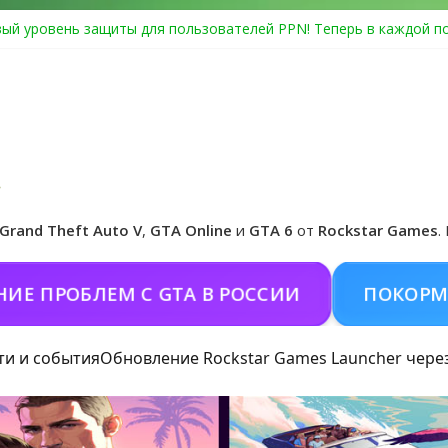
ый уровень защиты для пользователей PPN! Теперь в каждой п
Center Heist выйдет в GTA Online уже 14 июля
я в Rockstar Games Social Club ошибка #1.500.7: как зарегистри
особые награды в GTA Online по программе Fine Art Collector
иальная обложка игры и Предзаказ Grand Theft Auto VI
Grand Theft Auto V
,
GTA Online
и
GTA 6
от
Rockstar Games
.
РОБЛЕМ С GTA В РОССИИ
ПОКОРМИТЬ К
ти и события
Обновление Rockstar Games Launcher чере