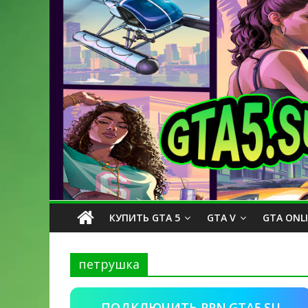
КУПИТЬ GTA 5
GTA V
GTA ONL
петрушка
ПОДКЛЮЧИТЬ PPN.GTA5.SU