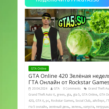
GTA Online
GTA Online 420 Зелёная недел
ГТА Онлайн от Rockstar Game
20.04.2024
GTA
0 Comments
Grand Theft Au
,
,
,
,
,
Grand Theft Auto V
green
gta
gta 5
GTA Online
GTA On
,
,
,
,
,
,
420
GTA V
pc
Rockstar Games
Social Club
айсберг
Г
,
,
,
,
гта 5 онлайн
зелёный день
зелень
капуста
петрушк