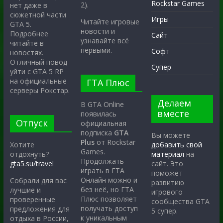
Rockstar Games
2).
нет даже в
сюжетной части
Игры
Читайте игровые
GTA 5.
новости и
Подробнее
Сайт
узнавайте всё
читайте в
первыми.
Софт
новостях.
Отличный повод
Супер
уйти с GTA 5 RP
на официальные
ГТА Плюс
серверы Рокстар.
Делаем
В GTA Online
вместе
появилась
Отпуск
официальная
подписка
GTA
Вы можете
Plus
от Rockstar
Хотите
добавить свой
Games.
отдохнуть?
материал
на
Продолжать
gta5.su/travel
сайт. Это
играть в ГТА
поможет
Онлайн можно и
Собрали для вас
развитию
без неё, но ГТА
лучшие и
игрового
Плюс позволяет
проверенные
сообщества GTA
получать доступ
предложения для
5 супер.
к уникальным
отдыха в России,