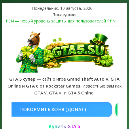
Понедельник, 10 августа, 2026
Последние:
PSN — новый уровень защиты для пользователей PPN!
Теперь в каждой подписке
The Kortz Center Heist выйдет в GTA Online уже 14 июля
Регистрация в Rockstar Games Social Club ошибка #1.500.7:
как зарегистрировать аккаунт и войти без проблем в 2026
году
Получайте особые награды в GTA Online по программе
Fine Art Collector
GTA 6 официальная обложка игры и Предзаказ Grand Theft
Auto VI
GTA 5 супер
— сайт о игре
Grand Theft Auto V
,
GTA
Online
и
GTA 6
от
Rockstar Games
. Известные вам как
GTA V, GTA VI и GTA 5 Online.
НЯ (ДОНАТ)
КУПИТЬ GTA 5 ONL
Купить GTA 5