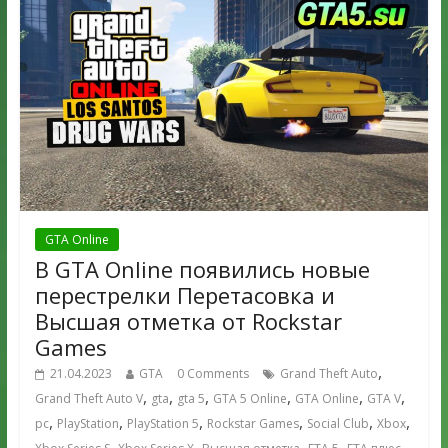
GTA Online
В GTA Online появились новые
перестрелки Перетасовка и
Высшая отметка от Rockstar
Games
,
21.04.2023
GTA
0 Comments
Grand Theft Auto
,
,
,
,
,
,
Grand Theft Auto V
gta
gta 5
GTA 5 Online
GTA Online
GTA V
,
,
,
,
,
,
pc
PlayStation
PlayStation 5
Rockstar Games
Social Club
Xbox
,
,
,
,
,