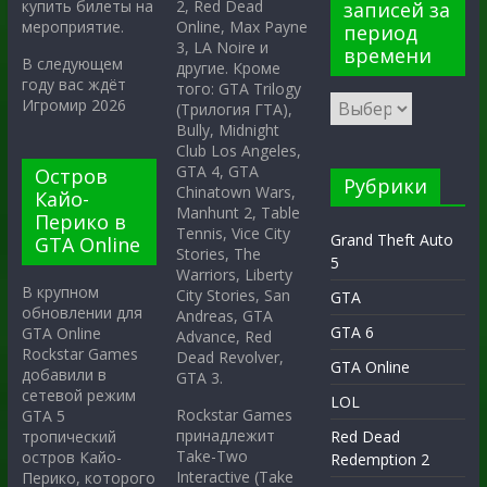
2, Red Dead
купить билеты на
записей за
Online, Max Payne
мероприятие.
период
3, LA Noire и
времени
В следующем
другие. Кроме
году вас ждёт
того: GTA Trilogy
Игромир 2026
(Трилогия ГТА),
Bully, Midnight
Club Los Angeles,
GTA 4, GTA
Остров
Рубрики
Chinatown Wars,
Кайо-
Manhunt 2, Table
Перико в
Tennis, Vice City
Grand Theft Auto
GTA Online
Stories, The
5
Warriors, Liberty
В крупном
City Stories, San
GTA
обновлении для
Andreas, GTA
GTA 6
GTA Online
Advance, Red
Rockstar Games
Dead Revolver,
GTA Online
добавили в
GTA 3.
сетевой режим
LOL
Rockstar Games
GTA 5
принадлежит
тропический
Red Dead
Take-Two
остров Кайо-
Redemption 2
Interactive (Take
Перико, которого