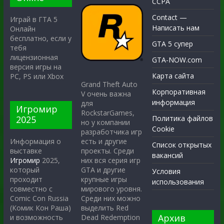
CCPA
Contact —
Играй в ГТА 5
Написать нам
Онлайн
бесплатно, если у
GTA 5 супер
тебя
лицензионная
GTA-NOW.com
версия игры на
Карта сайта
PC, PS или Xbox
Grand Theft Auto
Корпоративная
V очень важна
информация
для
Игромир
RockstarGames,
2025
Политика файлов
но у компании
Cookie
разработчика игр
есть и другие
Информация о
Список открытых
проекты. Среди
выставке
вакансий
них вся серия игр
Игромир
2025,
GTA и другие
который
Условия
крупные игры
проходит
использования
мирового уровня.
совместно с
Среди них можно
Comic Con Russia
выделить Red
(Комик Кон Раша)
Архив
Dead Redemption
и возможность