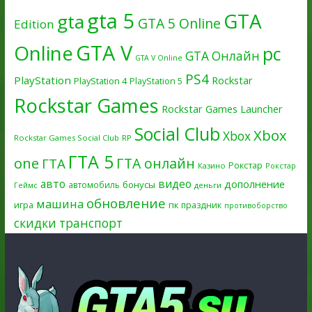
gta 5
GTA
gta
GTA 5 Online
Edition
GTA V
Online
pc
GTA Онлайн
GTA V Online
PS4
PlayStation
Rockstar
PlayStation 4
PlayStation 5
Rockstar Games
Rockstar Games Launcher
Social Club
Xbox
Xbox
Rockstar Games Social Club
RP
ГТА 5
one
ГТА онлайн
ГТА
Рокстар
Казино
Рокстар
авто
видео
дополнение
бонусы
автомобиль
Геймс
деньги
обновление
машина
игра
пк
праздник
противоборство
скидки
транспорт