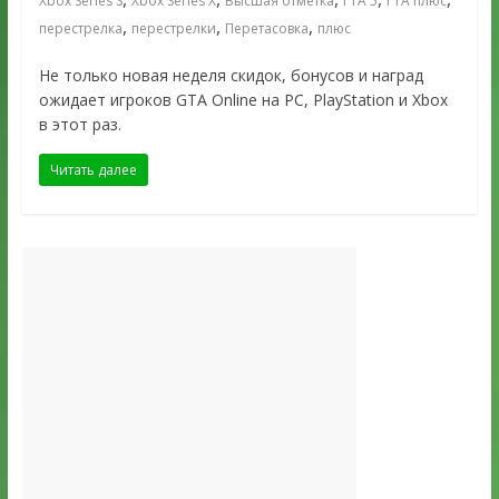
Xbox Series S
Xbox Series X
Высшая отметка
ГТА 5
ГТА плюс
,
,
,
перестрелка
перестрелки
Перетасовка
плюс
Не только новая неделя скидок, бонусов и наград
ожидает игроков GTA Online на PC, PlayStation и Xbox
в этот раз.
Читать далее