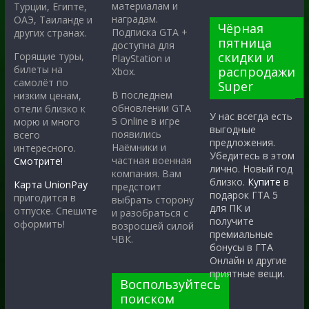
материалам и
Турции, Египте,
наградам.
ОАЭ, Таиланде и
Чёрная
Подписка GTA +
других странах.
пятница
доступна для
скидки и
Горящие туры,
PlayStation и
билеты на
распродажи
Xbox.
самолёт по
Super
В последнем
низким ценам,
обновлении GTA
отели близко к
У нас всегда есть
5 Online в игре
морю и много
выгодные
появились
всего
предложения.
Наёмники и
интересного.
Убедитесь в этом
частная военная
Смотрите!
лично. Новый год
компания. Вам
близко.
Купите
в
Карта UnionPay
предстоит
подарок ГТА 5
пригодится в
выбрать сторону
для ПК и
отпуске. Спешите
и разобраться с
получите
оформить!
возросшей силой
премиальные
ЧВК.
бонусы в ГТА
Онлайн и другие
приятные вещи.
Воспользуйтесь
поиском