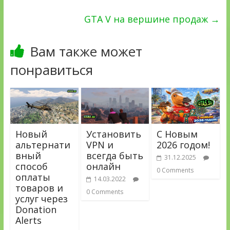
GTA V на вершине продаж
→
Вам также может
понравиться
Новый
Установить
С Новым
альтернати
VPN и
2026 годом!
вный
всегда быть
31.12.2025
способ
онлайн
0 Comments
оплаты
14.03.2022
товаров и
0 Comments
услуг через
Donation
Alerts