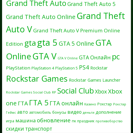
Grand Theft Auto
Grand Theft Auto 5
Grand Theft
Grand Theft Auto Online
Auto V
Grand Theft Auto V Premium Online
gta 5
GTA
gta
GTA 5 Online
Edition
GTA V
Online
pc
GTA Онлайн
GTA V Online
PS4
PlayStation
Rockstar
PlayStation 4
PlayStation 5
Rockstar Games
Rockstar Games Launcher
Social Club
Xbox
Xbox
Rockstar Games Social Club
RP
ГТА 5
one
ГТА онлайн
ГТА
Рокстар
Казино
Рокстар
авто
видео
дополнение
бонусы
автомобиль
Геймс
деньги
обновление
машина
игра
пк
праздник
противоборство
скидки
транспорт