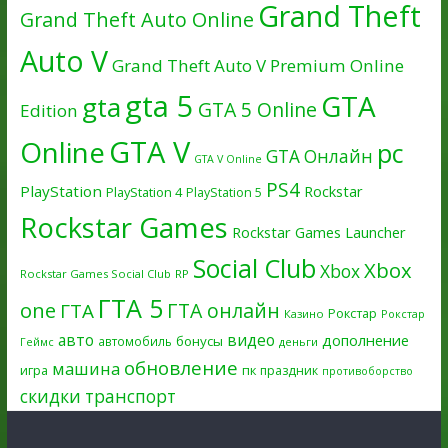
Grand Theft
Grand Theft Auto Online
Auto V
Grand Theft Auto V Premium Online
gta 5
GTA
gta
GTA 5 Online
Edition
GTA V
Online
pc
GTA Онлайн
GTA V Online
PS4
PlayStation
Rockstar
PlayStation 4
PlayStation 5
Rockstar Games
Rockstar Games Launcher
Social Club
Xbox
Xbox
Rockstar Games Social Club
RP
ГТА 5
one
ГТА онлайн
ГТА
Рокстар
Казино
Рокстар
авто
видео
дополнение
бонусы
автомобиль
Геймс
деньги
обновление
машина
игра
пк
праздник
противоборство
скидки
транспорт