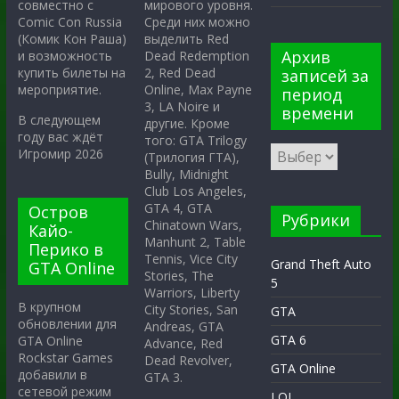
мирового уровня.
совместно с
Среди них можно
Comic Con Russia
выделить Red
(Комик Кон Раша)
Архив
Dead Redemption
и возможность
2, Red Dead
купить билеты на
записей за
Online, Max Payne
мероприятие.
период
3, LA Noire и
времени
В следующем
другие. Кроме
году вас ждёт
того: GTA Trilogy
Игромир 2026
(Трилогия ГТА),
Bully, Midnight
Club Los Angeles,
GTA 4, GTA
Остров
Рубрики
Chinatown Wars,
Кайо-
Manhunt 2, Table
Перико в
Tennis, Vice City
Grand Theft Auto
GTA Online
Stories, The
5
Warriors, Liberty
В крупном
City Stories, San
GTA
обновлении для
Andreas, GTA
GTA 6
GTA Online
Advance, Red
Rockstar Games
Dead Revolver,
GTA Online
добавили в
GTA 3.
сетевой режим
LOL