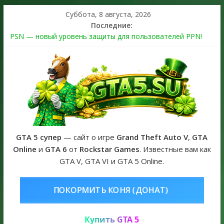
Суббота, 8 августа, 2026
Последние:
PSN — новый уровень защиты для пользователей PPN!
Теперь в каждой подписке
The Kortz Center Heist выйдет в GTA Online уже 14 июля
Регистрация в Rockstar Games Social Club ошибка #1.500.7:
как зарегистрировать аккаунт и войти без проблем в 2026
году
Получайте особые награды в GTA Online по программе
Fine Art Collector
GTA 6 официальная обложка игры и Предзаказ Grand Theft
Auto VI
GTA 5 супер
— сайт о игре
Grand Theft Auto V
,
GTA
Online
и
GTA 6
от
Rockstar Games
. Известные вам как
GTA V, GTA VI и GTA 5 Online.
ОНЯ (ДОНАТ)
КУПИТЬ GTA 5 ON
Купить GTA 5