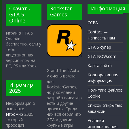
Скачать
Rockstar
Информация
GTA 5
Games
Online
CCPA
Contact —
Играй в ГТА 5
Написать нам
Онлайн
бесплатно, если у
GTA 5 супер
тебя
лицензионная
GTA-NOW.com
версия игры на
Карта сайта
PC, PS или Xbox
Grand Theft Auto
Корпоративная
V очень важна
информация
для
Игромир
RockstarGames,
2025
Политика файлов
но у компании
Cookie
разработчика игр
есть и другие
Информация о
Список открытых
проекты. Среди
выставке
вакансий
них вся серия игр
Игромир
2025,
GTA и другие
который
Условия
крупные игры
проходит
использования