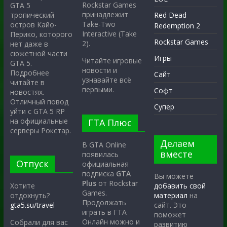
Rockstar Games
GTA 5
принадлежит
тропический
Red Dead
Take-Two
остров Кайо-
Redemption 2
Interactive (Take
Перико, которого
Rockstar Games
2).
нет даже в
сюжетной части
Игры
Читайте игровые
GTA 5.
новости и
Подробнее
Сайт
узнавайте всё
читайте в
первыми.
Софт
новостях.
Отличный повод
Супер
уйти с GTA 5 RP
на официальные
ГТА Плюс
серверы Рокстар.
Делаем
В GTA Online
вместе
появилась
Отпуск
официальная
подписка
GTA
Вы можете
Plus
от Rockstar
Хотите
добавить свой
Games.
отдохнуть?
материал
на
Продолжать
gta5.su/travel
сайт. Это
играть в ГТА
поможет
Онлайн можно и
Собрали для вас
развитию