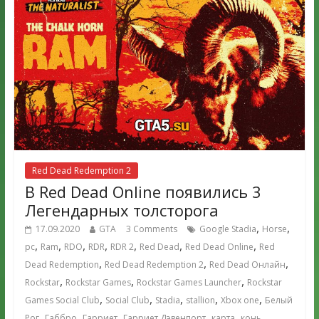
Red Dead Redemption 2
В Red Dead Online появились 3
Легендарных толсторога
,
,
17.09.2020
GTA
3 Comments
Google Stadia
Horse
,
,
,
,
,
,
,
pc
Ram
RDO
RDR
RDR 2
Red Dead
Red Dead Online
Red
,
,
,
Dead Redemption
Red Dead Redemption 2
Red Dead Онлайн
,
,
,
Rockstar
Rockstar Games
Rockstar Games Launcher
Rockstar
,
,
,
,
,
Games Social Club
Social Club
Stadia
stallion
Xbox one
Белый
,
,
,
,
,
,
Рог
Габбро
Гарриет
Гарриет Дэвенпорт
карта
конь