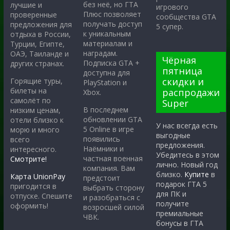
без неё, но ГТА
лучшие и
игрового
Плюс позволяет
проверенные
сообщества GTA
получать доступ
предложения для
5 супер.
к уникальным
отдыха в России,
материалам и
Турции, Египте,
наградам.
ОАЭ, Таиланде и
Чёрная
Подписка GTA +
других странах.
пятница
доступна для
скидки и
Горящие туры,
PlayStation и
билеты на
распродажи
Xbox.
самолёт по
Super
В последнем
низким ценам,
обновлении GTA
отели близко к
У нас всегда есть
5 Online в игре
морю и много
выгодные
появились
всего
предложения.
Наёмники и
интересного.
Убедитесь в этом
частная военная
Смотрите!
лично. Новый год
компания. Вам
близко.
Купите
в
Карта UnionPay
предстоит
подарок ГТА 5
пригодится в
выбрать сторону
для ПК и
отпуске. Спешите
и разобраться с
получите
оформить!
возросшей силой
премиальные
ЧВК.
бонусы в ГТА