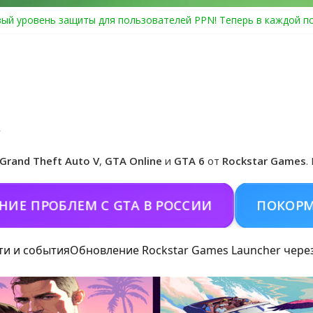
ый уровень защиты для пользователей PPN! Теперь в каждой п
Center Heist выйдет в GTA Online уже 14 июля
я в Rockstar Games Social Club ошибка #1.500.7: как зарегистри
особые награды в GTA Online по программе Fine Art Collector
иальная обложка игры и Предзаказ Grand Theft Auto VI
Grand Theft Auto V
,
GTA Online
и
GTA 6
от
Rockstar Games
.
РОБЛЕМ С GTA В РОССИИ
ПОКОРМИТЬ К
ти и события
Обновление Rockstar Games Launcher чере