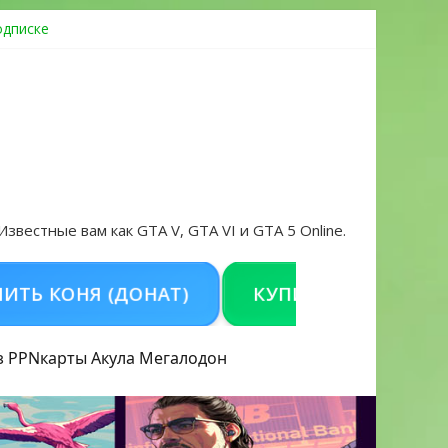
одписке
ровать аккаунт и войти без проблем в 2026 году
 Известные вам как GTA V, GTA VI и GTA 5 Online.
ОНЯ (ДОНАТ)
КУПИТЬ GTA 5 ONLINE НА 
з PPN
карты Акула
Мегалодон