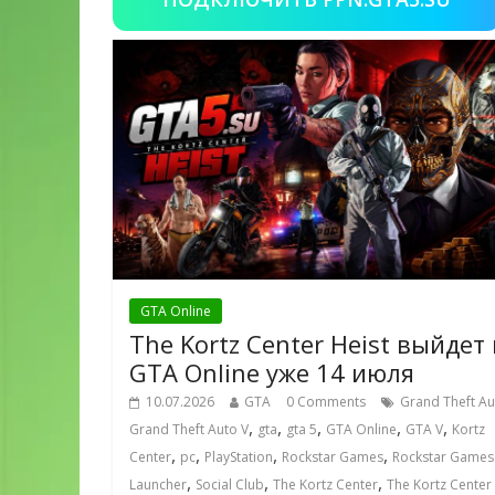
GTA Online
The Kortz Center Heist выйдет 
GTA Online уже 14 июля
10.07.2026
GTA
0 Comments
Grand Theft Au
,
,
,
,
,
Grand Theft Auto V
gta
gta 5
GTA Online
GTA V
Kortz
,
,
,
,
Center
pc
PlayStation
Rockstar Games
Rockstar Games
,
,
,
Launcher
Social Club
The Kortz Center
The Kortz Center