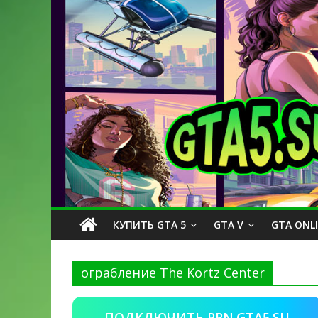
КУПИТЬ GTA 5
GTA V
GTA ONL
ограбление The Kortz Center
ПОДКЛЮЧИТЬ PPN.GTA5.SU