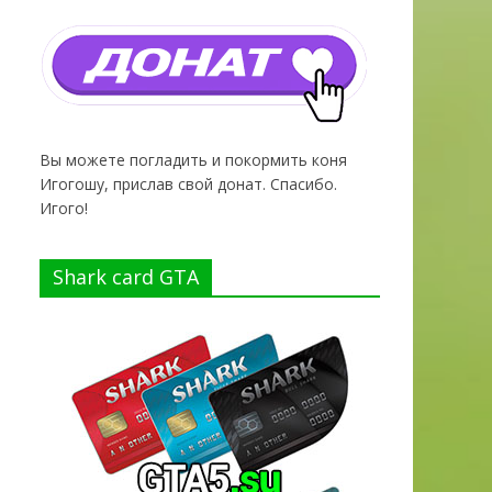
Вы можете погладить и покормить коня
Игогошу, прислав свой донат. Спасибо.
Игого!
Shark card GTA