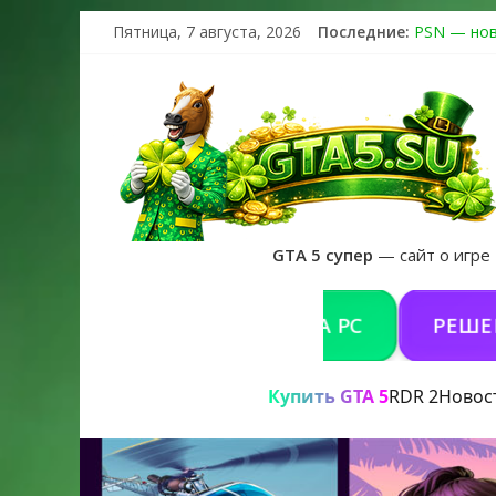
Пятница, 7 августа, 2026
Последние:
PSN — нов
The Kortz 
Регистраци
Получайте 
GTA 6 офиц
GTA 5 супер
— сайт о игре
КУПИТЬ GTA 5 ONLINE НА PC
РЕШЕНИЕ П
Купить GTA 5
RDR 2
Новос