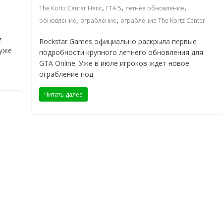
,
,
,
The Kortz Center Heist
ГТА 5
летнее обновление
,
,
обновление
ограбление
ограбление The Kortz Center
z
Rockstar Games официально раскрыла первые
 уже
подробности крупного летнего обновления для
GTA Online. Уже в июле игроков ждет новое
ограбление под
Читать далее