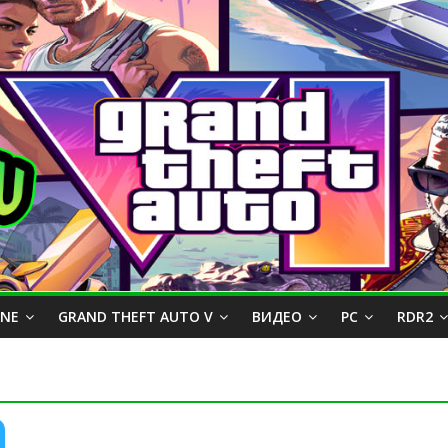
INE
GRAND THEFT AUTO V
ВИДЕО
PC
RDR2