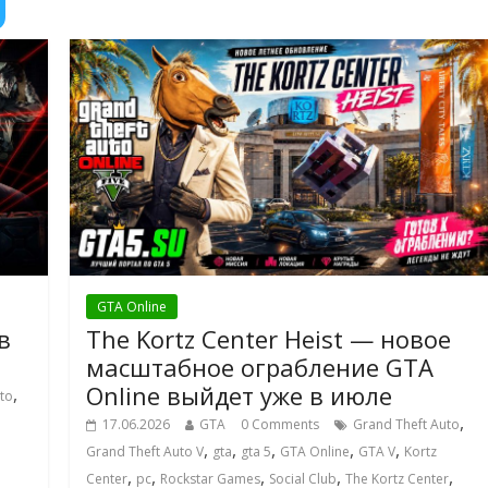
GTA Online
в
The Kortz Center Heist — новое
масштабное ограбление GTA
Online выйдет уже в июле
,
to
,
17.06.2026
GTA
0 Comments
Grand Theft Auto
,
,
,
,
,
Grand Theft Auto V
gta
gta 5
GTA Online
GTA V
Kortz
,
,
,
,
,
Center
pc
Rockstar Games
Social Club
The Kortz Center