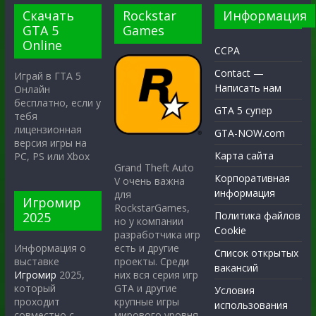
Скачать
Rockstar
Информация
GTA 5
Games
Online
CCPA
Contact —
Играй в ГТА 5
Написать нам
Онлайн
бесплатно, если у
GTA 5 супер
тебя
лицензионная
GTA-NOW.com
версия игры на
Карта сайта
PC, PS или Xbox
Grand Theft Auto
Корпоративная
V очень важна
информация
для
Игромир
RockstarGames,
2025
Политика файлов
но у компании
Cookie
разработчика игр
есть и другие
Информация о
Список открытых
проекты. Среди
выставке
вакансий
них вся серия игр
Игромир
2025,
GTA и другие
который
Условия
крупные игры
проходит
использования
мирового уровня.
совместно с