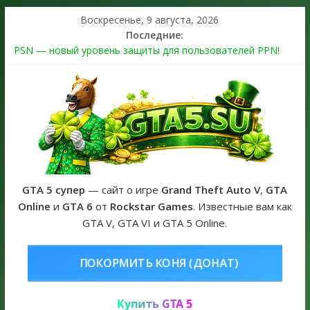
Воскресенье, 9 августа, 2026
Последние:
PSN — новый уровень защиты для пользователей PPN!
Теперь в каждой подписке
The Kortz Center Heist выйдет в GTA Online уже 14 июля
Регистрация в Rockstar Games Social Club ошибка #1.500.7:
как зарегистрировать аккаунт и войти без проблем в 2026
году
Получайте особые награды в GTA Online по программе
Fine Art Collector
GTA 6 официальная обложка игры и Предзаказ Grand Theft
Auto VI
GTA 5 супер
— сайт о игре
Grand Theft Auto V
,
GTA
Online
и
GTA 6
от
Rockstar Games
. Известные вам как
GTA V, GTA VI и GTA 5 Online.
ОНЯ (ДОНАТ)
КУПИТЬ GTA 5 ON
Купить GTA 5