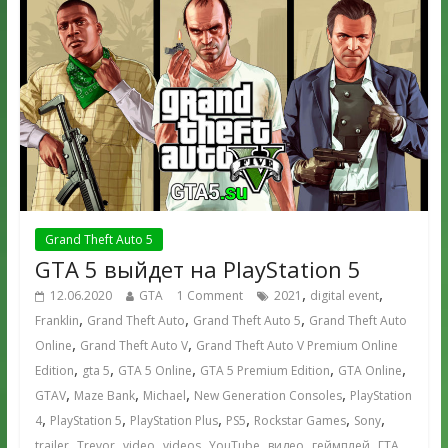
Grand Theft Auto 5
GTA 5 выйдет на PlayStation 5
,
,
12.06.2020
GTA
1 Comment
2021
digital event
,
,
,
Franklin
Grand Theft Auto
Grand Theft Auto 5
Grand Theft Auto
,
,
Online
Grand Theft Auto V
Grand Theft Auto V Premium Online
,
,
,
,
,
Edition
gta 5
GTA 5 Online
GTA 5 Premium Edition
GTA Online
,
,
,
,
GTAV
Maze Bank
Michael
New Generation Consoles
PlayStation
,
,
,
,
,
,
4
PlayStation 5
PlayStation Plus
PS5
Rockstar Games
Sony
,
,
,
,
,
,
,
,
trailer
Trevor
video
videos
YouTube
видео
геймплей
ГТА