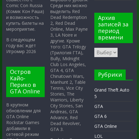
Среди них можно
Comic Con Russia
выделить Red
(Комик Кон Раша)
Архив
Dead Redemption
и возможность
2, Red Dead
купить билеты на
записей за
Online, Max Payne
мероприятие.
период
3, LA Noire и
времени
В следующем
другие. Кроме
году вас ждёт
того: GTA Trilogy
Игромир 2026
(Трилогия ГТА),
Bully, Midnight
Club Los Angeles,
GTA 4, GTA
Остров
Рубрики
Chinatown Wars,
Кайо-
Manhunt 2, Table
Перико в
Tennis, Vice City
Grand Theft Auto
GTA Online
Stories, The
5
Warriors, Liberty
В крупном
City Stories, San
GTA
обновлении для
Andreas, GTA
GTA 6
GTA Online
Advance, Red
Rockstar Games
Dead Revolver,
GTA Online
добавили в
GTA 3.
сетевой режим
LOL