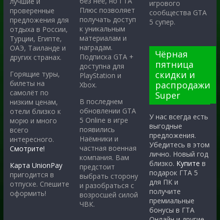
без неё, но ГТА
лучшие и
игрового
Плюс позволяет
проверенные
сообщества GTA
получать доступ
предложения для
5 супер.
к уникальным
отдыха в России,
материалам и
Турции, Египте,
наградам.
ОАЭ, Таиланде и
Чёрная
Подписка GTA +
других странах.
пятница
доступна для
скидки и
Горящие туры,
PlayStation и
билеты на
распродажи
Xbox.
самолёт по
Super
В последнем
низким ценам,
обновлении GTA
отели близко к
У нас всегда есть
5 Online в игре
морю и много
выгодные
появились
всего
предложения.
Наёмники и
интересного.
Убедитесь в этом
частная военная
Смотрите!
лично. Новый год
компания. Вам
близко.
Купите
в
Карта UnionPay
предстоит
подарок ГТА 5
пригодится в
выбрать сторону
для ПК и
отпуске. Спешите
и разобраться с
получите
оформить!
возросшей силой
премиальные
ЧВК.
бонусы в ГТА
Онлайн и другие