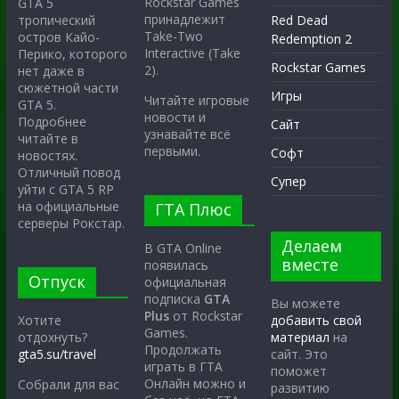
Rockstar Games
GTA 5
принадлежит
тропический
Red Dead
Take-Two
остров Кайо-
Redemption 2
Interactive (Take
Перико, которого
Rockstar Games
2).
нет даже в
сюжетной части
Игры
Читайте игровые
GTA 5.
новости и
Подробнее
Сайт
узнавайте всё
читайте в
первыми.
Софт
новостях.
Отличный повод
Супер
уйти с GTA 5 RP
на официальные
ГТА Плюс
серверы Рокстар.
Делаем
В GTA Online
вместе
появилась
Отпуск
официальная
подписка
GTA
Вы можете
Plus
от Rockstar
Хотите
добавить свой
Games.
отдохнуть?
материал
на
Продолжать
gta5.su/travel
сайт. Это
играть в ГТА
поможет
Онлайн можно и
Собрали для вас
развитию