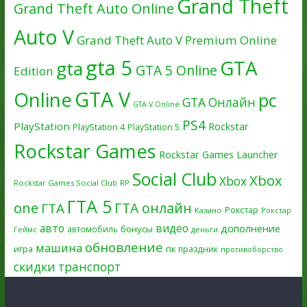
Grand Theft
Grand Theft Auto Online
Auto V
Grand Theft Auto V Premium Online
gta 5
GTA
gta
GTA 5 Online
Edition
GTA V
Online
pc
GTA Онлайн
GTA V Online
PS4
PlayStation
Rockstar
PlayStation 4
PlayStation 5
Rockstar Games
Rockstar Games Launcher
Social Club
Xbox
Xbox
Rockstar Games Social Club
RP
ГТА 5
one
ГТА онлайн
ГТА
Рокстар
Казино
Рокстар
авто
видео
дополнение
бонусы
автомобиль
Геймс
деньги
обновление
машина
игра
пк
праздник
противоборство
скидки
транспорт