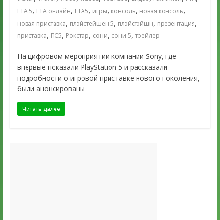
,
,
,
,
,
,
ГТА 5
ГТА онлайн
ГТА5
игры
консоль
новая консоль
,
,
,
,
новая приставка
плэйстейшен 5
плэйстэйшн
презентация
,
,
,
,
,
приставка
ПС5
Рокстар
сони
сони 5
трейлер
На цифровом мероприятии компании Sony, где
впервые показали PlayStation 5 и рассказали
подробности о игровой приставке нового поколения,
были анонсированы
Читать далее