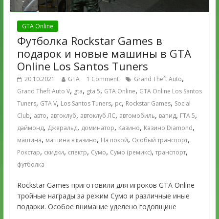
GTA Online
Футболка Rockstar Games в
подарок и новые машины в GTA
Online Los Santos Tuners
,
20.10.2021
GTA
1 Comment
Grand Theft Auto
,
,
,
,
Grand Theft Auto V
gta
gta 5
GTA Online
GTA Online Los Santos
,
,
,
,
,
Tuners
GTA V
Los Santos Tuners
pc
Rockstar Games
Social
,
,
,
,
,
,
,
Club
авто
автоклуб
автоклуб ЛС
автомобиль
вапид
ГТА 5
,
,
,
,
,
даймонд
Джеральд
доминатор
Казино
Казино Diamond
,
,
,
,
машина
машина в казино
На покой
Особый транспорт
,
,
,
,
,
,
Рокстар
скидки
спектр
Сумо
Сумо (ремикс)
транспорт
футболка
Rockstar Games приготовили для игроков GTA Online
тройные награды за режим Сумо и различные иные
подарки. Особое внимание уделено годовщине