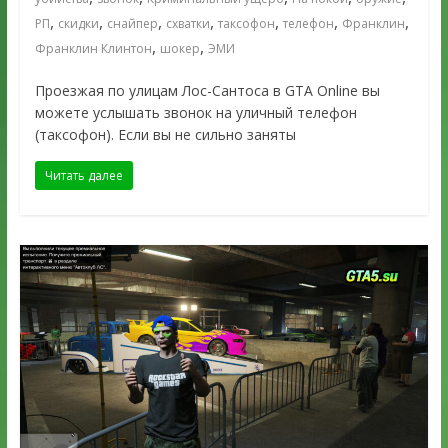
,
,
,
,
,
,
,
РП
скидки
снайпер
схватки
таксофон
телефон
Франклин
,
,
Франклин Клинтон
шокер
ЭМИ
Проезжая по улицам Лос-Сантоса в GTA Online вы
можете услышать звонок на уличный телефон
(таксофон). Если вы не сильно заняты
Читать далее