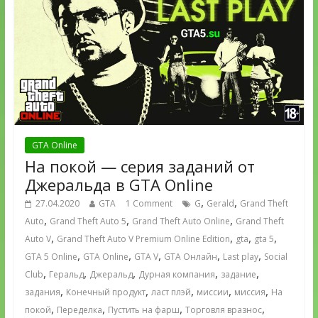
GTA Online
На покой — серия заданий от
Джеральда в GTA Online
,
,
27.04.2020
GTA
1 Comment
G
Gerald
Grand Theft
,
,
,
Auto
Grand Theft Auto 5
Grand Theft Auto Online
Grand Theft
,
,
,
,
Auto V
Grand Theft Auto V Premium Online Edition
gta
gta 5
,
,
,
,
,
GTA 5 Online
GTA Online
GTA V
GTA Онлайн
Last play
Social
,
,
,
,
,
Club
Геральд
Джеральд
Дурная компания
задание
,
,
,
,
,
задания
Конечный продукт
ласт плэй
миссии
миссия
На
,
,
,
,
покой
Переделка
Пустить на фарш
Торговля вразнос