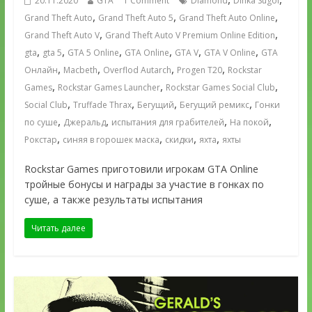
20.11.2020
GTA
1 Comment
Diamond
Dinka Sugoi
,
,
,
Grand Theft Auto
Grand Theft Auto 5
Grand Theft Auto Online
,
,
Grand Theft Auto V
Grand Theft Auto V Premium Online Edition
,
,
,
,
,
,
gta
gta 5
GTA 5 Online
GTA Online
GTA V
GTA V Online
GTA
,
,
,
,
Онлайн
Macbeth
Overflod Autarch
Progen T20
Rockstar
,
,
,
Games
Rockstar Games Launcher
Rockstar Games Social Club
,
,
,
,
Social Club
Truffade Thrax
Бегущий
Бегущий ремикс
Гонки
,
,
,
,
по суше
Джеральд
испытания для грабителей
На покой
,
,
,
,
Рокстар
синяя в горошек маска
скидки
яхта
яхты
Rockstar Games приготовили игрокам GTA Online
тройные бонусы и награды за участие в гонках по
суше, а также результаты испытания
Читать далее