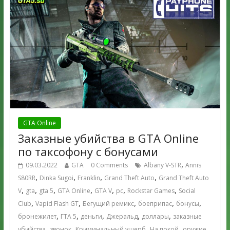
GTA Online
Заказные убийства в GTA Online
по таксофону с бонусами
,
09.03.2022
GTA
0 Comments
Albany V-STR
Annis
,
,
,
,
S80RR
Dinka Sugoi
Franklin
Grand Theft Auto
Grand Theft Auto
,
,
,
,
,
,
,
V
gta
gta 5
GTA Online
GTA V
pc
Rockstar Games
Social
,
,
,
,
,
Club
Vapid Flash GT
Бегущий ремикс
боеприпас
бонусы
,
,
,
,
,
бронежилет
ГТА 5
деньги
Джеральд
доллары
заказные
,
,
,
,
,
убийства
звонок
Криминальный ущерб
На покой
оружие