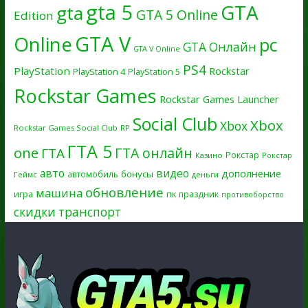
gta 5
GTA
gta
GTA 5 Online
Edition
GTA V
Online
pc
GTA Онлайн
GTA V Online
PS4
PlayStation
Rockstar
PlayStation 4
PlayStation 5
Rockstar Games
Rockstar Games Launcher
Social Club
Xbox
Xbox
Rockstar Games Social Club
RP
ГТА 5
one
ГТА онлайн
ГТА
Рокстар
Казино
Рокстар
авто
видео
дополнение
бонусы
автомобиль
Геймс
деньги
обновление
машина
игра
пк
праздник
противоборство
скидки
транспорт