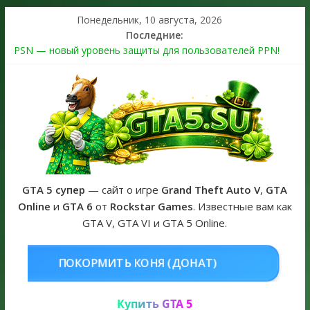
Понедельник, 10 августа, 2026
Последние:
PSN — новый уровень защиты для пользователей PPN!
Теперь в каждой подписке
The Kortz Center Heist выйдет в GTA Online уже 14 июля
Регистрация в Rockstar Games Social Club ошибка #1.500.7:
как зарегистрировать аккаунт и войти без проблем в 2026
году
Получайте особые награды в GTA Online по программе
Fine Art Collector
GTA 6 официальная обложка игры и Предзаказ Grand Theft
Auto VI
GTA 5 супер
— сайт о игре
Grand Theft Auto V
,
GTA
Online
и
GTA 6
от
Rockstar Games
. Известные вам как
GTA V, GTA VI и GTA 5 Online.
НЯ (ДОНАТ)
КУПИТЬ GTA 5 ONL
Купить GTA 5