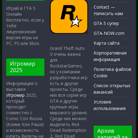
Contact —
Играй в ГТА 5
Написать нам
Онлайн
бесплатно, если у
GTA 5 супер
тебя
лицензионная
GTA-NOW.com
версия игры на
Карта сайта
PC, PS или Xbox
Grand Theft Auto
Корпоративная
V очень важна
информация
для
Игромир
RockstarGames,
2025
Политика файлов
но у компании
Cookie
разработчика игр
есть и другие
Информация о
Список открытых
проекты. Среди
выставке
вакансий
них вся серия игр
Игромир
2025,
GTA и другие
который
Условия
крупные игры
проходит
использования
мирового уровня.
совместно с
Среди них можно
Comic Con Russia
выделить Red
(Комик Кон Раша)
Архив
Dead Redemption
и возможность
2, Red Dead
купить билеты на
записей за