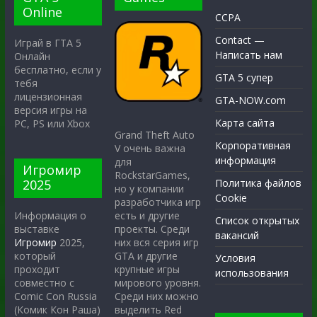
Online
CCPA
Contact —
Играй в ГТА 5
Написать нам
Онлайн
бесплатно, если у
GTA 5 супер
тебя
лицензионная
GTA-NOW.com
версия игры на
Карта сайта
PC, PS или Xbox
Grand Theft Auto
Корпоративная
V очень важна
информация
для
Игромир
RockstarGames,
2025
Политика файлов
но у компании
Cookie
разработчика игр
есть и другие
Информация о
Список открытых
проекты. Среди
выставке
вакансий
них вся серия игр
Игромир
2025,
GTA и другие
который
Условия
крупные игры
проходит
использования
мирового уровня.
совместно с
Среди них можно
Comic Con Russia
выделить Red
(Комик Кон Раша)