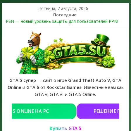
Пятница, 7 августа, 2026
Последние:
PSN — новый уровень защиты для пользователей PPN!
Теперь в каждой подписке
The Kortz Center Heist выйдет в GTA Online уже 14 июля
Регистрация в Rockstar Games Social Club ошибка #1.500.7:
как зарегистрировать аккаунт и войти без проблем в 2026
году
Получайте особые награды в GTA Online по программе
Fine Art Collector
GTA 6 официальная обложка игры и Предзаказ Grand Theft
Auto VI
GTA 5 супер
— сайт о игре
Grand Theft Auto V
,
GTA
Online
и
GTA 6
от
Rockstar Games
. Известные вам как
GTA V, GTA VI и GTA 5 Online.
НЯ (ДОНАТ)
КУПИТЬ GTA 5 ONL
Купить GTA 5