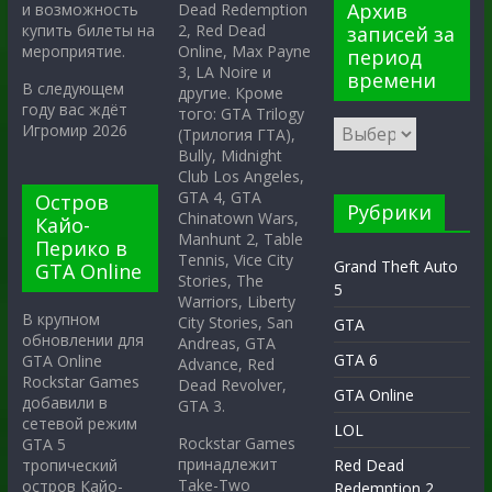
Архив
Dead Redemption
и возможность
2, Red Dead
купить билеты на
записей за
Online, Max Payne
мероприятие.
период
3, LA Noire и
времени
В следующем
другие. Кроме
году вас ждёт
того: GTA Trilogy
Игромир 2026
(Трилогия ГТА),
Bully, Midnight
Club Los Angeles,
GTA 4, GTA
Остров
Рубрики
Chinatown Wars,
Кайо-
Manhunt 2, Table
Перико в
Tennis, Vice City
Grand Theft Auto
GTA Online
Stories, The
5
Warriors, Liberty
В крупном
City Stories, San
GTA
обновлении для
Andreas, GTA
GTA 6
GTA Online
Advance, Red
Rockstar Games
Dead Revolver,
GTA Online
добавили в
GTA 3.
сетевой режим
LOL
Rockstar Games
GTA 5
принадлежит
тропический
Red Dead
Take-Two
остров Кайо-
Redemption 2