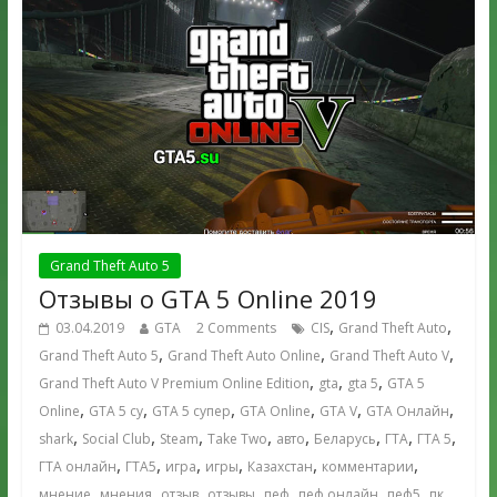
Grand Theft Auto 5
Отзывы о GTA 5 Online 2019
,
,
03.04.2019
GTA
2 Comments
CIS
Grand Theft Auto
,
,
,
Grand Theft Auto 5
Grand Theft Auto Online
Grand Theft Auto V
,
,
,
Grand Theft Auto V Premium Online Edition
gta
gta 5
GTA 5
,
,
,
,
,
,
Online
GTA 5 су
GTA 5 супер
GTA Online
GTA V
GTA Онлайн
,
,
,
,
,
,
,
,
shark
Social Club
Steam
Take Two
авто
Беларусь
ГТА
ГТА 5
,
,
,
,
,
,
ГТА онлайн
ГТА5
игра
игры
Казахстан
комментарии
,
,
,
,
,
,
,
,
мнение
мнения
отзыв
отзывы
пеф
пеф онлайн
пеф5
пк