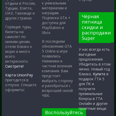
к уникальным
отдыха в России,
материалам и
Турции, Египте,
наградам.
ОАЭ, Таиланде и
Чёрная
Подписка GTA +
других странах.
пятница
доступна для
скидки и
Горящие туры,
PlayStation и
билеты на
распродажи
Xbox.
самолёт по
Super
В последнем
низким ценам,
обновлении GTA
отели близко к
У нас всегда есть
5 Online в игре
морю и много
выгодные
появились
всего
предложения.
Наёмники и
интересного.
Убедитесь в этом
частная военная
Смотрите!
лично. Новый год
компания. Вам
близко.
Купите
в
Карта UnionPay
предстоит
подарок ГТА 5
пригодится в
выбрать сторону
для ПК и
отпуске. Спешите
и разобраться с
получите
оформить!
возросшей силой
премиальные
ЧВК.
бонусы в ГТА
Онлайн и другие
приятные вещи.
Воспользуйтесь