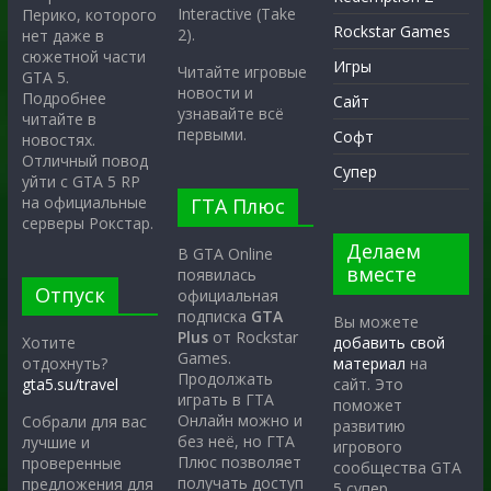
Interactive (Take
Перико, которого
Rockstar Games
2).
нет даже в
сюжетной части
Игры
Читайте игровые
GTA 5.
новости и
Подробнее
Сайт
узнавайте всё
читайте в
первыми.
Софт
новостях.
Отличный повод
Супер
уйти с GTA 5 RP
на официальные
ГТА Плюс
серверы Рокстар.
Делаем
В GTA Online
вместе
появилась
Отпуск
официальная
подписка
GTA
Вы можете
Plus
от Rockstar
Хотите
добавить свой
Games.
отдохнуть?
материал
на
Продолжать
gta5.su/travel
сайт. Это
играть в ГТА
поможет
Онлайн можно и
Собрали для вас
развитию
без неё, но ГТА
лучшие и
игрового
Плюс позволяет
проверенные
сообщества GTA
получать доступ
предложения для
5 супер.