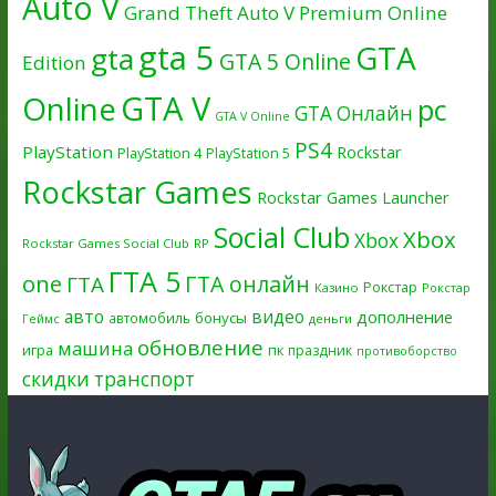
Auto V
Grand Theft Auto V Premium Online
gta 5
GTA
gta
GTA 5 Online
Edition
GTA V
Online
pc
GTA Онлайн
GTA V Online
PS4
PlayStation
Rockstar
PlayStation 4
PlayStation 5
Rockstar Games
Rockstar Games Launcher
Social Club
Xbox
Xbox
Rockstar Games Social Club
RP
ГТА 5
one
ГТА онлайн
ГТА
Рокстар
Казино
Рокстар
авто
видео
дополнение
бонусы
автомобиль
Геймс
деньги
обновление
машина
игра
пк
праздник
противоборство
скидки
транспорт