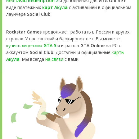
Red Dead Redemption 2
и дополнения для
GTA Online
в
виде платёжных
карт Акула
с активацией в официальном
лаунчере
Social Club
.
Rockstar Games
продолжает работать в России и других
странах. У нас санкций и блокировок нет. Вы можете
купить лицензию
GTA 5
и играть в
GTA Online
на PC с
аккаунтом
Social Club
. Доступны и официальные
карты
Акула
. Мы всегда
на связи
с вами.