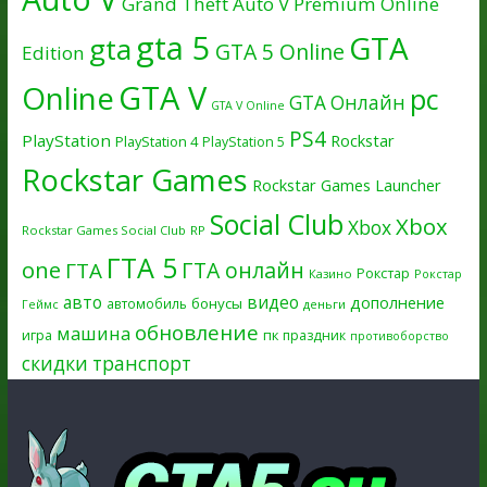
Grand Theft Auto V Premium Online
gta 5
GTA
gta
GTA 5 Online
Edition
GTA V
Online
pc
GTA Онлайн
GTA V Online
PS4
PlayStation
Rockstar
PlayStation 4
PlayStation 5
Rockstar Games
Rockstar Games Launcher
Social Club
Xbox
Xbox
Rockstar Games Social Club
RP
ГТА 5
one
ГТА онлайн
ГТА
Рокстар
Казино
Рокстар
авто
видео
дополнение
бонусы
автомобиль
Геймс
деньги
обновление
машина
игра
пк
праздник
противоборство
скидки
транспорт