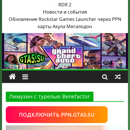
RDR 2
Новости и события
Обновление Rockstar Games Launcher через PPN
карты Акула
Мегалодон
Лимузин с турелью Benefactor
ПОДКЛЮЧИТЬ PPN.GTA5.SU