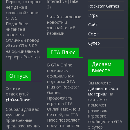
Interactive (Take
Перико, которого
Rockstar Games
2).
нет даже в
сюжетной части
Игры
Читайте игровые
GTA 5.
новости и
Подробнее
Сайт
узнавайте всё
читайте в
первыми.
Софт
новостях.
Отличный повод
Супер
уйти с GTA 5 RP
на официальные
ГТА Плюс
серверы Рокстар.
Делаем
В GTA Online
вместе
появилась
Отпуск
официальная
подписка
GTA
Вы можете
Plus
от Rockstar
Хотите
добавить свой
Games.
отдохнуть?
материал
на
Продолжать
gta5.su/travel
сайт. Это
играть в ГТА
поможет
Онлайн можно и
Собрали для вас
развитию
без неё, но ГТА
лучшие и
игрового
Плюс позволяет
проверенные
сообщества GTA
получать доступ
предложения для
5 супер.