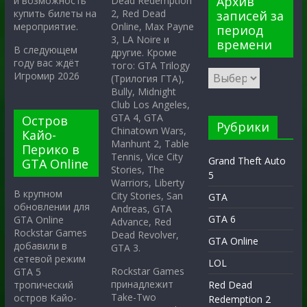
Архив
Dead Redemption
и возможность
2, Red Dead
купить билеты на
записей за
Online, Max Payne
мероприятие.
период
3, LA Noire и
времени
В следующем
другие. Кроме
году вас ждёт
того: GTA Trilogy
Игромир 2026
(Трилогия ГТА),
Bully, Midnight
Club Los Angeles,
GTA 4, GTA
Остров
Рубрики
Chinatown Wars,
Кайо-
Manhunt 2, Table
Перико в
Tennis, Vice City
Grand Theft Auto
GTA Online
Stories, The
5
Warriors, Liberty
В крупном
City Stories, San
GTA
обновлении для
Andreas, GTA
GTA 6
GTA Online
Advance, Red
Rockstar Games
Dead Revolver,
GTA Online
добавили в
GTA 3.
сетевой режим
LOL
Rockstar Games
GTA 5
принадлежит
тропический
Red Dead
Take-Two
остров Кайо-
Redemption 2