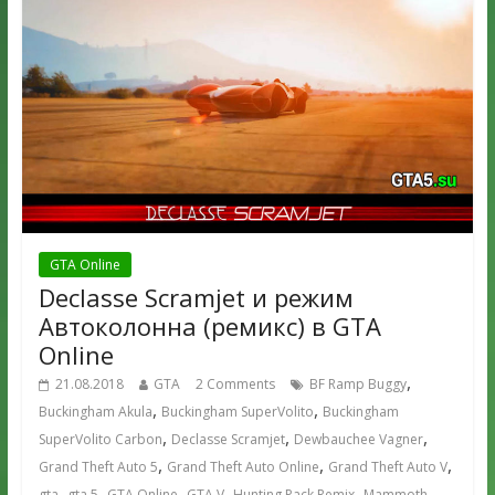
GTA Online
Declasse Scramjet и режим
Автоколонна (ремикс) в GTA
Online
,
21.08.2018
GTA
2 Comments
BF Ramp Buggy
,
,
Buckingham Akula
Buckingham SuperVolito
Buckingham
,
,
,
SuperVolito Carbon
Declasse Scramjet
Dewbauchee Vagner
,
,
,
Grand Theft Auto 5
Grand Theft Auto Online
Grand Theft Auto V
,
,
,
,
,
gta
gta 5
GTA Online
GTA V
Hunting Pack Remix
Mammoth