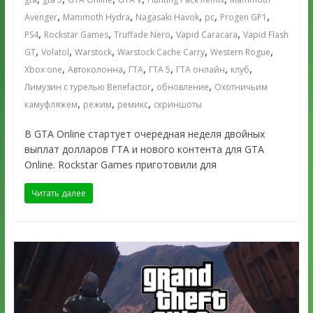
,
,
,
,
,
Avenger
Mammoth Hydra
Nagasaki Havok
pc
Progen GP1
,
,
,
,
PS4
Rockstar Games
Truffade Nero
Vapid Caracara
Vapid Flash
,
,
,
,
,
GT
Volatol
Warstock
Warstock Cache Carry
Western Rogue
,
,
,
,
,
,
Xbox one
Автоколонна
ГТА
ГТА 5
ГТА онлайн
клуб
,
,
Лимузин с турелью Benefactor
обновление
Охотничьим
,
,
,
камуфляжем
режим
ремикс
скриншоты
В GTA Online стартует очередная неделя двойных
выплат долларов ГТА и нового контента для GTA
Online. Rockstar Games приготовили для
Читать далее