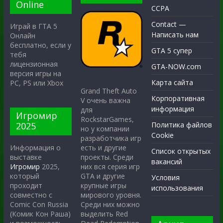
Online
CCPA
Contact —
Играй в ГТА 5
Написать нам
Онлайн
бесплатно, если у
GTA 5 супер
тебя
лицензионная
GTA-NOW.com
версия игры на
Карта сайта
PC, PS или Xbox
Grand Theft Auto
Корпоративная
V очень важна
информация
для
Игромир
RockstarGames,
2025
Политика файлов
но у компании
Cookie
разработчика игр
есть и другие
Информация о
Список открытых
проекты. Среди
выставке
вакансий
них вся серия игр
Игромир
2025,
GTA и другие
который
Условия
крупные игры
проходит
использования
мирового уровня.
совместно с
Среди них можно
Comic Con Russia
выделить Red
(Комик Кон Раша)