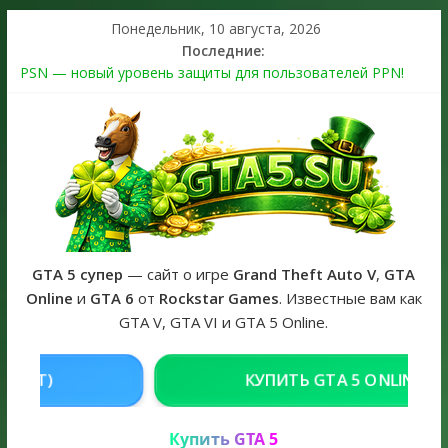
Понедельник, 10 августа, 2026
Последние:
PSN — новый уровень защиты для пользователей PPN!
Теперь в каждой подписке
The Kortz Center Heist выйдет в GTA Online уже 14 июля
Регистрация в Rockstar Games Social Club ошибка #1.500.7:
как зарегистрировать аккаунт и войти без проблем в 2026
году
Получайте особые награды в GTA Online по программе
Fine Art Collector
GTA 6 официальная обложка игры и Предзаказ Grand Theft
Auto VI
GTA 5 супер
— сайт о игре
Grand Theft Auto V
,
GTA
Online
и
GTA 6
от
Rockstar Games
. Известные вам как
GTA V, GTA VI и GTA 5 Online.
ИТЬ GTA 5 ONLINE НА PC
РЕШЕНИЕ П
Купить GTA 5