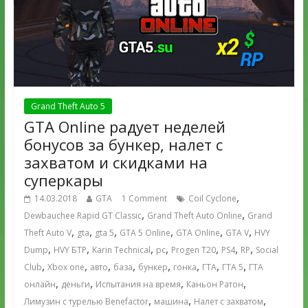
Grand Theft Auto 5
GTA Online радует неделей
бонусов за бункер, налет с
захватом и скидками на
суперкары
,
14.03.2018
GTA
1 Comment
Coil Cyclone
,
,
Dewbauchee Rapid GT Classic
Grand Theft Auto Online
Grand
,
,
,
,
,
,
Theft Auto V
gta
gta 5
GTA 5 Online
GTA Online
GTA V
HVY
,
,
,
,
,
,
,
Dump
HVY БТР
Karin Technical
pc
Progen T20
PS4
RP
Social
,
,
,
,
,
,
,
,
Club
Xbox one
авто
база
бункер
гонка
ГТА
ГТА 5
ГТА
,
,
,
,
онлайн
деньги
Испытания на время
Каньон Ратон
,
,
,
Лимузин с турелью Benefactor
машина
Налет с захватом