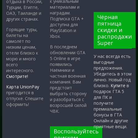
к уникальным
отдыха в России,
материалам и
Турции, Египте,
наградам.
ОАЭ, Таиланде и
Чёрная
Подписка GTA +
других странах.
пятница
доступна для
скидки и
Горящие туры,
PlayStation и
билеты на
распродажи
Xbox.
самолёт по
Super
В последнем
низким ценам,
обновлении GTA
отели близко к
У нас всегда есть
5 Online в игре
морю и много
выгодные
появились
всего
предложения.
Наёмники и
интересного.
Убедитесь в этом
частная военная
Смотрите!
лично. Новый год
компания. Вам
близко.
Купите
в
Карта UnionPay
предстоит
подарок ГТА 5
пригодится в
выбрать сторону
для ПК и
отпуске. Спешите
и разобраться с
получите
оформить!
возросшей силой
премиальные
ЧВК.
бонусы в ГТА
Онлайн и другие
приятные вещи.
Воспользуйтесь
поиском