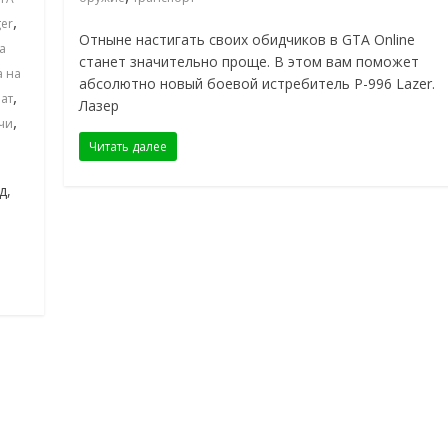
,
ger
Отныне настигать своих обидчиков в GTA Online
а
станет значительно проще. В этом вам поможет
а на
абсолютно новый боевой истребитель P-996 Lazer.
,
ат
Лазер
,
чи
Читать далее
д,