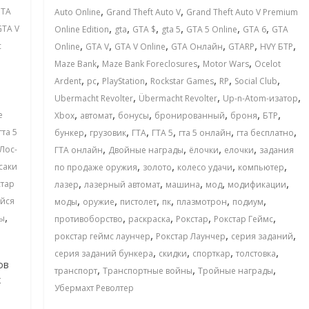
,
,
TA
Auto Online
Grand Theft Auto V
Grand Theft Auto V Premium
,
,
,
,
,
,
GTA V
Online Edition
gta
GTA $
gta 5
GTA 5 Online
GTA 6
GTA
,
,
,
,
,
,
c
Online
GTA V
GTA V Online
GTA Онлайн
GTARP
HVY БТР
,
,
,
Maze Bank
Maze Bank Foreclosures
Motor Wars
Ocelot
,
,
,
,
,
,
Ardent
pc
PlayStation
Rockstar Games
RP
Social Club
,
,
,
Ubermacht Revolter
Übermacht Revolter
Up-n-Atom-изатор
,
,
,
,
,
,
e
Xbox
автомат
бонусы
бронированный
броня
БТР
,
,
,
,
,
,
гта 5
бункер
грузовик
ГТА
ГТА 5
гта 5 онлайн
гта бесплатно
,
,
,
,
Лос-
ГТА онлайн
Двойные награды
ёлочки
елочки
задания
,
,
,
,
саки
по продаже оружия
золото
колесо удачи
компьютер
,
,
,
,
,
стар
лазер
лазерный автомат
машина
мод
модификации
,
,
,
,
,
,
йся
моды
оружие
пистолет
пк
плазмотрон
подиум
,
,
,
,
,
ы
противоборство
раскраска
Рокстар
Рокстар Геймс
,
,
,
рокстар геймс лаунчер
Рокстар Лаунчер
серия заданий
,
,
,
,
серия заданий бункера
скидки
спорткар
толстовка
ов
,
,
,
транспорт
Транспортные войны
Тройные награды
х
Убермахт Револтер