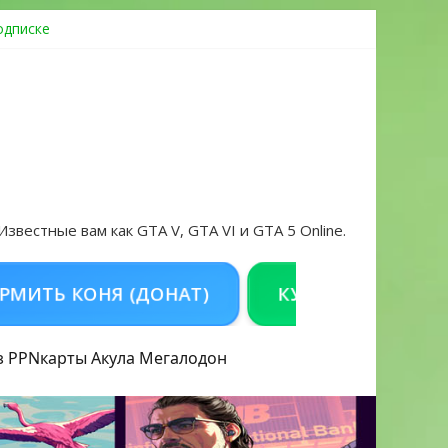
одписке
ровать аккаунт и войти без проблем в 2026 году
 Известные вам как GTA V, GTA VI и GTA 5 Online.
КОНЯ (ДОНАТ)
КУПИТЬ GTA 5 ONLINE Н
з PPN
карты Акула
Мегалодон