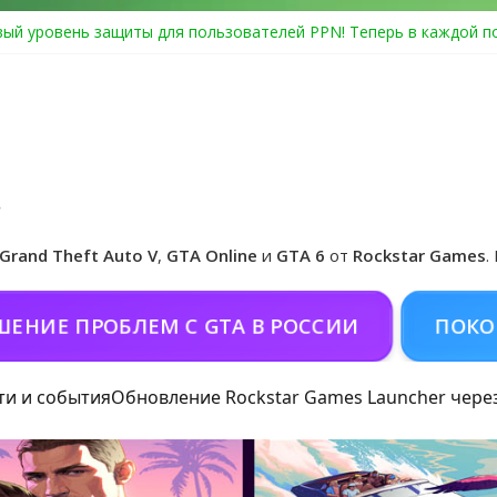
ый уровень защиты для пользователей PPN! Теперь в каждой п
Center Heist выйдет в GTA Online уже 14 июля
я в Rockstar Games Social Club ошибка #1.500.7: как зарегистри
особые награды в GTA Online по программе Fine Art Collector
циальная обложка игры и Предзаказ Grand Theft Auto VI
Grand Theft Auto V
,
GTA Online
и
GTA 6
от
Rockstar Games
.
ПРОБЛЕМ С GTA В РОССИИ
ПОКОРМИТЬ 
ти и события
Обновление Rockstar Games Launcher чере