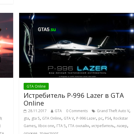
GTA Online
Истребитель P-996 Lazer в GTA
Online
,
28.11.2017
GTA
0 Comments
Grand Theft Auto V
,
,
,
,
,
,
,
gta
gta 5
GTA Online
GTA V
P-996 Lazer
pc
PS4
Rockstar
ft
,
,
,
,
,
,
Games
Xbox one
ГТА 5
ГТА онлайн
истребитель
лазер
d
,
оружие
транспорт
TA