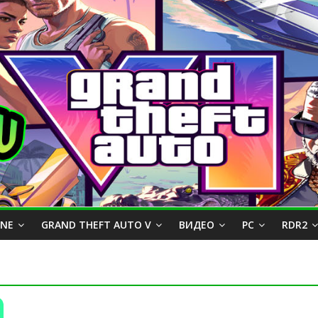
INE
GRAND THEFT AUTO V
ВИДЕО
PC
RDR2