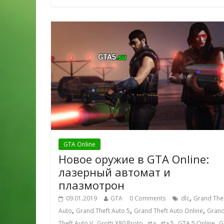
GTA Online
Новое оружие в GTA Online:
лазерный автомат и
плазмотрон
,
09.01.2019
GTA
0 Comments
dlc
Grand The
,
,
,
Auto
Grand Theft Auto 5
Grand Theft Auto Online
Gran
,
,
,
,
,
Theft Auto V
Grotti X80 Proto
gta
gta 5
GTA 5 Online
G