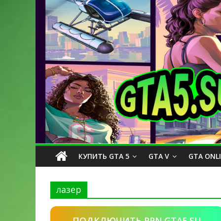
КУПИТЬ GTA 5
GTA V
GTA ONL
лазер
ПОДКЛЮЧИТЬ PPN.GTA5.SU