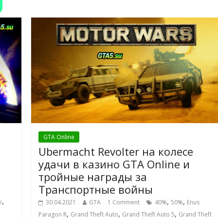
GTA Online
Ubermacht Revolter на колесе
удачи в казино GTA Online и
тройные награды за
Транспортные войны
,
,
,
o
30.04.2021
GTA
1 Comment
40%
50%
Enus
,
,
,
Paragon R
Grand Theft Auto
Grand Theft Auto 5
Grand Theft