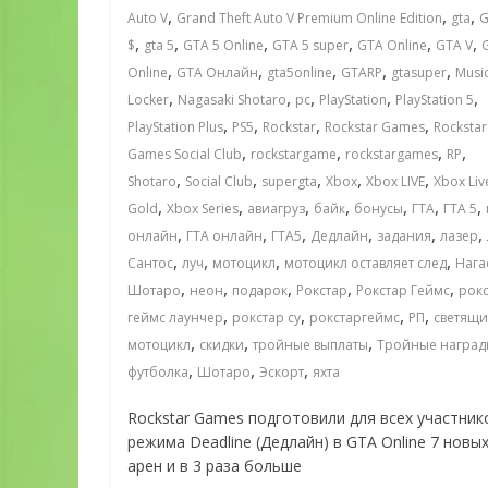
,
,
,
Auto V
Grand Theft Auto V Premium Online Edition
gta
G
,
,
,
,
,
,
$
gta 5
GTA 5 Online
GTA 5 super
GTA Online
GTA V
,
,
,
,
,
Online
GTA Онлайн
gta5online
GTARP
gtasuper
Musi
,
,
,
,
,
Locker
Nagasaki Shotaro
pc
PlayStation
PlayStation 5
,
,
,
,
PlayStation Plus
PS5
Rockstar
Rockstar Games
Rockstar
,
,
,
,
Games Social Club
rockstargame
rockstargames
RP
,
,
,
,
,
Shotaro
Social Club
supergta
Xbox
Xbox LIVE
Xbox Liv
,
,
,
,
,
,
,
Gold
Xbox Series
авиагруз
байк
бонусы
ГТА
ГТА 5
,
,
,
,
,
,
онлайн
ГТА онлайн
ГТА5
Дедлайн
задания
лазер
,
,
,
,
Сантос
луч
мотоцикл
мотоцикл оставляет след
Нага
,
,
,
,
,
Шотаро
неон
подарок
Рокстар
Рокстар Геймс
рок
,
,
,
,
геймс лаунчер
рокстар су
рокстаргеймс
РП
светящи
,
,
,
мотоцикл
скидки
тройные выплаты
Тройные наград
,
,
,
футболка
Шотаро
Эскорт
яхта
Rockstar Games подготовили для всех участник
режима Deadline (Дедлайн) в GTA Online 7 новы
арен и в 3 раза больше