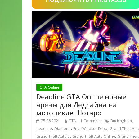
GTA Online
Deadline GTA Online новые
арены для Дедлайна на
мотоцикле Шотаро
,
25.06.2021
GTA
1 Comment
Buckingham
,
,
,
deadline
Diamond
Enus Windsor Drop
Grand Theft Aut
,
,
Grand Theft Auto 5
Grand Theft Auto Online
Grand Theft