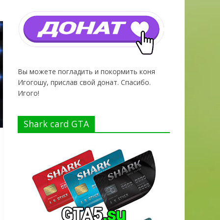
Вы можете погладить и покормить коня
Игогошу, прислав свой донат. Спасибо.
Игого!
Shark card GTA