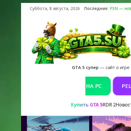
Суббота, 8 августа, 2026
Последние:
PSN — нов
The Kortz 
Регистраци
Получайте 
GTA 6 офи
GTA 5 супер
— сайт о игре
КУПИТЬ GTA 5 ONLINE НА PC
РЕШЕНИЕ 
Купить GTA 5
RDR 2
Новос