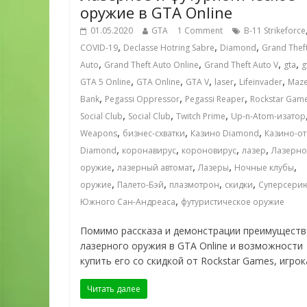
оружие в GTA Online
01.05.2020
GTA
1 Comment
B-11 Strikeforce
,
,
,
COVID-19
Declasse Hotring Sabre
Diamond
Grand Thef
,
,
,
,
Auto
Grand Theft Auto Online
Grand Theft Auto V
gta
g
,
,
,
,
,
GTA 5 Online
GTA Online
GTA V
laser
Lifeinvader
Maz
,
,
,
Bank
Pegassi Oppressor
Pegassi Reaper
Rockstar Gam
,
,
,
Social Club
Social Club
Twitch Prime
Up-n-Atom-изатор
,
,
,
Weapons
бизнес-схватки
Казино Diamond
Казино-от
,
,
,
,
Diamond
коронавирус
короновирус
лазер
Лазерно
,
,
,
,
оружие
лазерный автомат
Лазеры
Ночные клубы
,
,
,
,
оружие
Палето-Бэй
плазмотрон
скидки
Суперсери
,
Южного Сан-Андреаса
футуристическое оружие
Помимо рассказа и демонстрации преимуществ
лазерного оружия в GTA Online и возможности
купить его со скидкой от Rockstar Games, игро
Читать далее