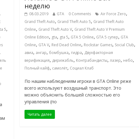
неделю
,
,
08.03.2019
GTA
0 Comments
Air Force Zero
,
,
t
Grand Theft Auto
Grand Theft Auto 5
Grand Theft Auto
,
,
,
ta 5
Online
Grand Theft Auto V
Grand Theft Auto V Premium
,
,
,
,
,
e
Online Edition
gta
gta 5
GTA 5 Online
GTA 5 супер
GTA
,
,
,
,
,
es
Online
GTA V
Red Dead Online
Rockstar Games
Social Club
,
,
,
,
,
авиа
ангар
бомбушка
гидра
Двухфакторная
,
,
,
,
,
ель
верификация
дирижабль
Контрабандисты
лазер
небо
,
,
е
Полный кайф
самолёт
Социал Клаб
По нашим наблюдениям игроки в GTA Online реже
ю
всего используют воздушный транспорт. Это
можно объяснить большей сложностью его
управления (по
а
Читать далее
кам