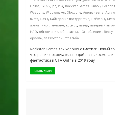
,
,
,
,
,
Online
GTA V
pc
PS4
Rockstar Games
Unholy Hellbrin
,
,
,
,
Weapons
Widowmaker
Xbox one
Автовендетта
Аста л
,
,
,
,
виста
Базы
Байкерские предприятия
Байкеры
Битв
,
,
,
,
арене
инопланетяне
космос
лазер
лазерный автом
,
,
,
НЛО
обновление
обновления
Ограбление в Веспуч
,
,
оружие
плазмотрон
стрельба
Rockstar Games так хорошо отметили Новый го
что решили окончательно добавить космоса и
фантастики в GTA Online в 2019 году.
Читать далее