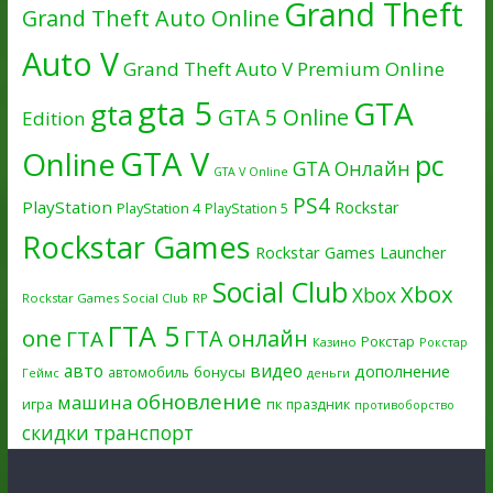
Grand Theft
Grand Theft Auto Online
Auto V
Grand Theft Auto V Premium Online
gta 5
GTA
gta
GTA 5 Online
Edition
GTA V
Online
pc
GTA Онлайн
GTA V Online
PS4
PlayStation
Rockstar
PlayStation 4
PlayStation 5
Rockstar Games
Rockstar Games Launcher
Social Club
Xbox
Xbox
Rockstar Games Social Club
RP
ГТА 5
one
ГТА онлайн
ГТА
Рокстар
Казино
Рокстар
авто
видео
дополнение
бонусы
автомобиль
Геймс
деньги
обновление
машина
игра
пк
праздник
противоборство
скидки
транспорт