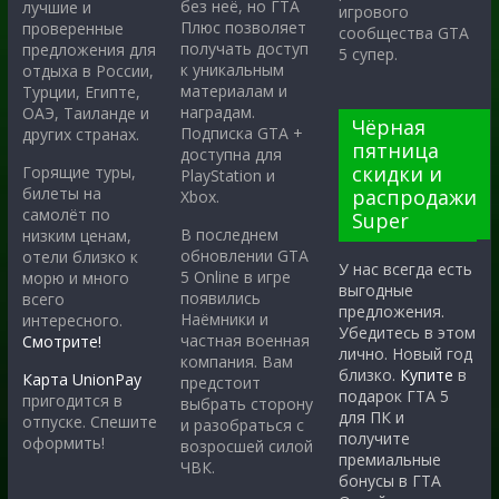
без неё, но ГТА
лучшие и
игрового
Плюс позволяет
проверенные
сообщества GTA
получать доступ
предложения для
5 супер.
к уникальным
отдыха в России,
материалам и
Турции, Египте,
наградам.
ОАЭ, Таиланде и
Чёрная
Подписка GTA +
других странах.
пятница
доступна для
скидки и
Горящие туры,
PlayStation и
билеты на
распродажи
Xbox.
самолёт по
Super
В последнем
низким ценам,
обновлении GTA
отели близко к
У нас всегда есть
5 Online в игре
морю и много
выгодные
появились
всего
предложения.
Наёмники и
интересного.
Убедитесь в этом
частная военная
Смотрите!
лично. Новый год
компания. Вам
близко.
Купите
в
Карта UnionPay
предстоит
подарок ГТА 5
пригодится в
выбрать сторону
для ПК и
отпуске. Спешите
и разобраться с
получите
оформить!
возросшей силой
премиальные
ЧВК.
бонусы в ГТА