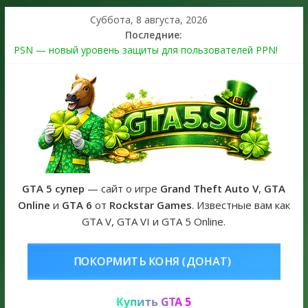
Суббота, 8 августа, 2026
Последние:
PSN — новый уровень защиты для пользователей PPN!
Теперь в каждой подписке
The Kortz Center Heist выйдет в GTA Online уже 14 июля
Регистрация в Rockstar Games Social Club ошибка #1.500.7:
как зарегистрировать аккаунт и войти без проблем в 2026
году
Получайте особые награды в GTA Online по программе
Fine Art Collector
GTA 6 официальная обложка игры и Предзаказ Grand Theft
Auto VI
GTA 5 супер
— сайт о игре
Grand Theft Auto V
,
GTA
Online
и
GTA 6
от
Rockstar Games
. Известные вам как
GTA V, GTA VI и GTA 5 Online.
КОНЯ (ДОНАТ)
КУПИТЬ GTA 5 ON
Купить GTA 5