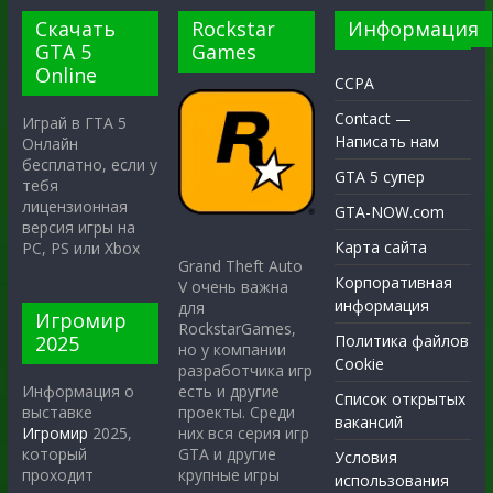
Скачать
Rockstar
Информация
GTA 5
Games
Online
CCPA
Contact —
Играй в ГТА 5
Написать нам
Онлайн
бесплатно, если у
GTA 5 супер
тебя
лицензионная
GTA-NOW.com
версия игры на
Карта сайта
PC, PS или Xbox
Grand Theft Auto
Корпоративная
V очень важна
информация
для
Игромир
RockstarGames,
2025
Политика файлов
но у компании
Cookie
разработчика игр
есть и другие
Информация о
Список открытых
проекты. Среди
выставке
вакансий
них вся серия игр
Игромир
2025,
GTA и другие
который
Условия
крупные игры
проходит
использования