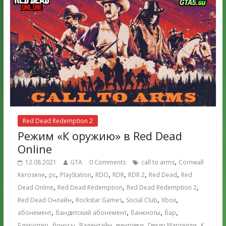
Red Dead Redemption 2
Режим «К оружию» в Red Dead
Online
,
12.08.2021
GTA
0 Comments
call to arms
Cornwall
,
,
,
,
,
,
,
Kerosene
pc
PlayStation
RDO
RDR
RDR 2
Red Dead
Red
,
,
,
Dead Online
Red Dead Redemption
Red Dead Redemption 2
,
,
,
,
Red Dead Онлайн
Rockstar Games
Social Club
Xbox
,
,
,
,
абонемент
бандитский абонемент
банкноты
бар
,
,
,
,
,
Блэкуотер
бонусы
Валентайн
винтовки
Гвидо Мартелли
К