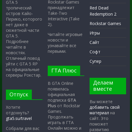
Rockstar Games
GTA 5
принадлежит
тропический
Red Dead
Take-Two
остров Кайо-
Redemption 2
Interactive (Take
Перико, которого
Rockstar Games
2).
нет даже в
сюжетной части
Игры
Читайте игровые
GTA 5.
новости и
Подробнее
Сайт
узнавайте всё
читайте в
первыми.
Софт
новостях.
Отличный повод
Супер
уйти с GTA 5 RP
на официальные
ГТА Плюс
серверы Рокстар.
Делаем
В GTA Online
вместе
появилась
Отпуск
официальная
подписка
GTA
Вы можете
Plus
от Rockstar
Хотите
добавить свой
Games.
отдохнуть?
материал
на
Продолжать
gta5.su/travel
сайт. Это
играть в ГТА
поможет
Онлайн можно и
Собрали для вас
развитию