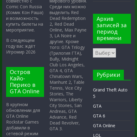
мирового уровня.
совместно с
Среди них можно
Comic Con Russia
выделить Red
(Комик Кон Раша)
Архив
Dead Redemption
и возможность
2, Red Dead
купить билеты на
записей за
Online, Max Payne
мероприятие.
период
3, LA Noire и
времени
В следующем
другие. Кроме
году вас ждёт
того: GTA Trilogy
Игромир 2026
(Трилогия ГТА),
Bully, Midnight
Club Los Angeles,
GTA 4, GTA
Остров
Рубрики
Chinatown Wars,
Кайо-
Manhunt 2, Table
Перико в
Tennis, Vice City
Grand Theft Auto
GTA Online
Stories, The
5
Warriors, Liberty
В крупном
City Stories, San
GTA
обновлении для
Andreas, GTA
GTA 6
GTA Online
Advance, Red
Rockstar Games
Dead Revolver,
GTA Online
добавили в
GTA 3.
сетевой режим
LOL