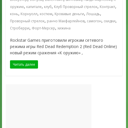
,
,
,
,
,
оружию
капитале
клуб
Клуб Проворный стрелок
Контракт
,
,
,
,
,
конь
Корнуолл
костюм
Кровавые деньги
Лошадь
,
,
,
,
Проворный стрелок
ранчо Макфарлейнов
самогон
скидки
,
,
Строберри
Форт-Мерсер
хижина
Rockstar Games приготовили игрокам сетевого
режима игры Red Dead Redemption 2 (Red Dead Online)
новый режим сражения «К оружию» ,
Читать далее