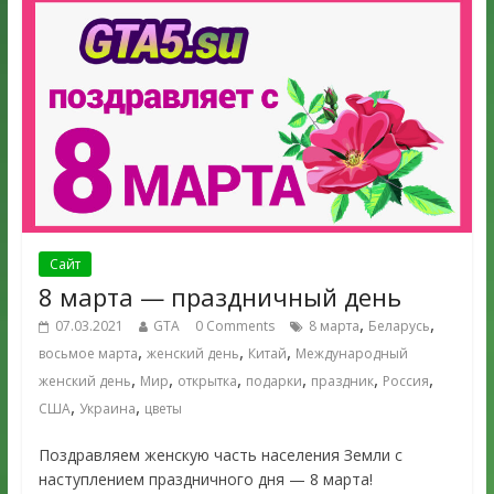
Сайт
8 марта — праздничный день
,
,
07.03.2021
GTA
0 Comments
8 марта
Беларусь
,
,
,
восьмое марта
женский день
Китай
Международный
,
,
,
,
,
,
женский день
Мир
открытка
подарки
праздник
Россия
,
,
США
Украина
цветы
Поздравляем женскую часть населения Земли с
наступлением праздничного дня — 8 марта!