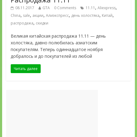
,
,
08.11.2017
GTA
0 Comments
11.11
Aliexpress
,
,
,
,
,
,
China
sale
акции
Алиэкспресс
день холостяка
Китай
,
распродажа
скидки
Великая китайская распродажа 11.11 — день
холостяка, давно полюбилась азиатским
покупателям. Теперь одиннадцатое ноября
добралось и до покупателей из любой
Читать далее