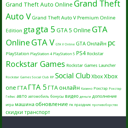
Grand Theft
Grand Theft Auto Online
Auto V
Grand Theft Auto V Premium Online
gta 5
GTA
gta
GTA 5 Online
Edition
GTA V
Online
pc
GTA Онлайн
GTA V Online
PS4
PlayStation
Rockstar
PlayStation 4
PlayStation 5
Rockstar Games
Rockstar Games Launcher
Social Club
Xbox
Xbox
Rockstar Games Social Club
RP
ГТА 5
one
ГТА онлайн
ГТА
Рокстар
Казино
Рокстар
авто
видео
дополнение
бонусы
автомобиль
Геймс
деньги
обновление
машина
игра
пк
праздник
противоборство
скидки
транспорт