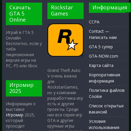
Скачать
Rockstar
Информация
GTA 5
Games
Online
CCPA
Contact —
Играй в ГТА 5
Написать нам
Онлайн
бесплатно, если у
GTA 5 супер
тебя
лицензионная
GTA-NOW.com
версия игры на
Карта сайта
PC, PS или Xbox
Grand Theft Auto
Корпоративная
V очень важна
информация
для
Игромир
RockstarGames,
2025
Политика файлов
но у компании
Cookie
разработчика игр
есть и другие
Информация о
Список открытых
проекты. Среди
выставке
вакансий
них вся серия игр
Игромир
2025,
GTA и другие
который
Условия
крупные игры
проходит
использования