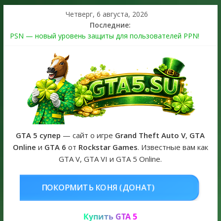
Четверг, 6 августа, 2026
Последние:
PSN — новый уровень защиты для пользователей PPN!
Теперь в каждой подписке
The Kortz Center Heist выйдет в GTA Online уже 14 июля
Регистрация в Rockstar Games Social Club ошибка #1.500.7:
как зарегистрировать аккаунт и войти без проблем в 2026
году
Получайте особые награды в GTA Online по программе
Fine Art Collector
GTA 6 официальная обложка игры и Предзаказ Grand Theft
Auto VI
GTA 5 супер
— сайт о игре
Grand Theft Auto V
,
GTA
Online
и
GTA 6
от
Rockstar Games
. Известные вам как
GTA V, GTA VI и GTA 5 Online.
НЯ (ДОНАТ)
КУПИТЬ GTA 5 ONL
Купить GTA 5