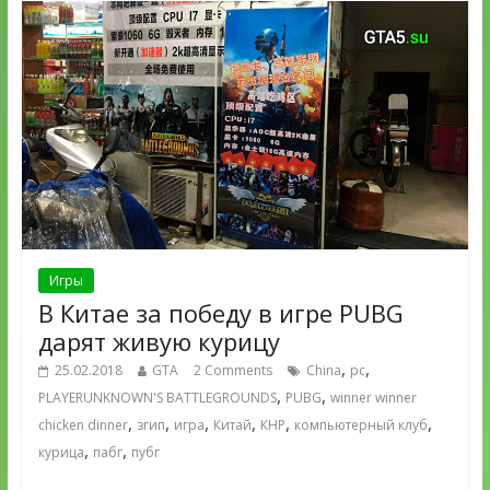
Игры
В Китае за победу в игре PUBG
дарят живую курицу
,
,
25.02.2018
GTA
2 Comments
China
pc
,
,
PLAYERUNKNOWN'S BATTLEGROUNDS
PUBG
winner winner
,
,
,
,
,
,
chicken dinner
згип
игра
Китай
КНР
компьютерный клуб
,
,
курица
пабг
пубг