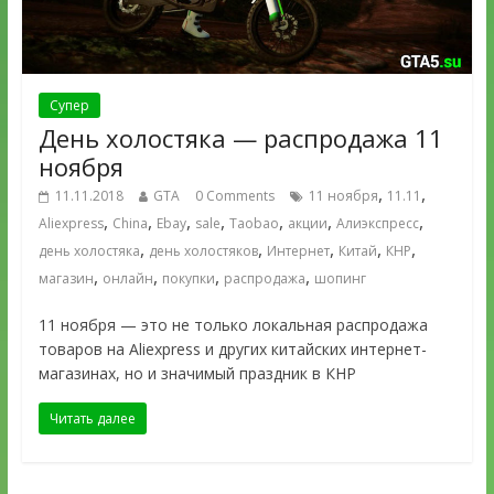
Супер
День холостяка — распродажа 11
ноября
,
,
11.11.2018
GTA
0 Comments
11 ноября
11.11
,
,
,
,
,
,
,
Aliexpress
China
Ebay
sale
Taobao
акции
Алиэкспресс
,
,
,
,
,
день холостяка
день холостяков
Интернет
Китай
КНР
,
,
,
,
магазин
онлайн
покупки
распродажа
шопинг
11 ноября — это не только локальная распродажа
товаров на Aliexpress и других китайских интернет-
магазинах, но и значимый праздник в КНР
Читать далее