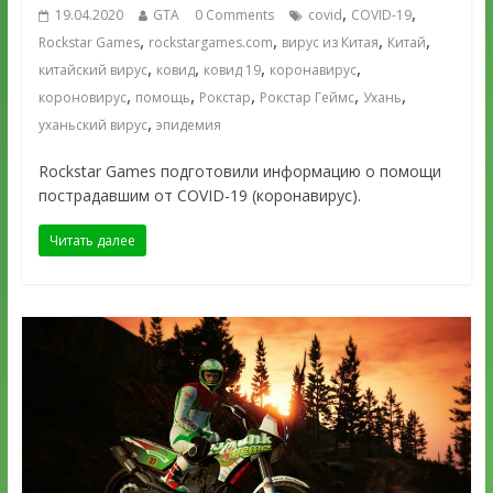
,
,
19.04.2020
GTA
0 Comments
covid
COVID-19
,
,
,
,
Rockstar Games
rockstargames.com
вирус из Китая
Китай
,
,
,
,
китайский вирус
ковид
ковид 19
коронавирус
,
,
,
,
,
короновирус
помощь
Рокстар
Рокстар Геймс
Ухань
,
уханьский вирус
эпидемия
Rockstar Games подготовили информацию о помощи
пострадавшим от COVID-19 (коронавирус).
Читать далее