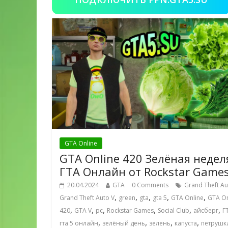
GTA Online
GTA Online 420 Зелёная недел
ГТА Онлайн от Rockstar Game
20.04.2024
GTA
0 Comments
Grand Theft Au
,
,
,
,
,
Grand Theft Auto V
green
gta
gta 5
GTA Online
GTA On
,
,
,
,
,
,
420
GTA V
pc
Rockstar Games
Social Club
айсберг
Г
,
,
,
,
гта 5 онлайн
зелёный день
зелень
капуста
петрушк