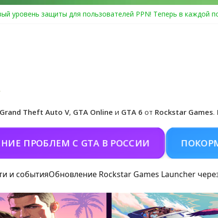
ый уровень защиты для пользователей PPN! Теперь в каждой п
Center Heist выйдет в GTA Online уже 14 июля
я в Rockstar Games Social Club ошибка #1.500.7: как зарегистри
особые награды в GTA Online по программе Fine Art Collector
циальная обложка игры и Предзаказ Grand Theft Auto VI
Grand Theft Auto V
,
GTA Online
и
GTA 6
от
Rockstar Games
.
ПРОБЛЕМ С GTA В РОССИИ
ПОКОРМИТЬ 
ти и события
Обновление Rockstar Games Launcher чере