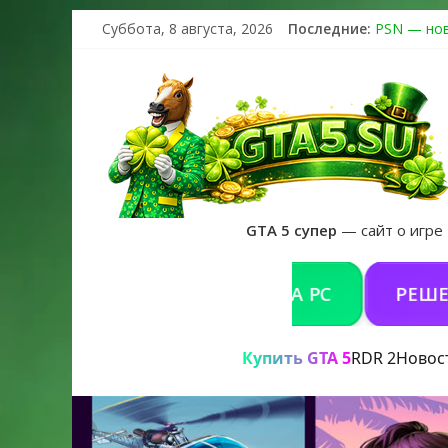
Суббота, 8 августа, 2026
Последние:
PSN — нов
The Kortz 
Регистраци
Получайте 
GTA 6 офи
GTA 5 супер
— сайт о игре
КУПИТЬ GTA 5 ONLINE НА PC
РЕШЕНИЕ 
Купить GTA 5
RDR 2
Новос