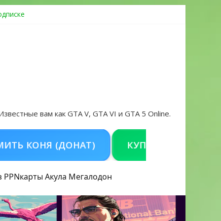
одписке
ровать аккаунт и войти без проблем в 2026 году
 Известные вам как GTA V, GTA VI и GTA 5 Online.
КОНЯ (ДОНАТ)
КУПИТЬ GTA 5 ONLINE НА
з PPN
карты Акула
Мегалодон