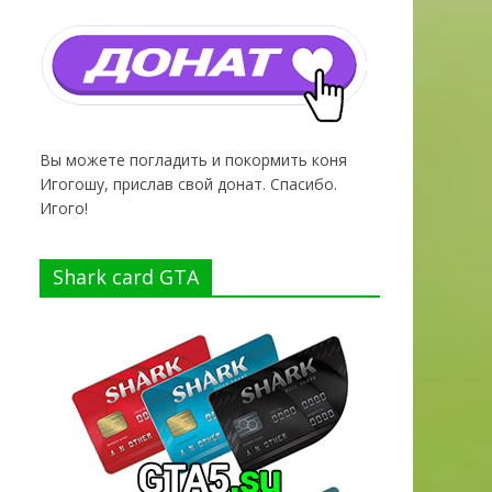
Вы можете погладить и покормить коня
Игогошу, прислав свой донат. Спасибо.
Игого!
Shark card GTA