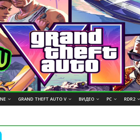
INE
GRAND THEFT AUTO V
ВИДЕО
PC
RDR2