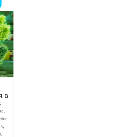
я в
s
,
to
line
,
ТА
,
а