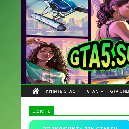
КУПИТЬ GTA 5
GTA V
GTA ONL
зелень
ПОДКЛЮЧИТЬ PPN.GTA5.SU