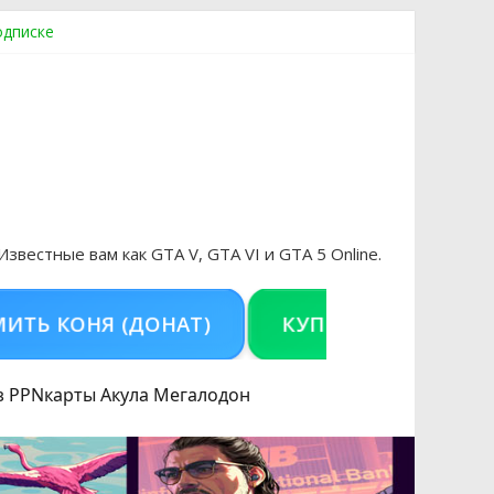
одписке
ровать аккаунт и войти без проблем в 2026 году
 Известные вам как GTA V, GTA VI и GTA 5 Online.
КОНЯ (ДОНАТ)
КУПИТЬ GTA 5 ONLINE НА
з PPN
карты Акула
Мегалодон