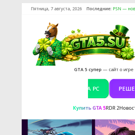
Пятница, 7 августа, 2026
Последние:
PSN — нов
The Kortz 
Регистраци
Получайте 
GTA 6 офиц
GTA 5 супер
— сайт о игре
КУПИТЬ GTA 5 ONLINE НА PC
РЕШЕНИЕ П
Купить GTA 5
RDR 2
Новос