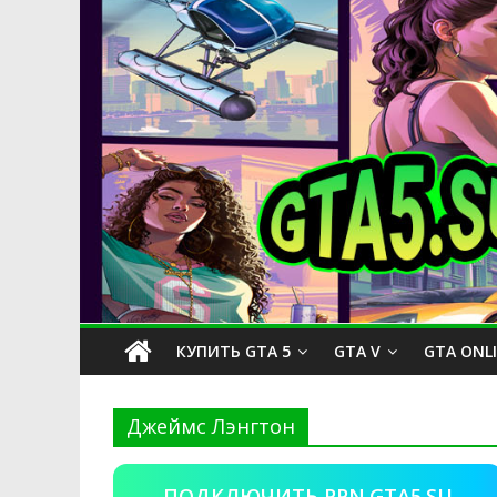
КУПИТЬ GTA 5
GTA V
GTA ONL
Джеймс Лэнгтон
ПОДКЛЮЧИТЬ PPN.GTA5.SU