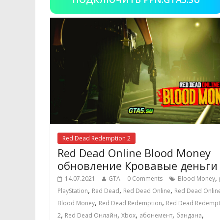
Red Dead Redemption 2
Red Dead Online Blood Money
обновление Кровавые деньги
,
14.07.2021
GTA
0 Comments
Blood Money
,
,
,
PlayStation
Red Dead
Red Dead Online
Red Dead Onlin
,
,
Blood Money
Red Dead Redemption
Red Dead Redempt
,
,
,
,
,
2
Red Dead Онлайн
Xbox
абонемент
бандана