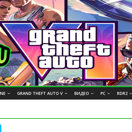
INE
GRAND THEFT AUTO V
ВИДЕО
PC
RDR2