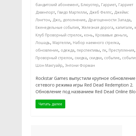
,
,
,
бандитский абонемент
Блюуотер
Гарриет
Гарриет
,
,
,
Дэвенпорт
Гвидо Мартелли
Джеб Фелпс
Джеймс
,
,
,
,
Лэнгтон
Джо
дополнение
Драгоценности Запада
,
,
,
Еженедельные события
Железная дорога
капитале
,
,
,
Клуб Проворный стрелок
конь
Кровавые деньги
,
,
,
Лошадь
Мартелли
Набор наемного стрелка
,
,
,
,
,
обновление
одежда
перспективы
пк
Преступления
,
,
,
,
Проворный стрелок
скидка
скидки
событие
событи
,
Шон Макгуайр
Энтони Форман
Rockstar Games выпустили крупное обновление
сетевого режима игры Red Dead Redemption 2.
Обновление под названием Red Dead Online Bl
Читать далее