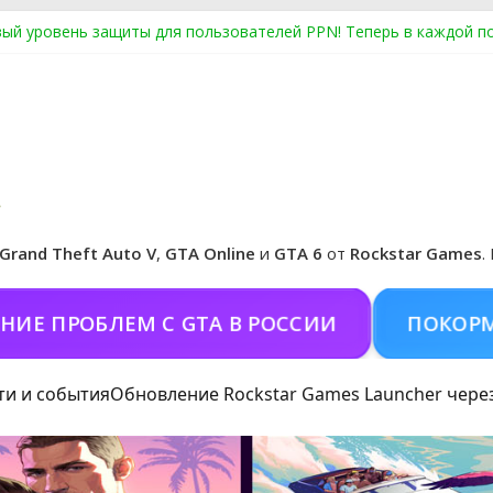
ый уровень защиты для пользователей PPN! Теперь в каждой п
Center Heist выйдет в GTA Online уже 14 июля
я в Rockstar Games Social Club ошибка #1.500.7: как зарегистри
особые награды в GTA Online по программе Fine Art Collector
иальная обложка игры и Предзаказ Grand Theft Auto VI
Grand Theft Auto V
,
GTA Online
и
GTA 6
от
Rockstar Games
.
РОБЛЕМ С GTA В РОССИИ
ПОКОРМИТЬ 
ти и события
Обновление Rockstar Games Launcher чере