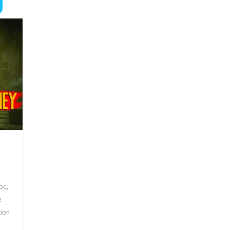
,
pc
e
ion