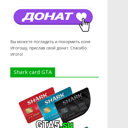
Вы можете погладить и покормить коня
Игогошу, прислав свой донат. Спасибо.
Игого!
Shark card GTA