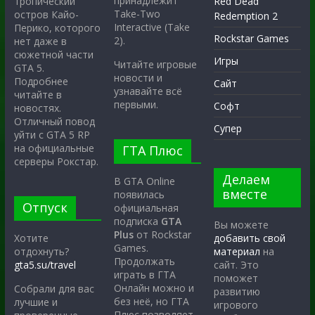
принадлежит
тропический
Red Dead
Take-Two
остров Кайо-
Redemption 2
Interactive (Take
Перико, которого
Rockstar Games
2).
нет даже в
сюжетной части
Игры
Читайте игровые
GTA 5.
новости и
Подробнее
Сайт
узнавайте всё
читайте в
первыми.
Софт
новостях.
Отличный повод
Супер
уйти с GTA 5 RP
на официальные
ГТА Плюс
серверы Рокстар.
Делаем
В GTA Online
вместе
появилась
Отпуск
официальная
подписка
GTA
Вы можете
Plus
от Rockstar
Хотите
добавить свой
Games.
отдохнуть?
материал
на
Продолжать
gta5.su/travel
сайт. Это
играть в ГТА
поможет
Онлайн можно и
Собрали для вас
развитию
без неё, но ГТА
лучшие и
игрового
Плюс позволяет