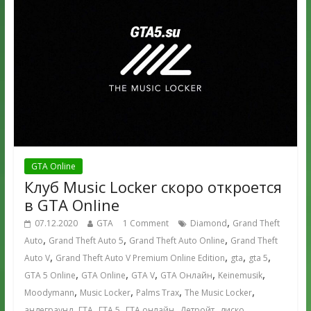
GTA Online
Клуб Music Locker скоро откроется
в GTA Online
,
07.12.2020
GTA
1 Comment
Diamond
Grand Theft
,
,
,
Auto
Grand Theft Auto 5
Grand Theft Auto Online
Grand Theft
,
,
,
,
Auto V
Grand Theft Auto V Premium Online Edition
gta
gta 5
,
,
,
,
,
GTA 5 Online
GTA Online
GTA V
GTA Онлайн
Keinemusik
,
,
,
,
Moodymann
Music Locker
Palms Trax
The Music Locker
,
,
,
,
,
,
андеграунд
ГТА
ГТА 5
ГТА онлайн
Детройт
диско