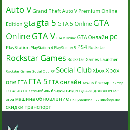
Auto V
Grand Theft Auto V Premium Online
gta 5
GTA
gta
GTA 5 Online
Edition
GTA V
Online
pc
GTA Онлайн
GTA V Online
PS4
PlayStation
Rockstar
PlayStation 4
PlayStation 5
Rockstar Games
Rockstar Games Launcher
Social Club
Xbox
Xbox
Rockstar Games Social Club
RP
ГТА 5
one
ГТА онлайн
ГТА
Рокстар
Казино
Рокстар
авто
видео
дополнение
бонусы
автомобиль
Геймс
деньги
обновление
машина
игра
пк
праздник
противоборство
скидки
транспорт