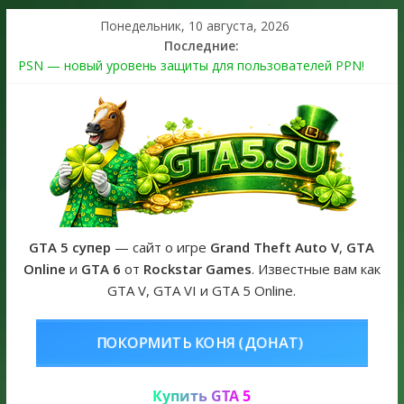
Понедельник, 10 августа, 2026
Последние:
PSN — новый уровень защиты для пользователей PPN!
Теперь в каждой подписке
The Kortz Center Heist выйдет в GTA Online уже 14 июля
Регистрация в Rockstar Games Social Club ошибка #1.500.7:
как зарегистрировать аккаунт и войти без проблем в 2026
году
Получайте особые награды в GTA Online по программе
Fine Art Collector
GTA 6 официальная обложка игры и Предзаказ Grand Theft
Auto VI
GTA 5 супер
— сайт о игре
Grand Theft Auto V
,
GTA
Online
и
GTA 6
от
Rockstar Games
. Известные вам как
GTA V, GTA VI и GTA 5 Online.
ОНЯ (ДОНАТ)
КУПИТЬ GTA 5 ONL
Купить GTA 5