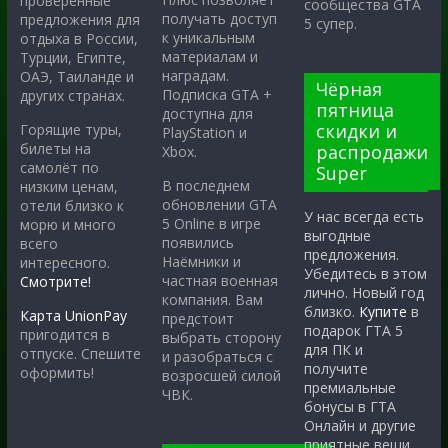
проверенные
сообщества GTA
получать доступ
предложения для
5 супер.
к уникальным
отдыха в России,
материалам и
Турции, Египте,
наградам.
ОАЭ, Таиланде и
Чёрная
Подписка GTA +
других странах.
пятница
доступна для
скидки и
Горящие туры,
PlayStation и
билеты на
распродажи
Xbox.
самолёт по
Super
В последнем
низким ценам,
обновлении GTA
отели близко к
У нас всегда есть
5 Online в игре
морю и много
выгодные
появились
всего
предложения.
Наёмники и
интересного.
Убедитесь в этом
частная военная
Смотрите!
лично. Новый год
компания. Вам
близко.
Купите
в
Карта UnionPay
предстоит
подарок ГТА 5
пригодится в
выбрать сторону
для ПК и
отпуске. Спешите
и разобраться с
получите
оформить!
возросшей силой
премиальные
ЧВК.
бонусы в ГТА
Онлайн и другие
приятные вещи.