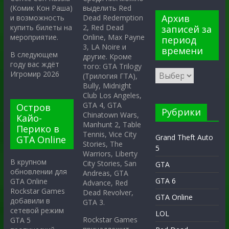
выделить Red
(Комик Кон Раша)
Архив
Dead Redemption
и возможность
2, Red Dead
купить билеты на
записей за
Online, Max Payne
мероприятие.
период
3, LA Noire и
времени
В следующем
другие. Кроме
году вас ждёт
того: GTA Trilogy
Игромир 2026
(Трилогия ГТА),
Bully, Midnight
Club Los Angeles,
GTA 4, GTA
Остров
Рубрики
Chinatown Wars,
Кайо-
Manhunt 2, Table
Перико в
Tennis, Vice City
Grand Theft Auto
GTA Online
Stories, The
5
Warriors, Liberty
В крупном
City Stories, San
GTA
обновлении для
Andreas, GTA
GTA 6
GTA Online
Advance, Red
Rockstar Games
Dead Revolver,
GTA Online
добавили в
GTA 3.
сетевой режим
LOL
Rockstar Games
GTA 5