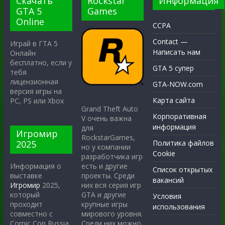
Скачать
Rockstar
Информация
GTA 5
Games
Online
CCPA
Contact —
Играй в ГТА 5
Написать нам
Онлайн
бесплатно, если у
GTA 5 супер
тебя
лицензионная
GTA-NOW.com
версия игры на
Карта сайта
PC, PS или Xbox
Grand Theft Auto
Корпоративная
V очень важна
информация
для
Игромир
RockstarGames,
2025
Политика файлов
но у компании
Cookie
разработчика игр
есть и другие
Информация о
Список открытых
проекты. Среди
выставке
вакансий
них вся серия игр
Игромир
2025,
GTA и другие
который
Условия
крупные игры
проходит
использования
мирового уровня.
совместно с
Среди них можно
Comic Con Russia