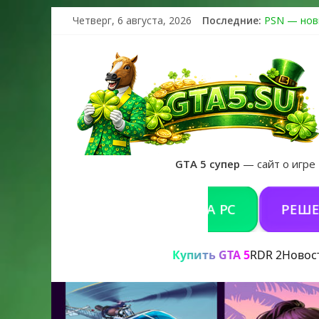
Четверг, 6 августа, 2026
Последние:
PSN — нов
The Kortz 
Регистраци
Получайте 
GTA 6 офиц
GTA 5 супер
— сайт о игре
КУПИТЬ GTA 5 ONLINE НА PC
РЕШЕНИЕ 
Купить GTA 5
RDR 2
Новос