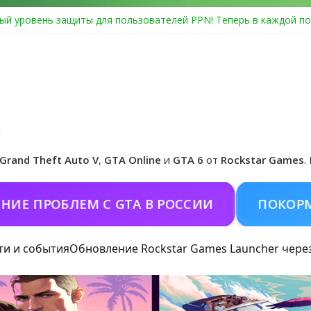
ый уровень защиты для пользователей PPN! Теперь в каждой по
Center Heist выйдет в GTA Online уже 14 июля
я в Rockstar Games Social Club ошибка #1.500.7: как зарегистрир
особые награды в GTA Online по программе Fine Art Collector
иальная обложка игры и Предзаказ Grand Theft Auto VI
Grand Theft Auto V
,
GTA Online
и
GTA 6
от
Rockstar Games
.
ПРОБЛЕМ С GTA В РОССИИ
ПОКОРМИТЬ 
ти и события
Обновление Rockstar Games Launcher чере