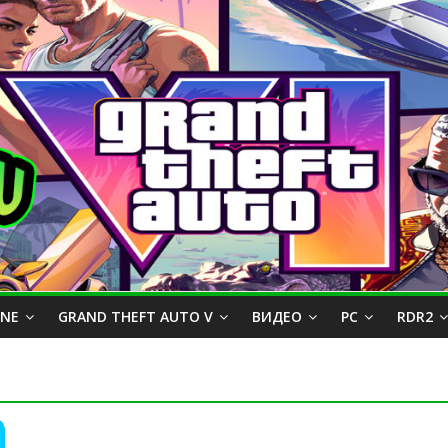
INE
GRAND THEFT AUTO V
ВИДЕО
PC
RDR2