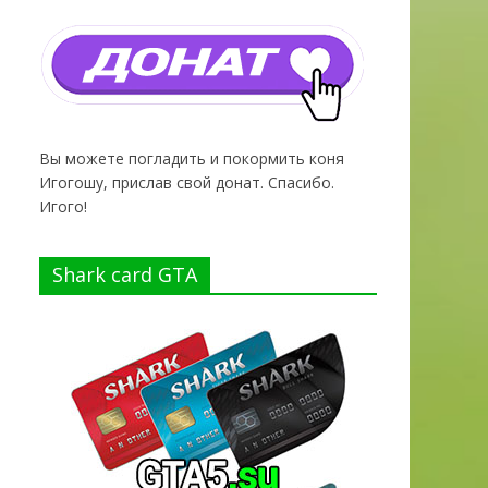
Вы можете погладить и покормить коня
Игогошу, прислав свой донат. Спасибо.
Игого!
Shark card GTA