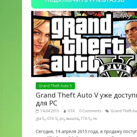
Grand Theft Auto 5
Grand Theft Auto V уже досту
для PC
14.04.2015
GTA
0 Comments
Grand Theft Au
,
,
,
,
,
gta 5
GTA V
pc
вышла
ГТА 5
пк
Сегодня, 14 апреля 2015 года, в продажу посту