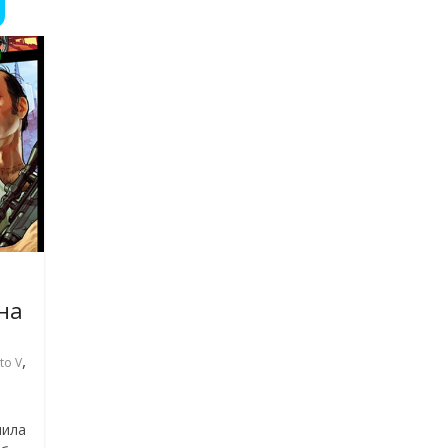
пна
,
to V
пила