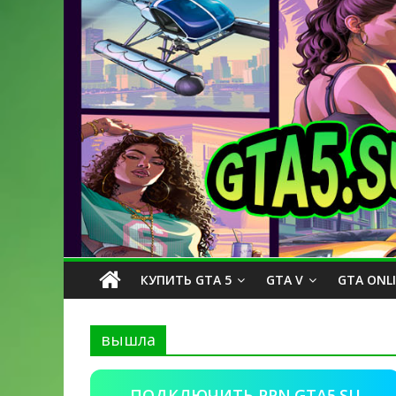
КУПИТЬ GTA 5
GTA V
GTA ONL
вышла
ПОДКЛЮЧИТЬ PPN.GTA5.SU