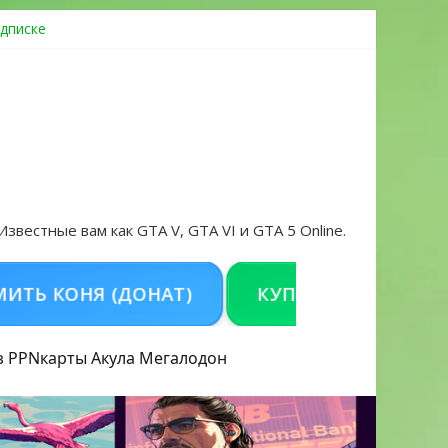
дписке
овать аккаунт и войти без проблем в 2026 году
 Известные вам как GTA V, GTA VI и GTA 5 Online.
КОНЯ (ДОНАТ)
КУПИТЬ GTA 5 ONLINE НА
з PPN
карты Акула
Мегалодон