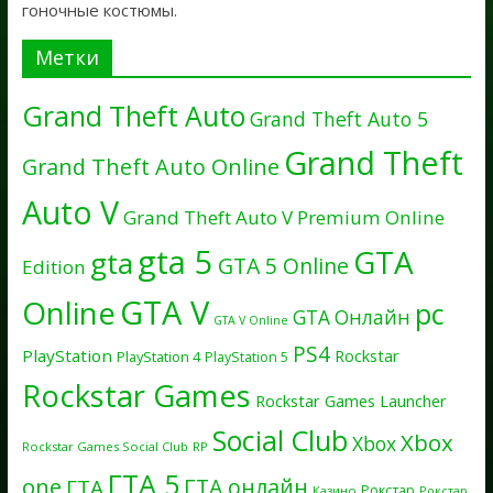
гоночные костюмы.
Метки
Grand Theft Auto
Grand Theft Auto 5
Grand Theft
Grand Theft Auto Online
Auto V
Grand Theft Auto V Premium Online
gta 5
GTA
gta
GTA 5 Online
Edition
GTA V
Online
pc
GTA Онлайн
GTA V Online
PS4
PlayStation
Rockstar
PlayStation 4
PlayStation 5
Rockstar Games
Rockstar Games Launcher
Social Club
Xbox
Xbox
Rockstar Games Social Club
RP
ГТА 5
one
ГТА онлайн
ГТА
Рокстар
Казино
Рокстар