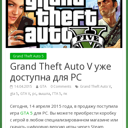
Grand Theft Auto 5
Grand Theft Auto V уже
доступна для PC
,
14.04.2015
GTA
0 Comments
Grand Theft Auto V
,
,
,
,
,
gta 5
GTA V
pc
вышла
ГТА 5
пк
Сегодня, 14 апреля 2015 года, в продажу поступила
игра
GTA 5
для PC. Вы можете приобрести коробку
с игрой в любом специализированном магазине или
скачать цифровую версию игры через Steam.