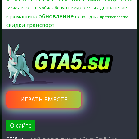
авто
видео
дополнение
бонусы
автомобиль
Геймс
деньги
обновление
машина
игра
пк
праздник
противоборство
скидки
транспорт
ИГРАТЬ ВМЕСТЕ
О сайте
GTA5.su
— твой проводник в серии Grand Theft Auto.