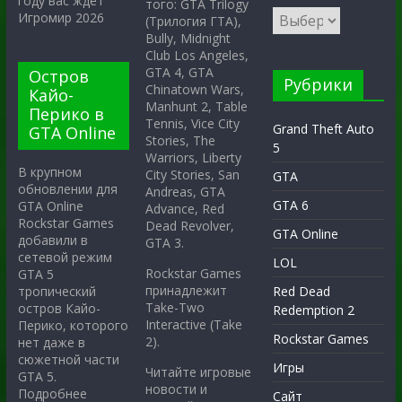
году вас ждёт
того: GTA Trilogy
Игромир 2026
(Трилогия ГТА),
Bully, Midnight
Club Los Angeles,
GTA 4, GTA
Остров
Рубрики
Chinatown Wars,
Кайо-
Manhunt 2, Table
Перико в
Tennis, Vice City
Grand Theft Auto
GTA Online
Stories, The
5
Warriors, Liberty
В крупном
City Stories, San
GTA
обновлении для
Andreas, GTA
GTA 6
GTA Online
Advance, Red
Rockstar Games
Dead Revolver,
GTA Online
добавили в
GTA 3.
сетевой режим
LOL
Rockstar Games
GTA 5
принадлежит
тропический
Red Dead
Take-Two
остров Кайо-
Redemption 2
Interactive (Take
Перико, которого
Rockstar Games
2).
нет даже в
сюжетной части
Игры
Читайте игровые
GTA 5.
новости и
Подробнее
Сайт