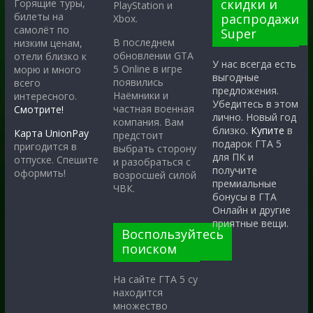
скидки и
Горящие туры,
PlayStation и
билеты на
распродажи
Xbox.
самолёт по
Super
В последнем
низким ценам,
обновлении GTA
отели близко к
У нас всегда есть
5 Online в игре
морю и много
выгодные
появились
всего
предложения.
Наёмники и
интересного.
Убедитесь в этом
частная военная
Смотрите!
лично. Новый год
компания. Вам
близко.
Купите
в
Карта UnionPay
предстоит
подарок ГТА 5
пригодится в
выбрать сторону
для ПК и
отпуске. Спешите
и разобраться с
получите
оформить!
возросшей силой
премиальные
ЧВК.
бонусы в ГТА
Онлайн и другие
приятные вещи.
Воспользуйтесь
поиском
На сайте ГТА 5 су
находится
множество