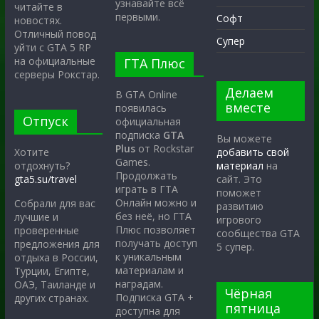
узнавайте всё
читайте в
первыми.
Софт
новостях.
Отличный повод
Супер
уйти с GTA 5 RP
на официальные
ГТА Плюс
серверы Рокстар.
Делаем
В GTA Online
вместе
появилась
Отпуск
официальная
подписка
GTA
Вы можете
Plus
от Rockstar
Хотите
добавить свой
Games.
отдохнуть?
материал
на
Продолжать
gta5.su/travel
сайт. Это
играть в ГТА
поможет
Онлайн можно и
Собрали для вас
развитию
без неё, но ГТА
лучшие и
игрового
Плюс позволяет
проверенные
сообщества GTA
получать доступ
предложения для
5 супер.
к уникальным
отдыха в России,
материалам и
Турции, Египте,
наградам.
ОАЭ, Таиланде и
Чёрная
Подписка GTA +
других странах.
пятница
доступна для