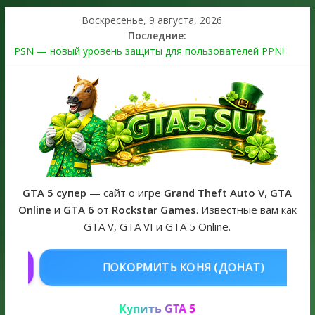
Воскресенье, 9 августа, 2026
Последние:
PSN — новый уровень защиты для пользователей PPN!
Теперь в каждой подписке
The Kortz Center Heist выйдет в GTA Online уже 14 июля
Регистрация в Rockstar Games Social Club ошибка #1.500.7:
как зарегистрировать аккаунт и войти без проблем в 2026
году
Получайте особые награды в GTA Online по программе
Fine Art Collector
GTA 6 официальная обложка игры и Предзаказ Grand Theft
Auto VI
GTA 5 супер
— сайт о игре
Grand Theft Auto V
,
GTA
Online
и
GTA 6
от
Rockstar Games
. Известные вам как
GTA V, GTA VI и GTA 5 Online.
ОНЯ (ДОНАТ)
КУПИТЬ GTA 5 ON
Купить GTA 5