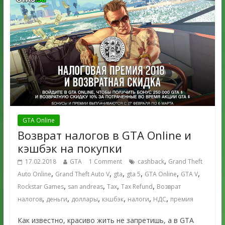
GTA Online
Возврат налогов в GTA Online и
кэшбэк на покупки
,
17.02.2018
GTA
1 Comment
cashback
Grand Theft
,
,
,
,
,
,
Auto Online
Grand Theft Auto V
gta
gta 5
GTA Online
GTA V
,
,
,
,
Rockstar Games
san andreas
Tax
Tax Refund
Возврат
,
,
,
,
,
,
налогов
деньги
доллары
кэшбэк
налоги
НДС
премия
Как известно, красиво жить не запретишь, а в GTA