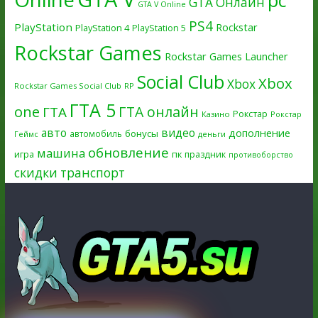
pc
GTA Онлайн
GTA V Online
PS4
PlayStation
Rockstar
PlayStation 4
PlayStation 5
Rockstar Games
Rockstar Games Launcher
Social Club
Xbox
Xbox
Rockstar Games Social Club
RP
ГТА 5
one
ГТА онлайн
ГТА
Рокстар
Казино
Рокстар
авто
видео
дополнение
бонусы
автомобиль
Геймс
деньги
обновление
машина
игра
пк
праздник
противоборство
скидки
транспорт