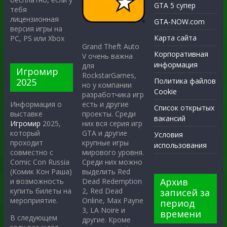
GTA 5 супер
тебя
лицензионная
GTA-NOW.com
версия игры на
Карта сайта
PC, PS или Xbox
Grand Theft Auto
Корпоративная
V очень важна
информация
для
Игромир
RockstarGames,
2025
Политика файлов
но у компании
Cookie
разработчика игр
есть и другие
Информация о
Список открытых
проекты. Среди
выставке
вакансий
них вся серия игр
Игромир
2025,
GTA и другие
который
Условия
крупные игры
проходит
использования
мирового уровня.
совместно с
Среди них можно
Comic Con Russia
выделить Red
(Комик Кон Раша)
Архив
Dead Redemption
и возможность
2, Red Dead
купить билеты на
записей за
Online, Max Payne
мероприятие.
период
3, LA Noire и
времени
В следующем
другие. Кроме