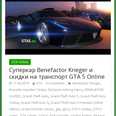
GTA Online
Суперкар Benefactor Krieger и
скидки на транспорт GTA 5 Online
,
17.09.2019
GTA
0 Comments
Benefactor Krieger
,
,
Bravado Gauntlet Classic
Declasse Hotring Sabre
DINKA JESTER
,
,
,
CLASSIC
Grand Theft Auto
Grand Theft Auto 5
Grand Theft Auto
,
,
Online
Grand Theft Auto V
Grand Theft Auto V Premium Online
,
,
,
,
,
Edition
Grotti Cheetah Classic
gta
gta 5
GTA 5 Online
GTA 5
,
,
,
,
,
супер
GTA Online
GTA V
GTA Онлайн
Ocelot Ardent
Pegassi