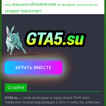
обновление
машина
игра
пк
праздник
противоборство
скидки
транспорт
ИГРАТЬ ВМЕСТЕ
О сайте
GTA5.su
— твой проводник в серии Grand Theft Auto.
Наиболее полная информация о GTA 5: новости, события,