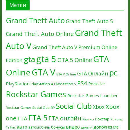
Метки
Grand Theft Auto
Grand Theft Auto 5
Grand Theft
Grand Theft Auto Online
Auto V
Grand Theft Auto V Premium Online
gta 5
GTA
gta
GTA 5 Online
Edition
GTA V
Online
pc
GTA Онлайн
GTA V Online
PS4
PlayStation
Rockstar
PlayStation 4
PlayStation 5
Rockstar Games
Rockstar Games Launcher
Social Club
Xbox
Xbox
Rockstar Games Social Club
RP
ГТА 5
one
ГТА онлайн
ГТА
Рокстар
Казино
Рокстар
авто
видео
дополнение
бонусы
автомобиль
Геймс
деньги