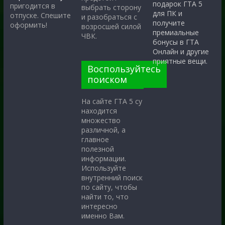
подарок ГТА 5
пригодится в
выбрать сторону
для ПК и
отпуске. Спешите
и разобраться с
получите
оформить!
возросшей силой
премиальные
ЧВК.
бонусы в ГТА
Онлайн и другие
приятные вещи.
Воспользуйтесь
поиском
На сайте ГТА 5 су
находится
множество
различной, а
главное
полезной
информации.
Используйте
внутренний поиск
по сайту, чтобы
найти то, что
интересно
именно Вам.