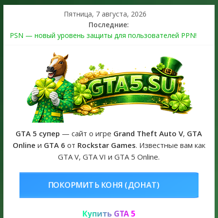
Пятница, 7 августа, 2026
Последние:
PSN — новый уровень защиты для пользователей PPN!
Теперь в каждой подписке
The Kortz Center Heist выйдет в GTA Online уже 14 июля
Регистрация в Rockstar Games Social Club ошибка #1.500.7:
как зарегистрировать аккаунт и войти без проблем в 2026
году
Получайте особые награды в GTA Online по программе
Fine Art Collector
GTA 6 официальная обложка игры и Предзаказ Grand Theft
Auto VI
GTA 5 супер
— сайт о игре
Grand Theft Auto V
,
GTA
Online
и
GTA 6
от
Rockstar Games
. Известные вам как
GTA V, GTA VI и GTA 5 Online.
НЯ (ДОНАТ)
КУПИТЬ GTA 5 ONL
Купить GTA 5