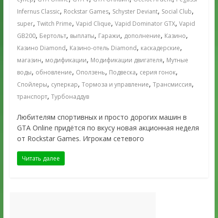
,
,
,
,
Infernus Classic
Rockstar Games
Schyster Deviant
Social Club
,
,
,
,
super
Twitch Prime
Vapid Clique
Vapid Dominator GTX
Vapid
,
,
,
,
,
,
GB200
Бертольт
выплаты
Гаражи
дополнение
Казино
,
,
,
Казино Diamond
Казино-отель Diamond
каскадерские
,
,
,
магазин
модификации
Модификации двигателя
Мутные
,
,
,
,
,
воды
обновление
Оползень
Подвеска
серия гонок
,
,
,
,
Спойлеры
суперкар
Тормоза и управление
Трансмиссия
,
транспорт
Турбонаддув
Любителям спортивных и просто дорогих машин в
GTA Online придётся по вкусу новая акционная неделя
от Rockstar Games. Игрокам сетевого
Читать далее