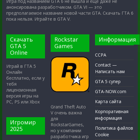
Игра под названием GTA 6 не вышла и ещё даже не
анонсирована разработчиком. GTA VI — это
предполагаемое название новой части GTA. Скачать ГТА 6
пока нельзя. Играйте в GTA V.
Скачать
Rockstar
Информация
GTA 5
Games
Online
CCPA
Contact —
Играй в ГТА 5
Написать нам
Онлайн
бесплатно, если у
GTA 5 супер
тебя
лицензионная
GTA-NOW.com
версия игры на
Карта сайта
PC, PS или Xbox
Grand Theft Auto
Корпоративная
V очень важна
информация
для
Игромир
RockstarGames,
2025
Политика файлов
но у компании
Cookie
разработчика игр