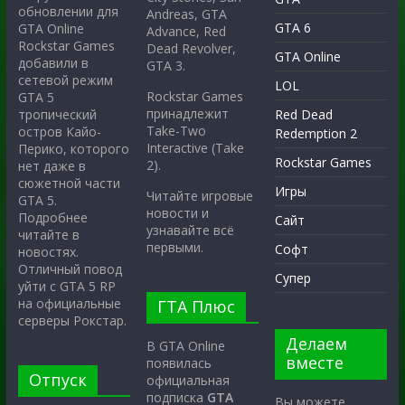
обновлении для
Andreas, GTA
GTA 6
GTA Online
Advance, Red
Rockstar Games
Dead Revolver,
GTA Online
добавили в
GTA 3.
сетевой режим
LOL
Rockstar Games
GTA 5
принадлежит
тропический
Red Dead
Take-Two
остров Кайо-
Redemption 2
Interactive (Take
Перико, которого
Rockstar Games
2).
нет даже в
сюжетной части
Игры
Читайте игровые
GTA 5.
новости и
Подробнее
Сайт
узнавайте всё
читайте в
первыми.
Софт
новостях.
Отличный повод
Супер
уйти с GTA 5 RP
на официальные
ГТА Плюс
серверы Рокстар.
Делаем
В GTA Online
вместе
появилась
Отпуск
официальная
подписка
GTA
Вы можете