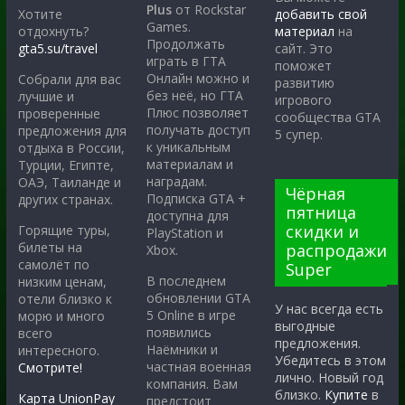
Plus
от Rockstar
Хотите
добавить свой
Games.
отдохнуть?
материал
на
Продолжать
gta5.su/travel
сайт. Это
играть в ГТА
поможет
Онлайн можно и
Собрали для вас
развитию
без неё, но ГТА
лучшие и
игрового
Плюс позволяет
проверенные
сообщества GTA
получать доступ
предложения для
5 супер.
к уникальным
отдыха в России,
материалам и
Турции, Египте,
наградам.
ОАЭ, Таиланде и
Чёрная
Подписка GTA +
других странах.
пятница
доступна для
скидки и
Горящие туры,
PlayStation и
билеты на
распродажи
Xbox.
самолёт по
Super
В последнем
низким ценам,
обновлении GTA
отели близко к
У нас всегда есть
5 Online в игре
морю и много
выгодные
появились
всего
предложения.
Наёмники и
интересного.
Убедитесь в этом
частная военная
Смотрите!
лично. Новый год
компания. Вам
близко.
Купите
в
Карта UnionPay
предстоит