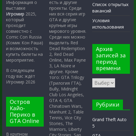
есть и другие
Информация о
Список открытых
проекты. Среди
выставке
вакансий
них вся серия игр
Игромир
2025,
GTA и другие
который
Условия
крупные игры
проходит
использования
мирового уровня.
совместно с
Среди них можно
Comic Con Russia
выделить Red
(Комик Кон Раша)
Архив
Dead Redemption
и возможность
2, Red Dead
купить билеты на
записей за
Online, Max Payne
мероприятие.
период
3, LA Noire и
времени
В следующем
другие. Кроме
году вас ждёт
того: GTA Trilogy
Игромир 2026
(Трилогия ГТА),
Bully, Midnight
Club Los Angeles,
GTA 4, GTA
Остров
Рубрики
Chinatown Wars,
Кайо-
Manhunt 2, Table
Перико в
Tennis, Vice City
Grand Theft Auto
GTA Online
Stories, The
5
Warriors, Liberty
В крупном
City Stories, San
GTA