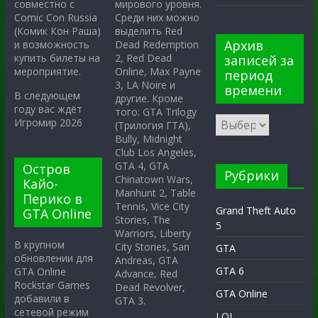
мирового уровня.
совместно с
Среди них можно
Comic Con Russia
выделить Red
(Комик Кон Раша)
Архив
Dead Redemption
и возможность
2, Red Dead
купить билеты на
записей за
Online, Max Payne
мероприятие.
период
3, LA Noire и
времени
В следующем
другие. Кроме
году вас ждёт
того: GTA Trilogy
Игромир 2026
(Трилогия ГТА),
Bully, Midnight
Club Los Angeles,
GTA 4, GTA
Остров
Рубрики
Chinatown Wars,
Кайо-
Manhunt 2, Table
Перико в
Tennis, Vice City
Grand Theft Auto
GTA Online
Stories, The
5
Warriors, Liberty
В крупном
City Stories, San
GTA
обновлении для
Andreas, GTA
GTA 6
GTA Online
Advance, Red
Rockstar Games
Dead Revolver,
GTA Online
добавили в
GTA 3.
сетевой режим
LOL