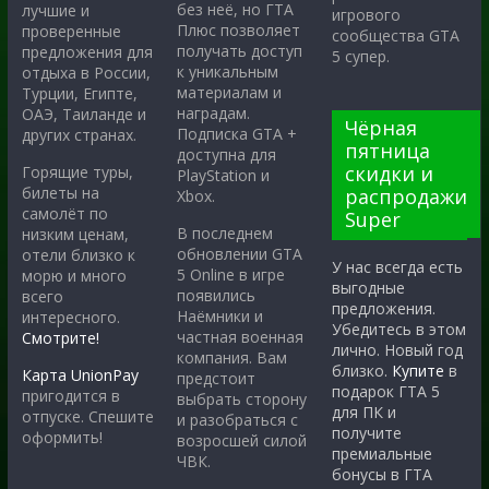
без неё, но ГТА
лучшие и
игрового
Плюс позволяет
проверенные
сообщества GTA
получать доступ
предложения для
5 супер.
к уникальным
отдыха в России,
материалам и
Турции, Египте,
наградам.
ОАЭ, Таиланде и
Чёрная
Подписка GTA +
других странах.
пятница
доступна для
скидки и
Горящие туры,
PlayStation и
билеты на
распродажи
Xbox.
самолёт по
Super
В последнем
низким ценам,
обновлении GTA
отели близко к
У нас всегда есть
5 Online в игре
морю и много
выгодные
появились
всего
предложения.
Наёмники и
интересного.
Убедитесь в этом
частная военная
Смотрите!
лично. Новый год
компания. Вам
близко.
Купите
в
Карта UnionPay
предстоит
подарок ГТА 5
пригодится в
выбрать сторону
для ПК и
отпуске. Спешите
и разобраться с
получите
оформить!
возросшей силой
премиальные
ЧВК.
бонусы в ГТА