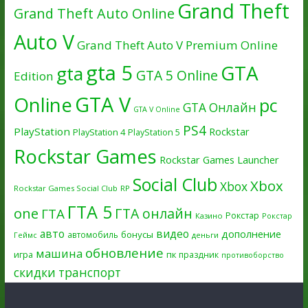
Grand Theft
Grand Theft Auto Online
Auto V
Grand Theft Auto V Premium Online
gta 5
GTA
gta
GTA 5 Online
Edition
GTA V
Online
pc
GTA Онлайн
GTA V Online
PS4
PlayStation
Rockstar
PlayStation 4
PlayStation 5
Rockstar Games
Rockstar Games Launcher
Social Club
Xbox
Xbox
Rockstar Games Social Club
RP
ГТА 5
one
ГТА онлайн
ГТА
Рокстар
Казино
Рокстар
авто
видео
дополнение
бонусы
автомобиль
Геймс
деньги
обновление
машина
игра
пк
праздник
противоборство
скидки
транспорт