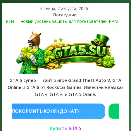
Пятница, 7 августа, 2026
Последние:
PSN — новый уровень защиты для пользователей PPN!
Теперь в каждой подписке
The Kortz Center Heist выйдет в GTA Online уже 14 июля
Регистрация в Rockstar Games Social Club ошибка #1.500.7:
как зарегистрировать аккаунт и войти без проблем в 2026
году
Получайте особые награды в GTA Online по программе
Fine Art Collector
GTA 6 официальная обложка игры и Предзаказ Grand Theft
Auto VI
GTA 5 супер
— сайт о игре
Grand Theft Auto V
,
GTA
Online
и
GTA 6
от
Rockstar Games
. Известные вам как
GTA V, GTA VI и GTA 5 Online.
НЯ (ДОНАТ)
КУПИТЬ GTA 5 ONL
Купить GTA 5