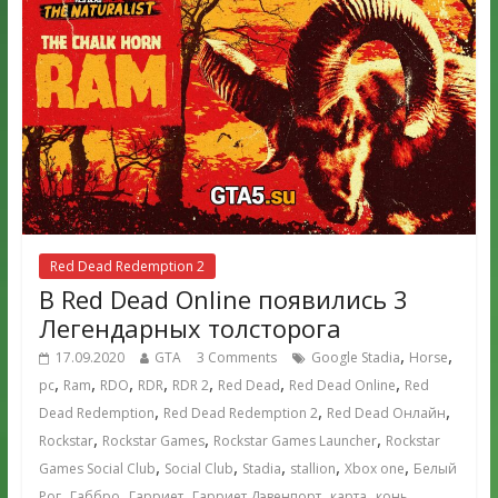
Red Dead Redemption 2
В Red Dead Online появились 3
Легендарных толсторога
,
,
17.09.2020
GTA
3 Comments
Google Stadia
Horse
,
,
,
,
,
,
,
pc
Ram
RDO
RDR
RDR 2
Red Dead
Red Dead Online
Red
,
,
,
Dead Redemption
Red Dead Redemption 2
Red Dead Онлайн
,
,
,
Rockstar
Rockstar Games
Rockstar Games Launcher
Rockstar
,
,
,
,
,
Games Social Club
Social Club
Stadia
stallion
Xbox one
Белый
,
,
,
,
,
,
Рог
Габбро
Гарриет
Гарриет Дэвенпорт
карта
конь