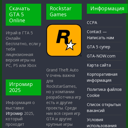
Скачать
Rockstar
Информация
GTA 5
Games
Online
CCPA
Contact —
Играй в ГТА 5
Написать нам
Онлайн
бесплатно, если у
GTA 5 супер
тебя
лицензионная
GTA-NOW.com
версия игры на
Карта сайта
PC, PS или Xbox
Grand Theft Auto
Корпоративная
V очень важна
информация
для
Игромир
RockstarGames,
2025
Политика файлов
но у компании
Cookie
разработчика игр
есть и другие
Информация о
Список открытых
проекты. Среди
выставке
вакансий
них вся серия игр
Игромир
2025,
GTA и другие
который
Условия
крупные игры
проходит
использования