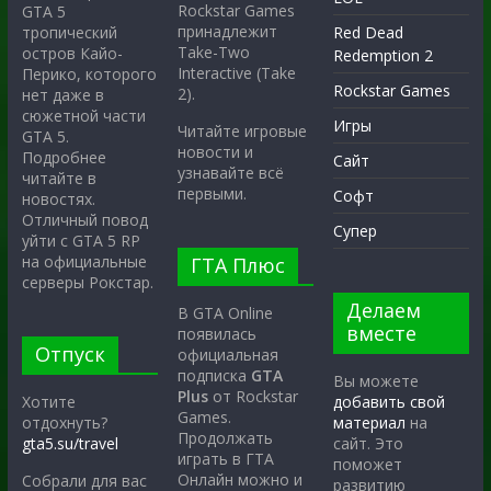
Rockstar Games
GTA 5
принадлежит
тропический
Red Dead
Take-Two
остров Кайо-
Redemption 2
Interactive (Take
Перико, которого
Rockstar Games
2).
нет даже в
сюжетной части
Игры
Читайте игровые
GTA 5.
новости и
Подробнее
Сайт
узнавайте всё
читайте в
первыми.
Софт
новостях.
Отличный повод
Супер
уйти с GTA 5 RP
на официальные
ГТА Плюс
серверы Рокстар.
Делаем
В GTA Online
вместе
появилась
Отпуск
официальная
подписка
GTA
Вы можете
Plus
от Rockstar
Хотите
добавить свой
Games.
отдохнуть?
материал
на
Продолжать
gta5.su/travel
сайт. Это
играть в ГТА
поможет
Онлайн можно и
Собрали для вас
развитию