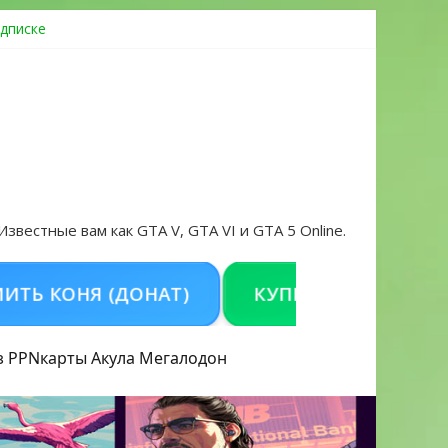
дписке
овать аккаунт и войти без проблем в 2026 году
 Известные вам как GTA V, GTA VI и GTA 5 Online.
ОНЯ (ДОНАТ)
КУПИТЬ GTA 5 ONLINE НА 
з PPN
карты Акула
Мегалодон