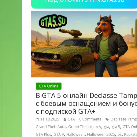
GTA Online
В GTA 5 онлайн Declasse Tam
с боевым оснащением и бону
с подпиской GTA+
11.10.2025
GTA
0 Comments
Declasse Tam
,
,
,
,
Grand Theft Auto
Grand Theft Auto V
gta
gta 5
GTA Onl
,
,
,
,
,
GTA Plus
GTA V
Halloween
Halloween 2025
pc
Rockst