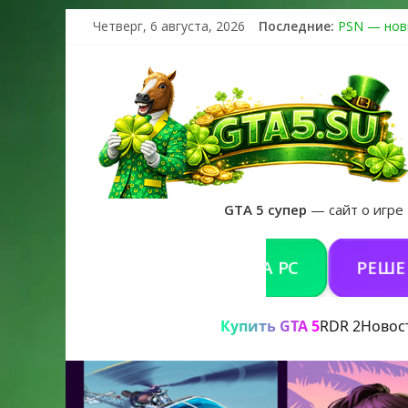
Четверг, 6 августа, 2026
Последние:
PSN — нов
The Kortz 
Регистраци
Получайте 
GTA 6 офиц
GTA 5 супер
— сайт о игре
КУПИТЬ GTA 5 ONLINE НА PC
РЕШЕНИЕ П
Купить GTA 5
RDR 2
Новос