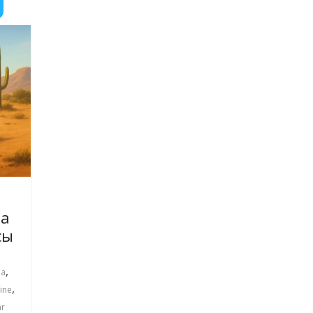
pa
сы
,
pa
,
ine
ar