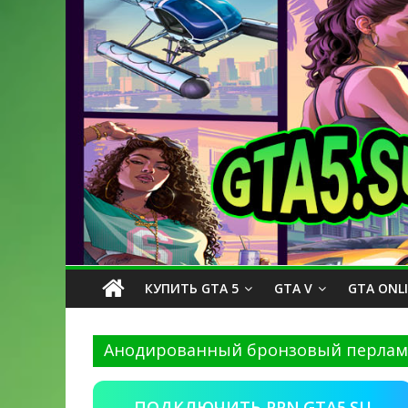
КУПИТЬ GTA 5
GTA V
GTA ONL
Анодированный бронзовый перлам
ПОДКЛЮЧИТЬ PPN.GTA5.SU