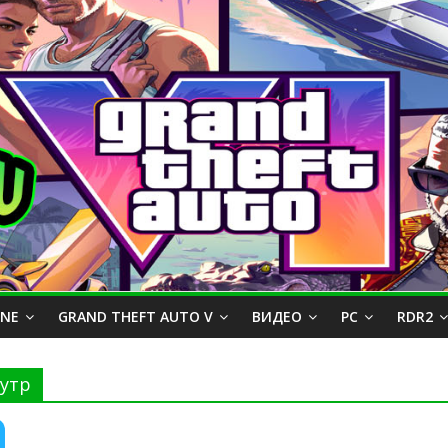
INE
GRAND THEFT AUTO V
ВИДЕО
PC
RDR2
утр