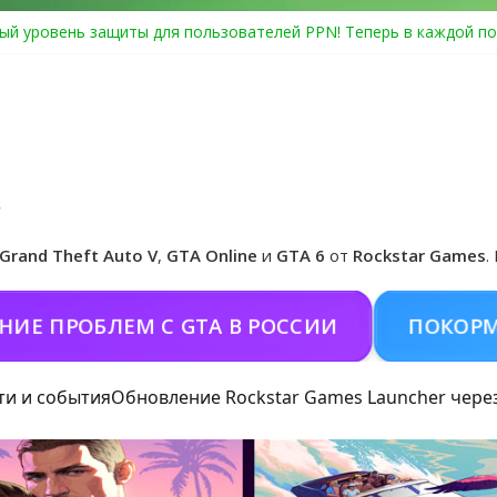
ый уровень защиты для пользователей PPN! Теперь в каждой по
Center Heist выйдет в GTA Online уже 14 июля
я в Rockstar Games Social Club ошибка #1.500.7: как зарегистрир
особые награды в GTA Online по программе Fine Art Collector
иальная обложка игры и Предзаказ Grand Theft Auto VI
Grand Theft Auto V
,
GTA Online
и
GTA 6
от
Rockstar Games
.
РОБЛЕМ С GTA В РОССИИ
ПОКОРМИТЬ К
ти и события
Обновление Rockstar Games Launcher чере