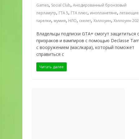
,
,
Games
Social Club
Анодированный бронзовый
,
,
,
,
перламутр
ГТА 5
ГТА плюс
инопланетяне
летающие
,
,
,
,
,
тарелки
мумия
НЛО
скелет
Хэллоуин
Хэллоуин 202
Владельцы подписки GTA+ смогут защититься 
призраков и вампиров с помощью Declasse Ta
с вооружением (маслкара), который поможет
справиться с
Читать далее