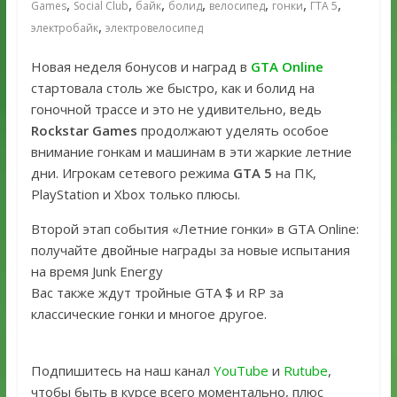
,
,
,
,
,
,
,
Games
Social Club
байк
болид
велосипед
гонки
ГТА 5
,
электробайк
электровелосипед
Новая неделя бонусов и наград в
GTA Online
стартовала столь же быстро, как и болид на
гоночной трассе и это не удивительно, ведь
Rockstar Games
продолжают уделять особое
внимание гонкам и машинам в эти жаркие летние
дни. Игрокам сетевого режима
GTA 5
на ПК,
PlayStation и Xbox только плюсы.
Второй этап события «Летние гонки» в GTA Online:
получайте двойные награды за новые испытания
на время Junk Energy
Вас также ждут тройные GTA $ и RP за
классические гонки и многое другое.
Подпишитесь на наш канал
YouTube
и
Rutube
,
чтобы быть в курсе всего моментально, плюс