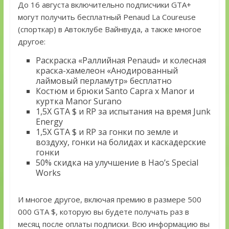
До 16 августа включительно подписчики GTA+
могут получить бесплатный Penaud La Coureuse
(спорткар) в Автоклубе Вайнвуда, а также многое
другое:
Раскраска «Раллийная Penaud» и колесная
краска-хамелеон «Анодированный
лаймовый перламутр» бесплатно
Костюм и брюки Santo Capra x Manor и
куртка Manor Surano
1,5X GTA $ и RP за испытания на время Junk
Energy
1,5Х GTA $ и RP за гонки по земле и
воздуху, гонки на болидах и каскадерские
гонки
50% скидка на улучшение в Hao’s Special
Works
И многое другое, включая премию в размере 500
000 GTA $, которую вы будете получать раз в
месяц после оплаты подписки. Всю информацию вы