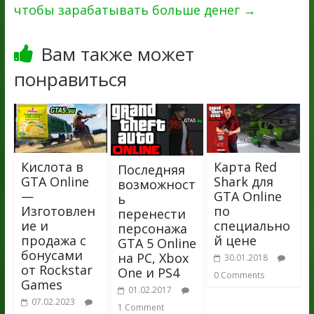
чтобы зарабатывать больше денег
→
Вам также может
понравиться
Кислота в
Карта Red
Последняя
GTA Online
Shark для
возможност
—
GTA Online
ь
Изготовлен
по
перенести
ие и
специально
персонажа
продажа с
й цене
GTA 5 Online
бонусами
на PC, Xbox
30.01.2018
от Rockstar
One и PS4
0 Comments
Games
01.02.2017
07.02.2023
1 Comment