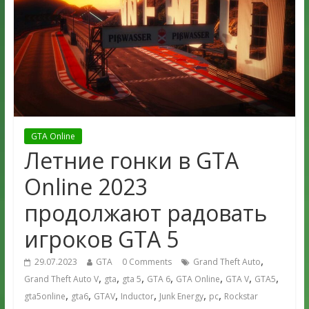
GTA Online
Летние гонки в GTA
Online 2023
продолжают радовать
игроков GTA 5
,
29.07.2023
GTA
0 Comments
Grand Theft Auto
,
,
,
,
,
,
,
Grand Theft Auto V
gta
gta 5
GTA 6
GTA Online
GTA V
GTA5
,
,
,
,
,
,
gta5online
gta6
GTAV
Inductor
Junk Energy
pc
Rockstar