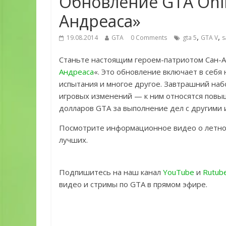
Обновление GTA Onli
Андреаса»
,
,
19.08.2014
GTA
0 Comments
gta 5
GTA V
s
Станьте настоящим героем-патриотом Сан-
Андреаса
«. Это обновление включает в себ
испытания и многое другое. Завтрашний наб
игровых изменений — к ним относятся пов
долларов GTA за выполнение дел с другими 
Посмотрите информационное видео о летной
лучших.
Подпишитесь на наш канал
YouTube
и
Rutub
видео и стримы по GTA в прямом эфире.