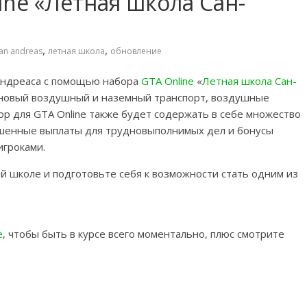
ne «Летная школа Сан-
,
,
an andreas
летная школа
обновление
Андреаса с помощью набора
GTA Online
«
Летная школа Сан-
я новый воздушный и наземный транспорт, воздушные
ор для GTA Online также будет содержать в себе множество
ышенные выплаты для трудновыполнимых дел и бонусы
игроками.
 школе и подготовьте себя к возможности стать одним из
e
, чтобы быть в курсе всего моментально, плюс смотрите