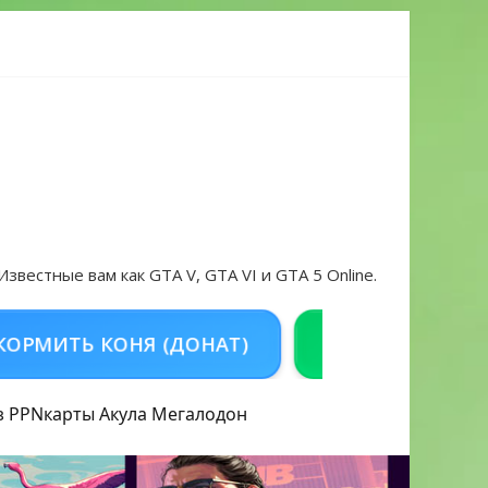
 проблем в 2026 году
 Известные вам как GTA V, GTA VI и GTA 5 Online.
Ь КОНЯ (ДОНАТ)
КУПИТЬ GTA 5 ONLINE
з PPN
карты Акула
Мегалодон