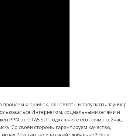
з проблем и ошибок, обновлять и запускать лаунчер
 пользоваться Интернетом, социальными сетями и
жен PPN от GTA5.SU Подключите его прямо сейчас,
ску. Со своей стороны гарантируем качество,
играх Рокстар, но и во всей глобальной сети.