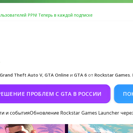
льзователей PPN! Теперь в каждой подписке
Online уже 14 июля
Club ошибка #1.500.7: как зарегистрировать аккаунт и войти без
e по программе Fine Art Collector
едзаказ Grand Theft Auto VI
Grand Theft Auto V
,
GTA Online
и
GTA 6
от
Rockstar Games
.
Е ПРОБЛЕМ С GTA В РОССИИ
ПОКОРМИТ
ти и события
Обновление Rockstar Games Launcher чере