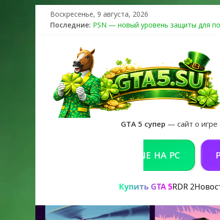
Воскресенье, 9 августа, 2026
Последние:
PSN — новый уровень защиты для по
The Kortz Center Heist выйдет в GTA 
Регистрация в Rockstar Games Social 
Получайте особые награды в GTA Onlin
GTA 6 официальная обложка игры и Пр
GTA 5 супер
— сайт о игре
КУПИТЬ GTA 5 ONLINE НА PC
РЕШЕНИ
Купить GTA 5
RDR 2
Новос