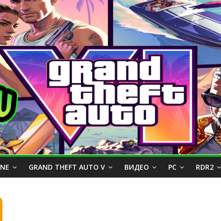
INE
GRAND THEFT AUTO V
ВИДЕО
PC
RDR2