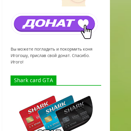
Вы можете погладить и покормить коня
Игогошу, прислав свой донат. Спасибо.
Игого!
Shark card GTA