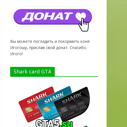
Вы можете погладить и покормить коня
Игогошу, прислав свой донат. Спасибо.
Игого!
Shark card GTA