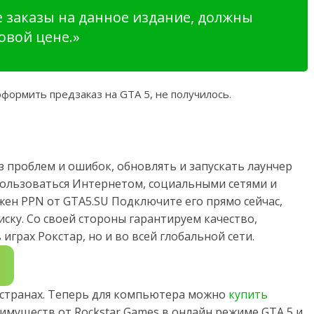
 заказы на данное издание, должны
овой цене.»
оформить предзаказ на GTA 5, не получилось.
з проблем и ошибок, обновлять и запускать лаунчер
 пользоваться Интернетом, социальными сетями и
жен PPN от GTA5.SU Подключите его прямо сейчас,
ску. Со своей стороны гарантируем качество,
играх Рокстар, но и во всей глобальной сети.
х странах. Теперь для компьютера можно
купить
имуществ от Rockstar Games в онлайн режиме GTA 5 и