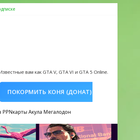
одписке
ровать аккаунт и войти без проблем в 2026 году
 Известные вам как GTA V, GTA VI и GTA 5 Online.
ОРМИТЬ КОНЯ (ДОНАТ)
КУПИТЬ GTA 5 O
з PPN
карты Акула
Мегалодон