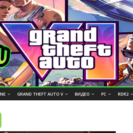
INE
GRAND THEFT AUTO V
ВИДЕО
PC
RDR2