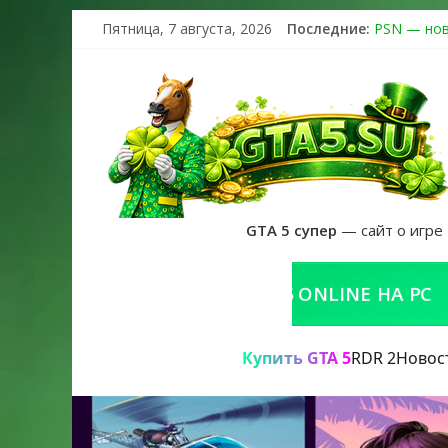
Пятница, 7 августа, 2026
Последние:
PSN — нов
The Kortz 
Регистраци
Получайте 
GTA 6 офиц
GTA 5 супер
— сайт о игре
КУПИТЬ GTA 5 ONLINE НА PC
Р
Купить GTA 5
RDR 2
Новос