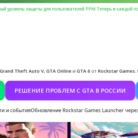
ый уровень защиты для пользователей PPN! Теперь в каждой п
Center Heist выйдет в GTA Online уже 14 июля
я в Rockstar Games Social Club ошибка #1.500.7: как зарегистри
особые награды в GTA Online по программе Fine Art Collector
иальная обложка игры и Предзаказ Grand Theft Auto VI
Grand Theft Auto V
,
GTA Online
и
GTA 6
от
Rockstar Games
.
ЕШЕНИЕ ПРОБЛЕМ С GTA В РОССИИ
ПОК
ти и события
Обновление Rockstar Games Launcher чере