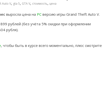
,
,
,
,
t Auto V
gta 5
GTA V
стоимость
цена
рес
выросла цена на
PC
версию игры Grand Theft Auto V.
1899 рублей (без учёта 5% скидки при оформлении
04 рубля).
e
, чтобы быть в курсе всего моментально, плюс смотрите