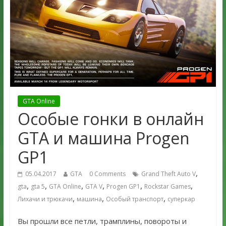
GTA Online
Особые гонки в онлайн
GTA и машина Progen
GP1
,
05.04.2017
GTA
0 Comments
Grand Theft Auto V
,
,
,
,
,
,
gta
gta 5
GTA Online
GTA V
Progen GP1
Rockstar Games
,
,
,
Лихачи и трюкачи
машина
Особый транспорт
суперкар
Вы прошли все петли, трамплины, повороты и