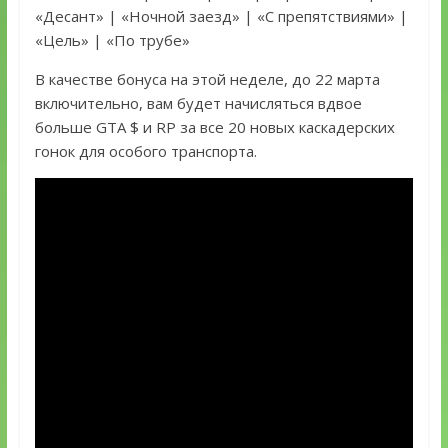
«Десант» | «Ночной заезд» | «С препятствиями» |
«Цель» | «По трубе»
В качестве бонуса на этой неделе, до 22 марта
включительно, вам будет начисляться вдвое
больше GTA $ и RP за все 20 новых каскадерских
гонок для особого транспорта.