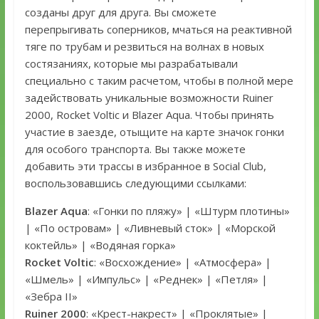
созданы друг для друга. Вы сможете
перепрыгивать соперников, мчаться на реактивной
тяге по трубам и резвиться на волнах в новых
состязаниях, которые мы разрабатывали
специально с таким расчетом, чтобы в полной мере
задействовать уникальные возможности Ruiner
2000, Rocket Voltic и Blazer Aqua. Чтобы принять
участие в заезде, отыщите на карте значок гонки
для особого транспорта. Вы также можете
добавить эти трассы в избранное в Social Club,
воспользовавшись следующими ссылками:
Blazer Aqua
: «Гонки по пляжу» | «Штурм плотины»
| «По островам» | «Ливневый сток» | «Морской
коктейль» | «Водяная горка»
Rocket Voltic
: «Восхождение» | «Атмосфера» |
«Шмель» | «Импульс» | «Реднек» | «Петля» |
«Зебра II»
Ruiner 2000
: «Крест-накрест» | «Проклятые» |