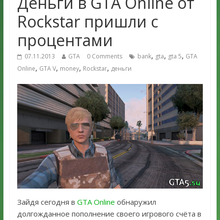
Деньги в GTA Online от
Rockstar пришли с
процентами
,
,
,
07.11.2013
GTA
0 Comments
bank
gta
gta 5
GTA
,
,
,
,
Online
GTA V
money
Rockstar
деньги
Зайдя сегодня в
GTA Online
обнаружил
долгожданное пополнение своего игрового счёта в