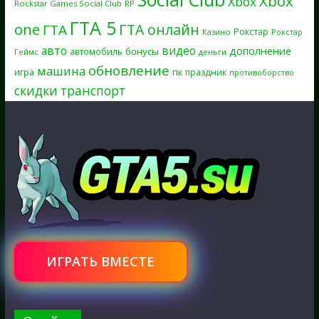
Xbox
Xbox
Rockstar Games Social Club
RP
ГТА 5
one
ГТА онлайн
ГТА
Рокстар
Казино
Рокстар
авто
видео
дополнение
бонусы
автомобиль
Геймс
деньги
обновление
машина
игра
пк
праздник
противоборство
скидки
транспорт
ИГРАТЬ ВМЕСТЕ