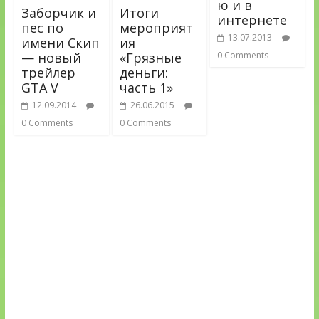
ю и в
Заборчик и
Итоги
интернете
пес по
мероприят
13.07.2013
имени Скип
ия
— новый
«Грязные
0 Comments
трейлер
деньги:
GTA V
часть 1»
12.09.2014
26.06.2015
0 Comments
0 Comments