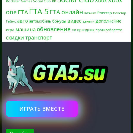
Xbox
Xbox
Rockstar Games Social Club
RP
ГТА 5
one
ГТА онлайн
ГТА
Рокстар
Казино
Рокстар
авто
видео
дополнение
бонусы
автомобиль
Геймс
деньги
обновление
машина
игра
пк
праздник
противоборство
скидки
транспорт
ИГРАТЬ ВМЕСТЕ