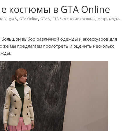
е костюмы в GTA Online
,
,
,
,
,
,
,
,
to V
gta 5
GTA Online
GTA V
ГТА 5
женские костюмы
мода
моды
 большой выбор различной одежды и аксессуаров для
ас же мы предлагаем посмотреть и оценить несколько
ежды.