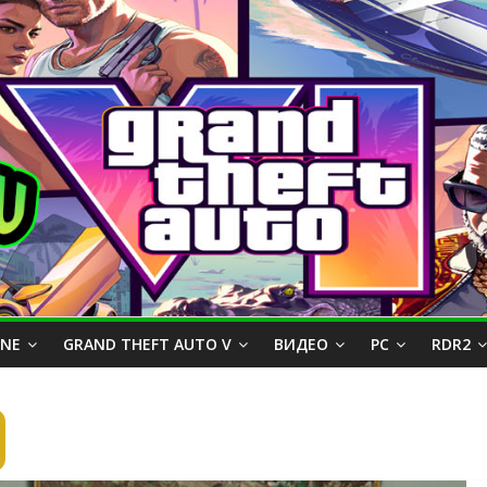
INE
GRAND THEFT AUTO V
ВИДЕО
PC
RDR2