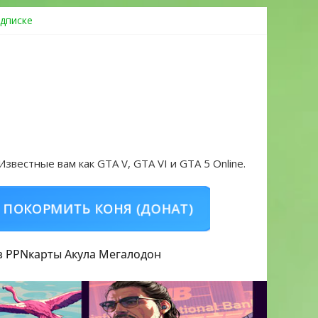
дписке
овать аккаунт и войти без проблем в 2026 году
 Известные вам как GTA V, GTA VI и GTA 5 Online.
ТЬ КОНЯ (ДОНАТ)
КУПИТЬ GTA 5 ONLIN
з PPN
карты Акула
Мегалодон