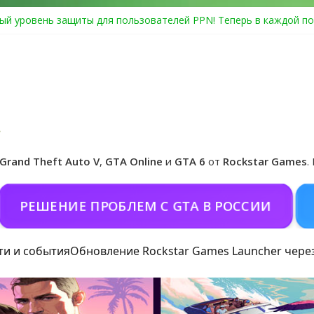
ый уровень защиты для пользователей PPN! Теперь в каждой по
Center Heist выйдет в GTA Online уже 14 июля
я в Rockstar Games Social Club ошибка #1.500.7: как зарегистрир
особые награды в GTA Online по программе Fine Art Collector
иальная обложка игры и Предзаказ Grand Theft Auto VI
Grand Theft Auto V
,
GTA Online
и
GTA 6
от
Rockstar Games
.
ИЕ ПРОБЛЕМ С GTA В РОССИИ
ПОКОРМИ
ти и события
Обновление Rockstar Games Launcher чере