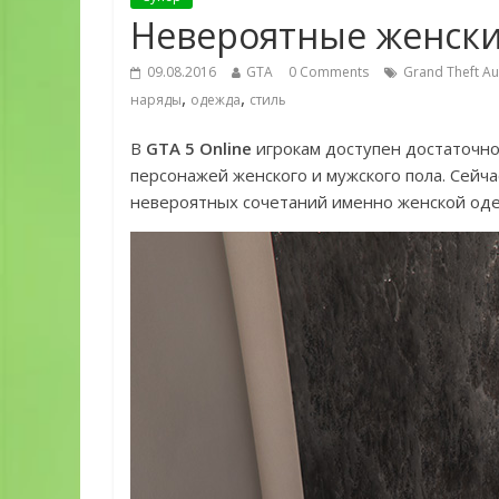
Невероятные женски
09.08.2016
GTA
0 Comments
Grand Theft Au
,
,
наряды
одежда
стиль
В
GTA 5 Online
игрокам доступен достаточно
персонажей женского и мужского пола. Сейч
невероятных сочетаний именно женской од