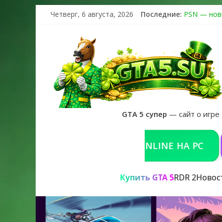
Четверг, 6 августа, 2026
Последние:
PSN — нов
The Kortz 
Регистраци
Получайте 
GTA 6 офиц
GTA 5 супер
— сайт о игре
КУПИТЬ GTA 5 ONLINE НА PC
РЕШЕН
Купить GTA 5
RDR 2
Новос