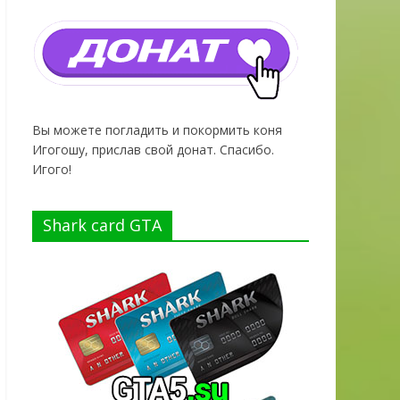
Вы можете погладить и покормить коня
Игогошу, прислав свой донат. Спасибо.
Игого!
Shark card GTA