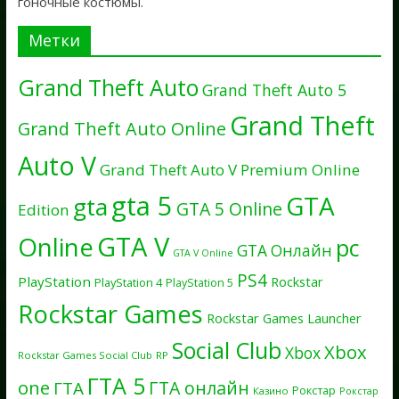
гоночные костюмы.
Метки
Grand Theft Auto
Grand Theft Auto 5
Grand Theft
Grand Theft Auto Online
Auto V
Grand Theft Auto V Premium Online
gta 5
GTA
gta
GTA 5 Online
Edition
GTA V
Online
pc
GTA Онлайн
GTA V Online
PS4
PlayStation
Rockstar
PlayStation 4
PlayStation 5
Rockstar Games
Rockstar Games Launcher
Social Club
Xbox
Xbox
Rockstar Games Social Club
RP
ГТА 5
one
ГТА онлайн
ГТА
Рокстар
Казино
Рокстар