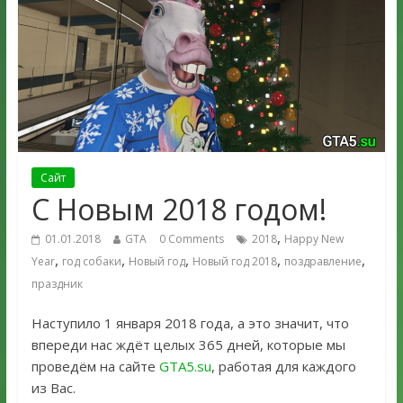
Сайт
С Новым 2018 годом!
,
01.01.2018
GTA
0 Comments
2018
Happy New
,
,
,
,
,
Year
год собаки
Новый год
Новый год 2018
поздравление
праздник
Наступило 1 января 2018 года, а это значит, что
впереди нас ждёт целых 365 дней, которые мы
проведём на сайте
GTA5.su
, работая для каждого
из Вас.