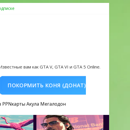
одписке
ровать аккаунт и войти без проблем в 2026 году
 Известные вам как GTA V, GTA VI и GTA 5 Online.
ОРМИТЬ КОНЯ (ДОНАТ)
КУПИТЬ GTA 5 O
з PPN
карты Акула
Мегалодон