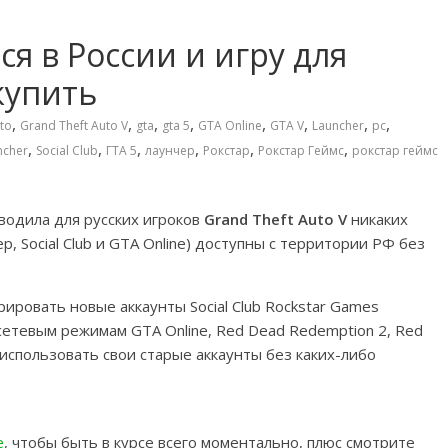
ся в России и игру для
купить
,
,
,
,
,
,
,
,
to
Grand Theft Auto V
gta
gta 5
GTA Online
GTA V
Launcher
pc
,
,
,
,
,
,
ncher
Social Club
ГТА 5
лаунчер
Рокстар
Рокстар Геймс
рокстар геймс
вводила для русских игроков
Grand Theft Auto V
никаких
, Social Club и GTA Online) доступны с территории РФ без
ровать новые аккаунты Social Club Rockstar Games
сетевым режимам GTA Online, Red Dead Redemption 2, Red
 использовать свои старые аккаунты без каких-либо
e
, чтобы быть в курсе всего моментально, плюс смотрите