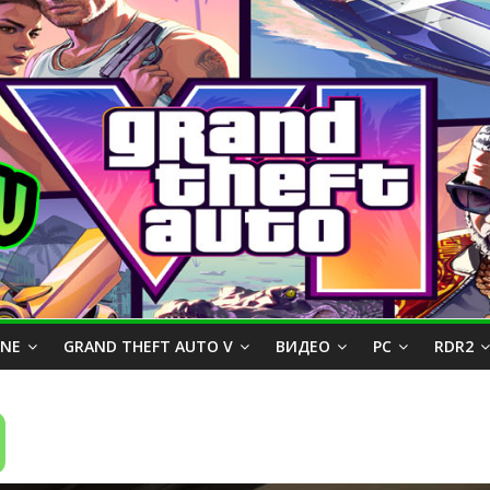
INE
GRAND THEFT AUTO V
ВИДЕО
PC
RDR2