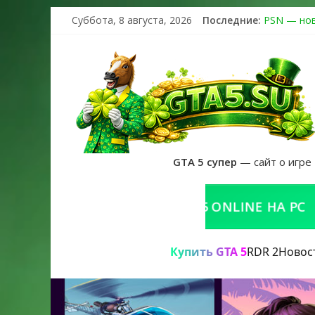
Суббота, 8 августа, 2026
Последние:
PSN — нов
The Kortz 
Регистраци
Получайте 
GTA 6 офи
GTA 5 супер
— сайт о игре
КУПИТЬ GTA 5 ONLINE НА PC
Р
Купить GTA 5
RDR 2
Новос