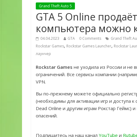
Grand Theft Auto 5
GTA 5 Online продаёт
компьютера можно 
04.04.2023
GTA
0 Comments
Grand Theft Au
,
,
Rockstar Games
Rockstar Games Launcher
Rockstar Lau
лаунчер
Rockstar Games
не уходила из России и не 
ограничений. Все сервисы компании (например
VPN.
Вы по-прежнему можете официально регистри
(необходимы для активации игр и доступа к 
Dead Online и другим играм Рокстар Геймс) и
опасений.
Подпишитесь на наш канал
YouTube
и
Rutub