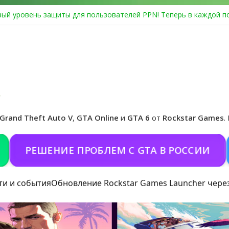
ый уровень защиты для пользователей PPN! Теперь в каждой п
Center Heist выйдет в GTA Online уже 14 июля
я в Rockstar Games Social Club ошибка #1.500.7: как зарегистри
особые награды в GTA Online по программе Fine Art Collector
циальная обложка игры и Предзаказ Grand Theft Auto VI
Grand Theft Auto V
,
GTA Online
и
GTA 6
от
Rockstar Games
.
ЕШЕНИЕ ПРОБЛЕМ С GTA В РОССИИ
ПОК
ти и события
Обновление Rockstar Games Launcher чере