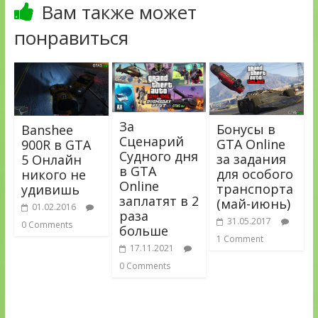
Вам также может
понравиться
За
Бонусы в
Banshee
Сценарий
GTA Online
900R в GTA
Судного дня
за задания
5 Онлайн
в GTA
для особого
никого не
Online
транспорта
удивишь
заплатят в 2
(май-июнь)
01.02.2016
раза
31.05.2017
0 Comments
больше
1 Comment
17.11.2021
0 Comments