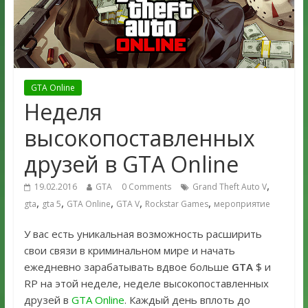
GTA Online
Неделя
высокопоставленных
друзей в GTA Online
,
19.02.2016
GTA
0 Comments
Grand Theft Auto V
,
,
,
,
,
gta
gta 5
GTA Online
GTA V
Rockstar Games
мероприятие
У вас есть уникальная возможность расширить
свои связи в криминальном мире и начать
ежедневно зарабатывать вдвое больше
GTA
$ и
RP на этой неделе, неделе высокопоставленных
друзей в
GTA Online
. Каждый день вплоть до