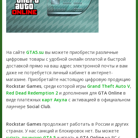
На сайте
GTA5.su
вы можете приобрести различные
цифровые товары с удобной онлайн оплатой и быстрой
доставкой прямо на ваш адрес электронной почты и вам
даже не потребуется личный кабинет в интернет-
магазине. Приобретайте настоящую цифровую продукцию
Rockstar Games
, среди которой игры
Grand Theft Auto V
,
Red Dead Redemption 2
и дополнения для
GTA Online
в
виде платёжных
карт Акула
с активацией в официальном
лаунчере
Social Club
.
Rockstar Games
продолжает работать в России и других
странах. У нас санкций и блокировок нет. Вы можете
купить лицензию
GTA 5
и играть в
GTA Online
на PC с