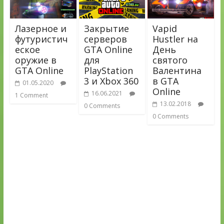
Лазерное и
Закрытие
Vapid
футуристич
серверов
Hustler на
еское
GTA Online
День
оружие в
для
святого
GTA Online
PlayStation
Валентина
3 и Xbox 360
в GTA
01.05.2020
Online
16.06.2021
1 Comment
13.02.2018
0 Comments
0 Comments