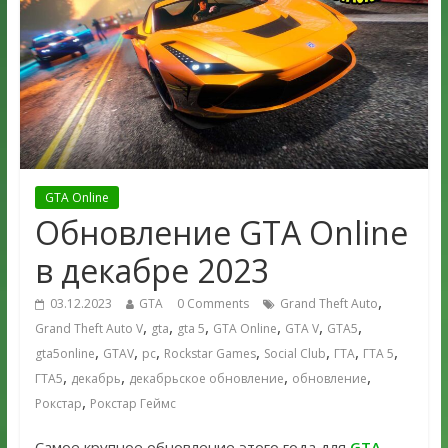
GTA Online
Обновление GTA Online
в декабре 2023
,
03.12.2023
GTA
0 Comments
Grand Theft Auto
,
,
,
,
,
,
Grand Theft Auto V
gta
gta 5
GTA Online
GTA V
GTA5
,
,
,
,
,
,
,
gta5online
GTAV
pc
Rockstar Games
Social Club
ГТА
ГТА 5
,
,
,
,
ГТА5
декабрь
декабрьское обновление
обновление
,
Рокстар
Рокстар Геймс
Самое крупное обновление этого года для
GTA