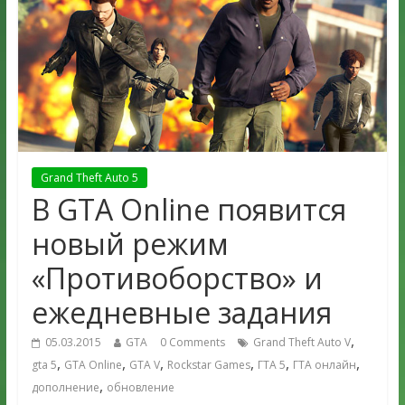
Grand Theft Auto 5
В GTA Online появится
новый режим
«Противоборство» и
ежедневные задания
,
05.03.2015
GTA
0 Comments
Grand Theft Auto V
,
,
,
,
,
,
gta 5
GTA Online
GTA V
Rockstar Games
ГТА 5
ГТА онлайн
,
дополнение
обновление