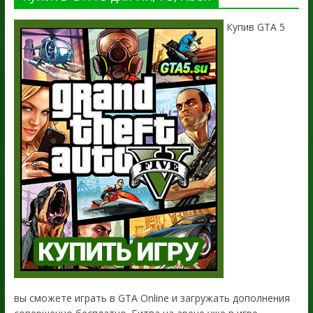
Купив GTA 5
вы сможете играть в GTA Online и загружать дополнения