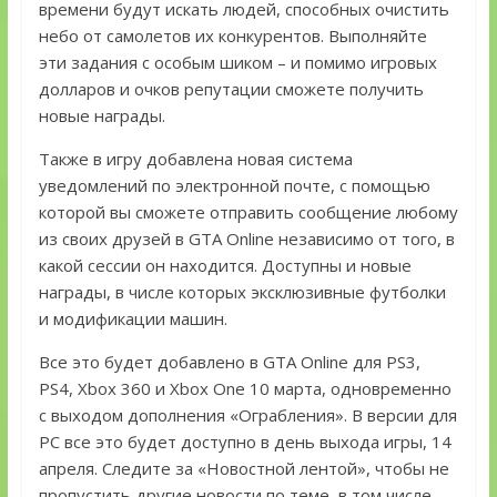
времени будут искать людей, способных очистить
небо от самолетов их конкурентов. Выполняйте
эти задания с особым шиком – и помимо игровых
долларов и очков репутации сможете получить
новые награды.
Также в игру добавлена новая система
уведомлений по электронной почте, с помощью
которой вы сможете отправить сообщение любому
из своих друзей в GTA Online независимо от того, в
какой сессии он находится. Доступны и новые
награды, в числе которых эксклюзивные футболки
и модификации машин.
Все это будет добавлено в GTA Online для PS3,
PS4, Xbox 360 и Xbox One 10 марта, одновременно
с выходом дополнения «Ограбления». В версии для
PC все это будет доступно в день выхода игры, 14
апреля. Следите за «Новостной лентой», чтобы не
пропустить другие новости по теме, в том числе