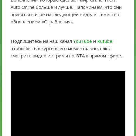
Auto Online больше и лучше. Напоминаем, что они
появятся в игре на следующей неделе – вместе с
обновлением «Ограбления».
Подпишитесь на наш канал
YouTube
и
Rutube
,
чтобы быть в курсе всего моментально, плюс
смотрите видео и стримы по GTA в прямом эфире.