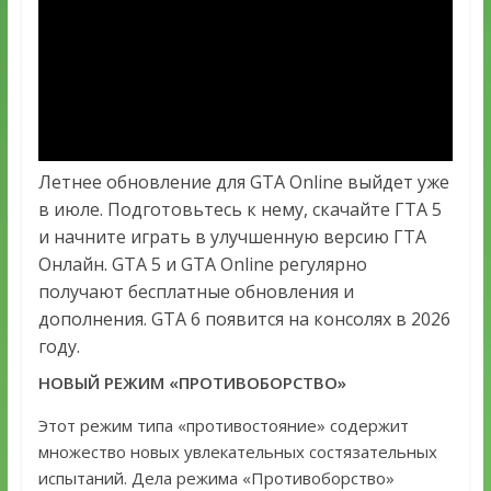
Летнее обновление для GTA Online выйдет уже
в июле. Подготовьтесь к нему, скачайте ГТА 5
и начните играть в улучшенную версию ГТА
Онлайн. GTA 5 и GTA Online регулярно
получают бесплатные обновления и
дополнения. GTA 6 появится на консолях в 2026
году.
НОВЫЙ РЕЖИМ «ПРОТИВОБОРСТВО»
Этот режим типа «противостояние» содержит
множество новых увлекательных состязательных
испытаний. Дела режима «Противоборство»