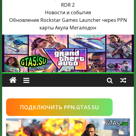
RDR 2
Новости и события
Обновление Rockstar Games Launcher через PPN
карты Акула
Мегалодон
ПОДКЛЮЧИТЬ PPN.GTA5.SU