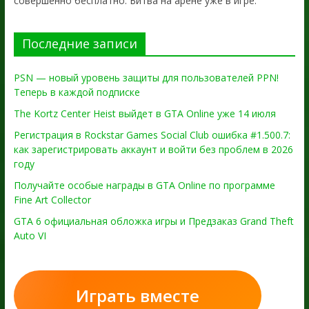
совершенно бесплатно. Битва на арене уже в игре.
Последние записи
PSN — новый уровень защиты для пользователей PPN!
Теперь в каждой подписке
The Kortz Center Heist выйдет в GTA Online уже 14 июля
Регистрация в Rockstar Games Social Club ошибка #1.500.7:
как зарегистрировать аккаунт и войти без проблем в 2026
году
Получайте особые награды в GTA Online по программе
Fine Art Collector
GTA 6 официальная обложка игры и Предзаказ Grand Theft
Auto VI
Играть вместе