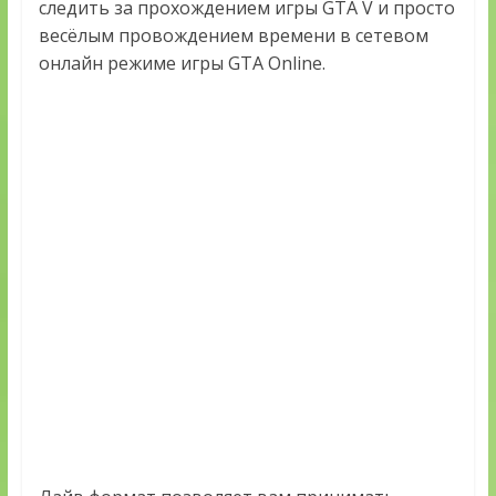
следить за прохождением игры GTA V и просто
весёлым провождением времени в сетевом
онлайн режиме игры GTA Online.