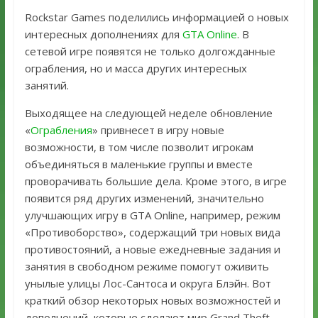
Rockstar Games поделились информацией о новых
интересных дополнениях для
GTA Online
. В
сетевой игре появятся не только долгожданные
ограбления, но и масса других интересных
занятий.
Выходящее на следующей неделе обновление
«
Ограбления
» привнесет в игру новые
возможности, в том числе позволит игрокам
объединяться в маленькие группы и вместе
проворачивать большие дела. Кроме этого, в игре
появится ряд других изменений, значительно
улучшающих игру в GTA Online, например, режим
«Противоборство», содержащий три новых вида
противостояний, а новые ежедневные задания и
занятия в свободном режиме помогут оживить
унылые улицы Лос-Сантоса и округа Блэйн. Вот
краткий обзор некоторых новых возможностей и
дополнений, которые сделают мир Grand Theft