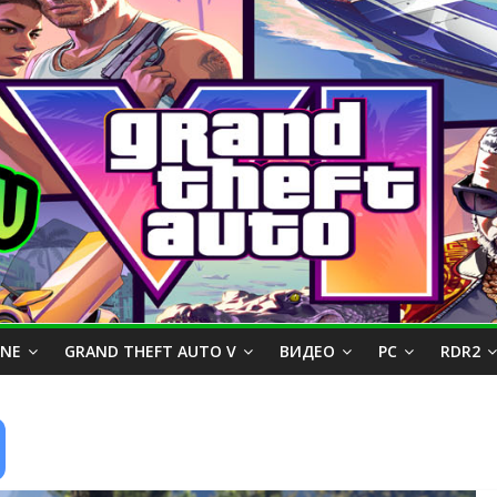
INE
GRAND THEFT AUTO V
ВИДЕО
PC
RDR2