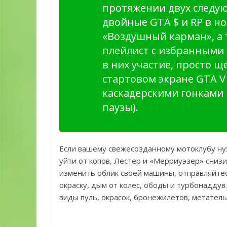
протяжении двух следую
двойные GTA $ и RP в 
«Воздушный карман», а 
плейлист с избранными
в них участие, просто 
стартовом экране GTA V
каскадерскими гонками 
паузы).
Если вашему свежесозданному мотоклубу ну
уйти от копов, Лестер и «Мерриуэзер» снизил
изменить облик своей машины, отправляйтесь
окраску, дым от колес, ободы и турбонадду
виды пуль, окрасок, бронежилетов, метател