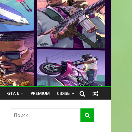
GTA 6
PREMIUM
СВЯЗЬ