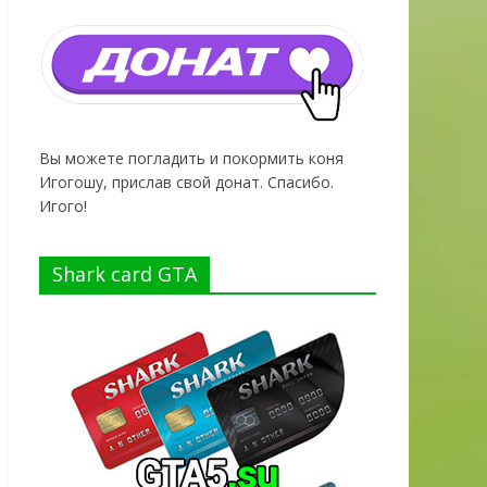
Вы можете погладить и покормить коня
Игогошу, прислав свой донат. Спасибо.
Игого!
Shark card GTA