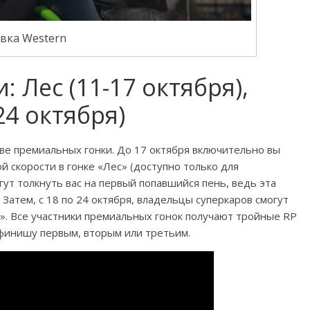
вка Western
 Лес (11-17 октября),
24 октября)
ве премиальных гонки. До 17 октября включительно вы
 скорости в гонке «Лес» (доступно только для
гут толкнуть вас на первый попавшийся пень, ведь эта
 Затем, с 18 по 24 октября, владельцы суперкаров смогут
». Все участники премиальных гонок получают тройные RP
 финишу первым, вторым или третьим.