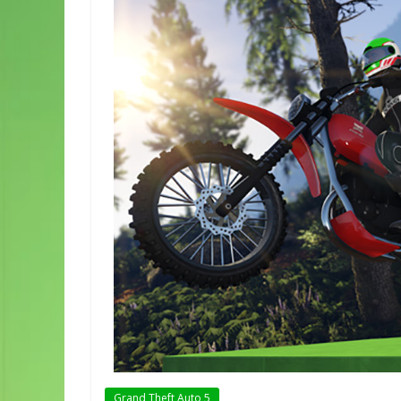
Grand Theft Auto 5