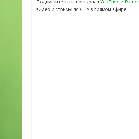
Подпишитесь на наш канал
YouTube
и
Rutub
видео и стримы по GTA в прямом эфире.