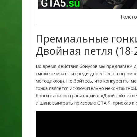
Толсто
Премиальные гонки:
Двойная петля (18-
Во время действия бонусов мы предлагаем д
сможете мчаться среди деревьев на огромной
мотоциклов). Не бойтесь, что конкуренты мо
гонка является исключительно неконтактной.
бросить вызов гравитации в «Двойной петле
и шанс выиграть призовые GTA $, приехав к