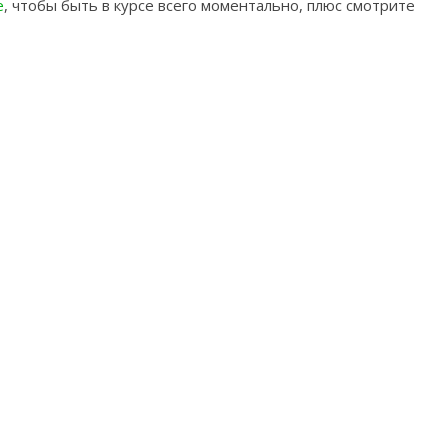
e
, чтобы быть в курсе всего моментально, плюс смотрите