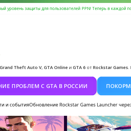
ый уровень защиты для пользователей PPN! Теперь в каждой п
Center Heist выйдет в GTA Online уже 14 июля
я в Rockstar Games Social Club ошибка #1.500.7: как зарегистри
особые награды в GTA Online по программе Fine Art Collector
циальная обложка игры и Предзаказ Grand Theft Auto VI
Grand Theft Auto V
,
GTA Online
и
GTA 6
от
Rockstar Games
.
БЛЕМ С GTA В РОССИИ
ПОКОРМИТЬ КОН
ти и события
Обновление Rockstar Games Launcher чере