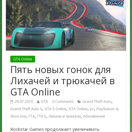
GTA Online
Пять новых гонок для
Лихачей и трюкачей в
GTA Online
,
28.07.2016
GTA
0 Comments
Grand Theft Auto
,
,
,
,
,
Grand Theft Auto V
GTA 5 Online
GTA Online
pc
PlayStation 4
,
,
,
,
Xbox one
ГТА
ГТА 5
Лихачи и трюкачи
обновление
Rockstar Games продолжает увеличивать