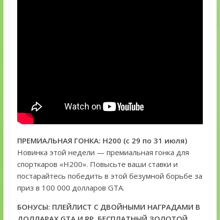
ПРЕМИАЛЬНАЯ ГОНКА: H200 (с 29 по 31 июля)
Новинка этой недели — премиальная гонка для
спорткаров «H200». Повысьте ваши ставки и
постарайтесь победить в этой безумной борьбе за
приз в 100 000 долларов GTA.
БОНУСЫ: ПЛЕЙЛИСТ С ДВОЙНЫМИ НАГРАДАМИ В
ДОЛЛАРАХ GTA И RP, БЕСПЛАТНЫЙ ЗОЛОТОЙ