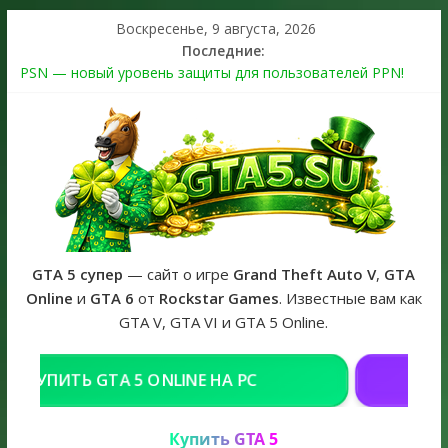
Воскресенье, 9 августа, 2026
Последние:
PSN — новый уровень защиты для пользователей PPN!
Теперь в каждой подписке
The Kortz Center Heist выйдет в GTA Online уже 14 июля
Регистрация в Rockstar Games Social Club ошибка #1.500.7:
как зарегистрировать аккаунт и войти без проблем в 2026
году
Получайте особые награды в GTA Online по программе
Fine Art Collector
GTA 6 официальная обложка игры и Предзаказ Grand Theft
Auto VI
GTA 5 супер
— сайт о игре
Grand Theft Auto V
,
GTA
Online
и
GTA 6
от
Rockstar Games
. Известные вам как
GTA V, GTA VI и GTA 5 Online.
КУПИТЬ GTA 5 ONLINE НА PC
Купить GTA 5