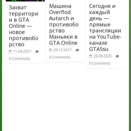
Машина
Сегодня и
Захват
Overflod
каждый
территори
Autarch и
день —
и в GTA
противобо
прямые
Online —
рство
трансляции
новое
Маньяки в
на YouTube-
противобо
GTA Online
канале
рство
GTA5su
26.12.2017
11.04.2017
29.09.2025
0 Comments
0 Comments
0 Comments