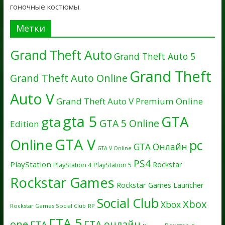
гоночные костюмы.
Метки
Grand Theft Auto
Grand Theft Auto 5
Grand Theft
Grand Theft Auto Online
Auto V
Grand Theft Auto V Premium Online
gta 5
GTA
gta
GTA 5 Online
Edition
GTA V
Online
pc
GTA Онлайн
GTA V Online
PS4
PlayStation
Rockstar
PlayStation 4
PlayStation 5
Rockstar Games
Rockstar Games Launcher
Social Club
Xbox
Xbox
Rockstar Games Social Club
RP
ГТА 5
one
ГТА онлайн
ГТА