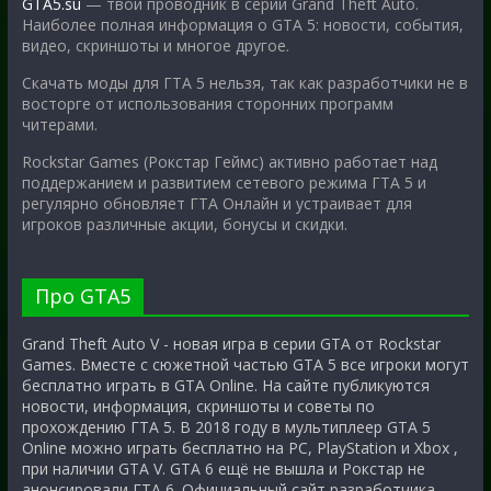
GTA5.su
— твой проводник в серии Grand Theft Auto.
Наиболее полная информация о GTA 5: новости, события,
видео, скриншоты и многое другое.
Скачать моды для ГТА 5 нельзя, так как разработчики не в
восторге от использования сторонних программ
читерами.
Rockstar Games (Рокстар Геймс) активно работает над
поддержанием и развитием сетевого режима ГТА 5 и
регулярно обновляет ГТА Онлайн и устраивает для
игроков различные акции, бонусы и скидки.
Про GTA5
Grand Theft Auto V - новая игра в серии GTA от Rockstar
Games. Вместе с сюжетной частью GTA 5 все игроки могут
бесплатно играть в GTA Online. На сайте публикуются
новости, информация, скриншоты и советы по
прохождению ГТА 5. В 2018 году в мультиплеер GTA 5
Online можно играть бесплатно на PC, PlayStation и Xbox ,
при наличии GTA V. GTA 6 ещё не вышла и Рокстар не
анонсировали ГТА 6. Официальный сайт разработчика