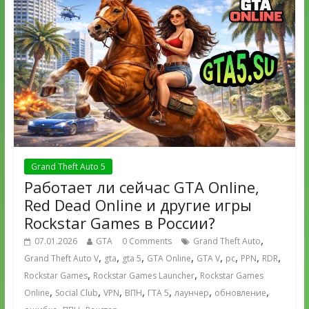
Grand Theft Auto 5
Работает ли сейчас GTA Online,
Red Dead Online и другие игры
Rockstar Games в России?
,
07.01.2026
GTA
0 Comments
Grand Theft Auto
,
,
,
,
,
,
,
,
Grand Theft Auto V
gta
gta 5
GTA Online
GTA V
pc
PPN
RDR
,
,
Rockstar Games
Rockstar Games Launcher
Rockstar Games
,
,
,
,
,
,
,
Online
Social Club
VPN
ВПН
ГТА 5
лаунчер
обновление
,
,