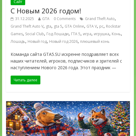
Сайт
С Новым 2026 годом!
,
31.12.2025
GTA
0 Comments
Grand Theft Auto
,
,
,
,
,
,
Grand Theft Auto V
gta
gta 5
GTA Online
GTA V
pc
Rockstar
,
,
,
,
,
,
,
Games
Social Club
Год Лошади
ГТА 5
игра
игрушка
Конь
,
,
,
Лошадь
Новый год
Новый год 2026
плюшевый конь
Команда сайта GTA5.SU искренне поздравляет всех
наших читателей, игроков, подписчиков и зрителей с
наступлением Нового 2026 года. Этот праздник —
Читать далее