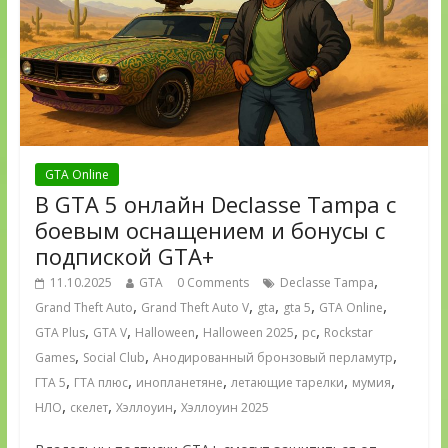
GTA Online
В GTA 5 онлайн Declasse Tampa с
боевым оснащением и бонусы с
подпиской GTA+
,
11.10.2025
GTA
0 Comments
Declasse Tampa
,
,
,
,
,
Grand Theft Auto
Grand Theft Auto V
gta
gta 5
GTA Online
,
,
,
,
,
GTA Plus
GTA V
Halloween
Halloween 2025
pc
Rockstar
,
,
,
Games
Social Club
Анодированный бронзовый перламутр
,
,
,
,
,
ГТА 5
ГТА плюс
инопланетяне
летающие тарелки
мумия
,
,
,
НЛО
скелет
Хэллоуин
Хэллоуин 2025