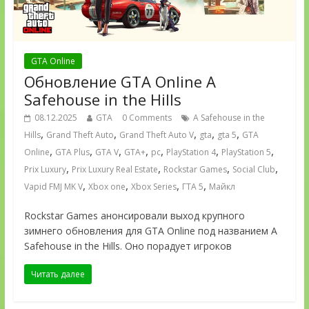
GTA Online
Обновление GTA Online A
Safehouse in the Hills
08.12.2025
GTA
0 Comments
A Safehouse in the
,
,
,
,
,
Hills
Grand Theft Auto
Grand Theft Auto V
gta
gta 5
GTA
,
,
,
,
,
,
,
Online
GTA Plus
GTA V
GTA+
pc
PlayStation 4
PlayStation 5
,
,
,
,
Prix Luxury
Prix Luxury Real Estate
Rockstar Games
Social Club
,
,
,
,
Vapid FMJ MK V
Xbox one
Xbox Series
ГТА 5
Майкл
Rockstar Games анонсировали выход крупного
зимнего обновления для GTA Online под названием A
Safehouse in the Hills. Оно порадует игроков
Читать далее