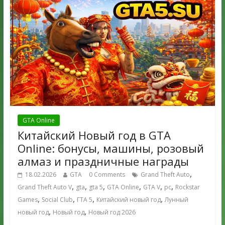
GTA Online
Китайский Новый год в GTA
Online: бонусы, машины, розовый
алмаз и праздничные награды
,
18.02.2026
GTA
0 Comments
Grand Theft Auto
,
,
,
,
,
,
Grand Theft Auto V
gta
gta 5
GTA Online
GTA V
pc
Rockstar
,
,
,
,
Games
Social Club
ГТА 5
Китайский новый год
Лунный
,
,
новый год
Новый год
Новый год 2026