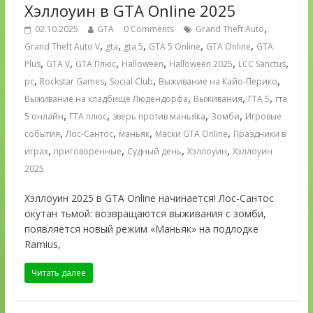
Хэллоуин в GTA Online 2025
,
02.10.2025
GTA
0 Comments
Grand Theft Auto
,
,
,
,
,
Grand Theft Auto V
gta
gta 5
GTA 5 Online
GTA Online
GTA
,
,
,
,
,
,
Plus
GTA V
GTA Плюс
Halloween
Halloween 2025
LCC Sanctus
,
,
,
,
pc
Rockstar Games
Social Club
Выживание на Кайо-Перико
,
,
,
Выживание на кладбище Людендорфа
Выживания
ГТА 5
гта
,
,
,
,
5 онлайн
ГТА плюс
зверь против маньяка
Зомби
Игровые
,
,
,
,
события
Лос-Сантос
маньяк
Маски GTA Online
Праздники в
,
,
,
,
играх
приговоренные
Судный день
Хэллоуин
Хэллоуин
2025
Хэллоуин 2025 в GTA Online начинается! Лос-Сантос
окутан тьмой: возвращаются выживания с зомби,
появляется новый режим «Маньяк» на подлодке
Ramius,
Читать далее