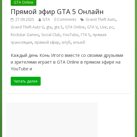
GTA Online
Прямой эфир GTA 5 Онлайн
,
27.09.2025
GTA
0 Comments
Grand Theft Auto
,
,
,
,
,
,
,
Grand Theft Auto V
gta
gta 5
GTA Online
GTA V
Live
pc
,
,
,
,
Rockstar Games
Social Club
YouTube
ГТА 5
прямая
,
,
,
трансляция
прямой эфир
ютуб
ютьюб
Каждый день Конь Игого вместе со своими друзьями
и зрителями играет в GTA Online в прямом эфире на
YouTube и
Читать далее