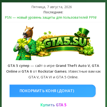
Пятница, 7 августа, 2026
Последние:
PSN — новый уровень защиты для пользователей PPN!
Теперь в каждой подписке
The Kortz Center Heist выйдет в GTA Online уже 14 июля
Регистрация в Rockstar Games Social Club ошибка #1.500.7:
как зарегистрировать аккаунт и войти без проблем в 2026
году
Получайте особые награды в GTA Online по программе
Fine Art Collector
GTA 6 официальная обложка игры и Предзаказ Grand Theft
Auto VI
GTA 5 супер
— сайт о игре
Grand Theft Auto V
,
GTA
Online
и
GTA 6
от
Rockstar Games
. Известные вам как
GTA V, GTA VI и GTA 5 Online.
НЯ (ДОНАТ)
КУПИТЬ GTA 5 ONLI
Купить GTA 5