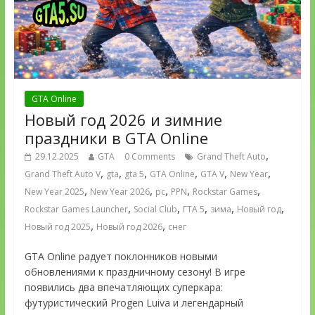
GTA Online
Новый год 2026 и зимние
праздники в GTA Online
,
29.12.2025
GTA
0 Comments
Grand Theft Auto
,
,
,
,
,
,
Grand Theft Auto V
gta
gta 5
GTA Online
GTA V
New Year
,
,
,
,
,
New Year 2025
New Year 2026
pc
PPN
Rockstar Games
,
,
,
,
,
Rockstar Games Launcher
Social Club
ГТА 5
зима
Новый год
,
,
Новый год 2025
Новый год 2026
снег
GTA Online радует поклонников новыми
обновлениями к праздничному сезону! В игре
появились два впечатляющих суперкара:
футуристический Progen Luiva и легендарный