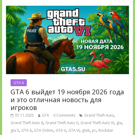
GTA 6
GTA 6 выйдет 19 ноября 2026 года
и это отличная новость для
игроков
,
07.11.2025
GTA
0 Comments
Grand Theft Auto
,
,
,
,
Grand Theft Auto 6
Grand Theft Auto V
Grand Theft Auto VI
gta
,
,
,
,
,
,
,
gta 5
GTA 6
GTA Online
GTA V
GTA VI
gta6
pc
Rockstar