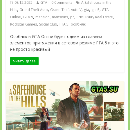
08.12.2025
GTA
0 Comments
A Safehouse in the
,
,
,
,
,
Hills
Grand Theft Auto
Grand Theft Auto V
gta
gta 5
GTA
,
,
,
,
,
,
Online
GTA V
mansion
mansions
pc
Prix Luxury Real Estate
,
,
,
Rockstar Games
Social Club
ГТА 5
особняк
Особняк в GTA Online будет одним из главных
элементов притяжения в сетевом режиме ГТА 5 и это
не просто красивый
Читать далее