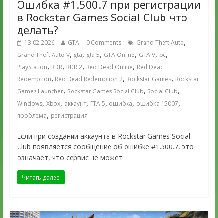
Ошибка #1.500.7 при регистрации
в Rockstar Games Social Club что
делать?
,
13.02.2026
GTA
0 Comments
Grand Theft Auto
,
,
,
,
,
,
Grand Theft Auto V
gta
gta 5
GTA Online
GTA V
pc
,
,
,
,
PlayStation
RDR
RDR 2
Red Dead Online
Red Dead
,
,
,
Redemption
Red Dead Redemption 2
Rockstar Games
Rockstar
,
,
,
Games Launcher
Rockstar Games Social Club
Social Club
,
,
,
,
,
,
Windows
Xbox
аккаунт
ГТА 5
ошибка
ошибка 15007
,
проблема
регистрация
Если при создании аккаунта в Rockstar Games Social
Club появляется сообщение об ошибке #1.500.7, это
означает, что сервис не может
Читать далее