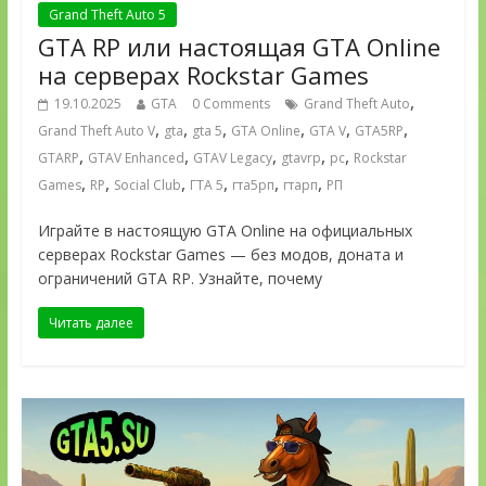
Grand Theft Auto 5
GTA RP или настоящая GTA Online
на серверах Rockstar Games
,
19.10.2025
GTA
0 Comments
Grand Theft Auto
,
,
,
,
,
,
Grand Theft Auto V
gta
gta 5
GTA Online
GTA V
GTA5RP
,
,
,
,
,
GTARP
GTAV Enhanced
GTAV Legacy
gtavrp
pc
Rockstar
,
,
,
,
,
,
Games
RP
Social Club
ГТА 5
гта5рп
гтарп
РП
Играйте в настоящую GTA Online на официальных
серверах Rockstar Games — без модов, доната и
ограничений GTA RP. Узнайте, почему
Читать далее