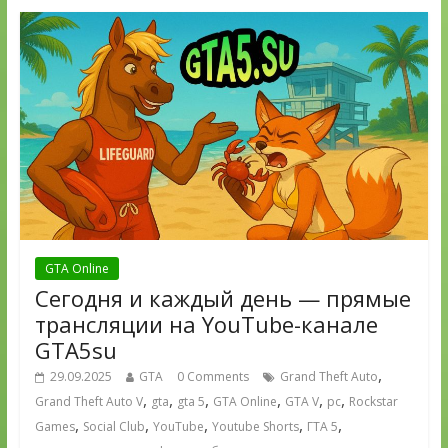
GTA Online
Сегодня и каждый день — прямые
трансляции на YouTube-канале
GTA5su
,
29.09.2025
GTA
0 Comments
Grand Theft Auto
,
,
,
,
,
,
Grand Theft Auto V
gta
gta 5
GTA Online
GTA V
pc
Rockstar
,
,
,
,
,
Games
Social Club
YouTube
Youtube Shorts
ГТА 5