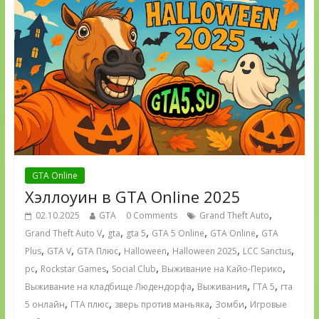
GTA Online
Хэллоуин в GTA Online 2025
,
02.10.2025
GTA
0 Comments
Grand Theft Auto
,
,
,
,
,
Grand Theft Auto V
gta
gta 5
GTA 5 Online
GTA Online
GTA
,
,
,
,
,
,
Plus
GTA V
GTA Плюс
Halloween
Halloween 2025
LCC Sanctus
,
,
,
,
pc
Rockstar Games
Social Club
Выживание на Кайо-Перико
,
,
,
Выживание на кладбище Людендорфа
Выживания
ГТА 5
гта
,
,
,
,
5 онлайн
ГТА плюс
зверь против маньяка
Зомби
Игровые