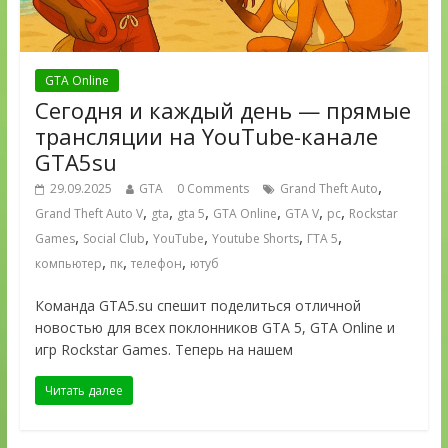
GTA Online
Сегодня и каждый день — прямые
трансляции на YouTube-канале
GTA5su
,
29.09.2025
GTA
0 Comments
Grand Theft Auto
,
,
,
,
,
,
Grand Theft Auto V
gta
gta 5
GTA Online
GTA V
pc
Rockstar
,
,
,
,
,
Games
Social Club
YouTube
Youtube Shorts
ГТА 5
,
,
,
компьютер
пк
телефон
ютуб
Команда GTA5.su спешит поделиться отличной
новостью для всех поклонников GTA 5, GTA Online и
игр Rockstar Games. Теперь на нашем
Читать далее