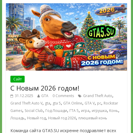
Сайт
С Новым 2026 годом!
,
31.12.2025
GTA
0 Comments
Grand Theft Auto
,
,
,
,
,
,
Grand Theft Auto V
gta
gta 5
GTA Online
GTA V
pc
Rockstar
,
,
,
,
,
,
,
Games
Social Club
Год Лошади
ГТА 5
игра
игрушка
Конь
,
,
,
Лошадь
Новый год
Новый год 2026
плюшевый конь
Команда сайта GTA5.SU искренне поздравляет всех