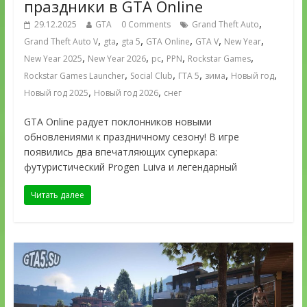
праздники в GTA Online
,
29.12.2025
GTA
0 Comments
Grand Theft Auto
,
,
,
,
,
,
Grand Theft Auto V
gta
gta 5
GTA Online
GTA V
New Year
,
,
,
,
,
New Year 2025
New Year 2026
pc
PPN
Rockstar Games
,
,
,
,
,
Rockstar Games Launcher
Social Club
ГТА 5
зима
Новый год
,
,
Новый год 2025
Новый год 2026
снег
GTA Online радует поклонников новыми
обновлениями к праздничному сезону! В игре
появились два впечатляющих суперкара:
футуристический Progen Luiva и легендарный
Читать далее