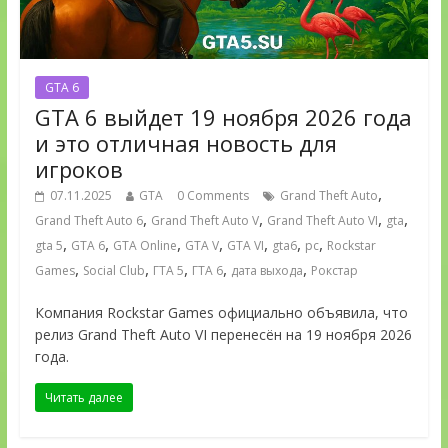
GTA 6
GTA 6 выйдет 19 ноября 2026 года
и это отличная новость для
игроков
,
07.11.2025
GTA
0 Comments
Grand Theft Auto
,
,
,
,
Grand Theft Auto 6
Grand Theft Auto V
Grand Theft Auto VI
gta
,
,
,
,
,
,
,
gta 5
GTA 6
GTA Online
GTA V
GTA VI
gta6
pc
Rockstar
,
,
,
,
,
Games
Social Club
ГТА 5
ГТА 6
дата выхода
Рокстар
Компания Rockstar Games официально объявила, что
релиз Grand Theft Auto VI перенесён на 19 ноября 2026
года.
Читать далее