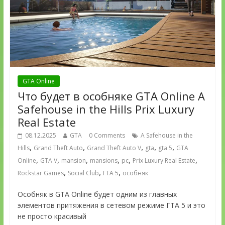
GTA Online
Что будет в особняке GTA Online A
Safehouse in the Hills Prix Luxury
Real Estate
08.12.2025
GTA
0 Comments
A Safehouse in the
,
,
,
,
,
Hills
Grand Theft Auto
Grand Theft Auto V
gta
gta 5
GTA
,
,
,
,
,
,
Online
GTA V
mansion
mansions
pc
Prix Luxury Real Estate
,
,
,
Rockstar Games
Social Club
ГТА 5
особняк
Особняк в GTA Online будет одним из главных
элементов притяжения в сетевом режиме ГТА 5 и это
не просто красивый