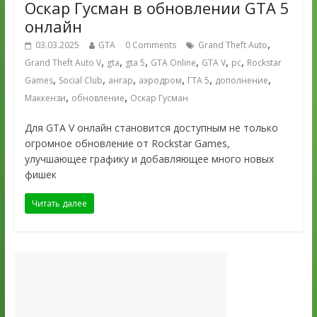
Оскар Гусман в обновлении GTA 5
онлайн
,
03.03.2025
GTA
0 Comments
Grand Theft Auto
,
,
,
,
,
,
Grand Theft Auto V
gta
gta 5
GTA Online
GTA V
pc
Rockstar
,
,
,
,
,
,
Games
Social Club
ангар
аэродром
ГТА 5
дополнение
,
,
Маккензи
обновление
Оскар Гусман
Для GTA V онлайн становится доступным не только
огромное обновление от Rockstar Games,
улучшающее графику и добавляющее много новых
фишек
Читать далее