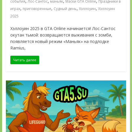
,
,
,
,
события
Лос-Сантос
маньяк
Маски GTA Online
Праздники в
,
,
,
,
играх
приговоренные
Судный день
Хэллоуин
Хэллоуин
2025
Хэллоуин 2025 в GTA Online начинается! Лос-Сантос
окутан тьмой: возвращаются выживания с зомби,
появляется новый режим «Маньяк» на подлодке
Ramius,
Читать далее