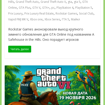
,
,
,
,
,
Hills
Grand Theft Auto
Grand Theft Auto V
gta
gta 5
GTA
,
,
,
,
,
,
,
Online
GTA Plus
GTA V
GTA+
pc
PlayStation 4
PlayStation 5
,
,
,
,
Prix Luxury
Prix Luxury Real Estate
Rockstar Games
Social Club
,
,
,
,
Vapid FMJ MK V
Xbox one
Xbox Series
ГТА 5
Майкл
Rockstar Games анонсировали выход крупного
зимнего обновления для GTA Online под названием A
Safehouse in the Hills. Оно порадует игроков
Читать далее