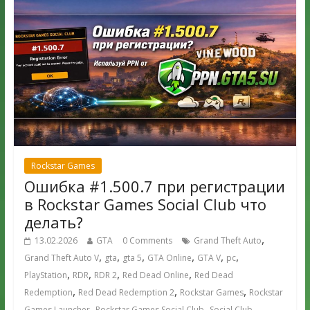
Rockstar Games
Ошибка #1.500.7 при регистрации
в Rockstar Games Social Club что
делать?
,
13.02.2026
GTA
0 Comments
Grand Theft Auto
,
,
,
,
,
,
Grand Theft Auto V
gta
gta 5
GTA Online
GTA V
pc
,
,
,
,
PlayStation
RDR
RDR 2
Red Dead Online
Red Dead
,
,
,
Redemption
Red Dead Redemption 2
Rockstar Games
Rockstar
,
,
,
Games Launcher
Rockstar Games Social Club
Social Club