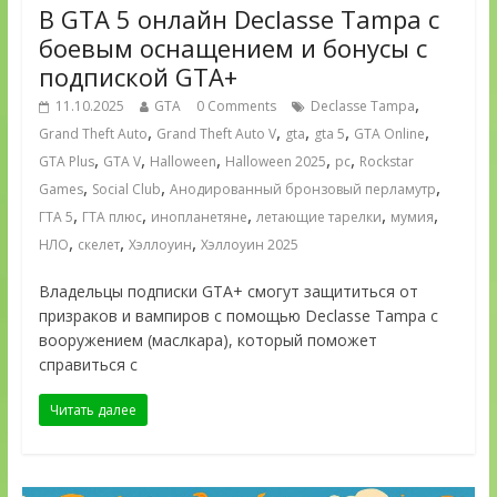
В GTA 5 онлайн Declasse Tampa с
боевым оснащением и бонусы с
подпиской GTA+
,
11.10.2025
GTA
0 Comments
Declasse Tampa
,
,
,
,
,
Grand Theft Auto
Grand Theft Auto V
gta
gta 5
GTA Online
,
,
,
,
,
GTA Plus
GTA V
Halloween
Halloween 2025
pc
Rockstar
,
,
,
Games
Social Club
Анодированный бронзовый перламутр
,
,
,
,
,
ГТА 5
ГТА плюс
инопланетяне
летающие тарелки
мумия
,
,
,
НЛО
скелет
Хэллоуин
Хэллоуин 2025
Владельцы подписки GTA+ смогут защититься от
призраков и вампиров с помощью Declasse Tampa с
вооружением (маслкара), который поможет
справиться с
Читать далее