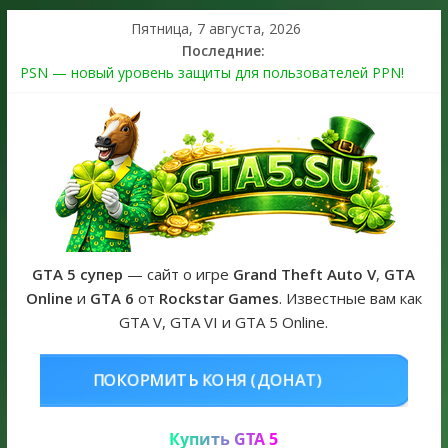
Пятница, 7 августа, 2026
Последние:
PSN — новый уровень защиты для пользователей PPN!
Теперь в каждой подписке
The Kortz Center Heist выйдет в GTA Online уже 14 июля
Регистрация в Rockstar Games Social Club ошибка #1.500.7:
как зарегистрировать аккаунт и войти без проблем в 2026
году
Получайте особые награды в GTA Online по программе
Fine Art Collector
GTA 6 официальная обложка игры и Предзаказ Grand Theft
Auto VI
GTA 5 супер
— сайт о игре
Grand Theft Auto V
,
GTA
Online
и
GTA 6
от
Rockstar Games
. Известные вам как
GTA V, GTA VI и GTA 5 Online.
НЯ (ДОНАТ)
КУПИТЬ GTA 5 ONLI
Купить GTA 5