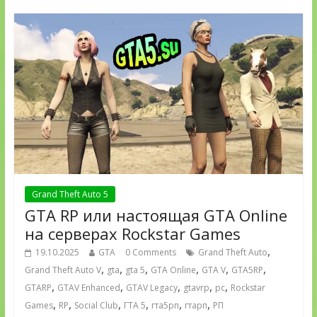
Grand Theft Auto 5
GTA RP или настоящая GTA Online
на серверах Rockstar Games
,
19.10.2025
GTA
0 Comments
Grand Theft Auto
,
,
,
,
,
,
Grand Theft Auto V
gta
gta 5
GTA Online
GTA V
GTA5RP
,
,
,
,
,
GTARP
GTAV Enhanced
GTAV Legacy
gtavrp
pc
Rockstar
,
,
,
,
,
,
Games
RP
Social Club
ГТА 5
гта5рп
гтарп
РП