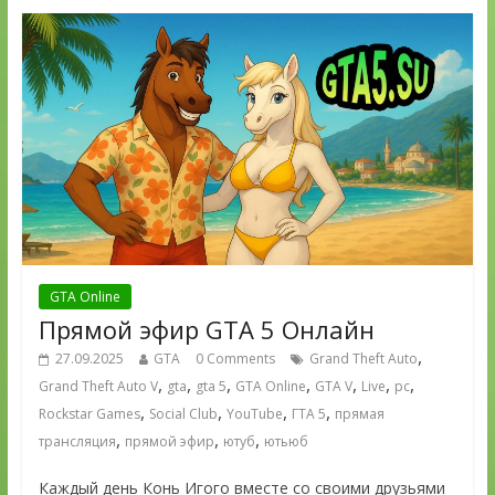
GTA Online
Прямой эфир GTA 5 Онлайн
,
27.09.2025
GTA
0 Comments
Grand Theft Auto
,
,
,
,
,
,
,
Grand Theft Auto V
gta
gta 5
GTA Online
GTA V
Live
pc
,
,
,
,
Rockstar Games
Social Club
YouTube
ГТА 5
прямая
,
,
,
трансляция
прямой эфир
ютуб
ютьюб
Каждый день Конь Игого вместе со своими друзьями