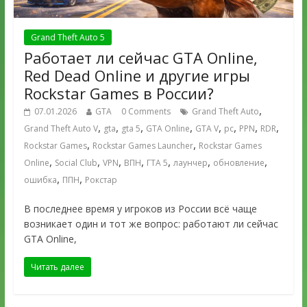
Grand Theft Auto 5
Работает ли сейчас GTA Online,
Red Dead Online и другие игры
Rockstar Games в России?
,
07.01.2026
GTA
0 Comments
Grand Theft Auto
,
,
,
,
,
,
,
,
Grand Theft Auto V
gta
gta 5
GTA Online
GTA V
pc
PPN
RDR
,
,
Rockstar Games
Rockstar Games Launcher
Rockstar Games
,
,
,
,
,
,
,
Online
Social Club
VPN
ВПН
ГТА 5
лаунчер
обновление
,
,
ошибка
ППН
Рокстар
В последнее время у игроков из России всё чаще
возникает один и тот же вопрос: работают ли сейчас
GTA Online,
Читать далее