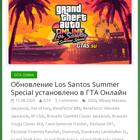
GTA Online
Обновление Los Santos Summer
Special установлено в ГТА Онлайн
,
12.08.2020
GTA
5 Comments
2020
Albany Manana
,
,
,
заказной
Axe of Fury
Benefactor BR8
Benefactor Glendale
,
,
,
заказной
BF Club
Bravado Gauntlet Classic заказной
Bravado
,
,
,
Youga Classic 4X4
Canis Seminole Frontier
Declasse DR1
,
,
,
Declasse Yosemite Rancher
Diamond
Dundreary Landstalker XL
,
,
,
Grand Theft Auto
Grand Theft Auto 5
Grand Theft Auto Online