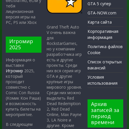
бесплатно, если у
GTA 5 супер
тебя
лицензионная
GTA-NOW.com
версия игры на
Карта сайта
PC, PS или Xbox
Grand Theft Auto
Корпоративная
V очень важна
информация
для
Игромир
RockstarGames,
2025
Политика файлов
но у компании
Cookie
разработчика игр
есть и другие
Информация о
Список открытых
проекты. Среди
выставке
вакансий
них вся серия игр
Игромир
2025,
GTA и другие
который
Условия
крупные игры
проходит
использования
мирового уровня.
совместно с
Среди них можно
Comic Con Russia
выделить Red
(Комик Кон Раша)
Архив
Dead Redemption
и возможность
2, Red Dead
купить билеты на
записей за
Online, Max Payne
мероприятие.
период
3, LA Noire и
времени
В следующем
другие. Кроме