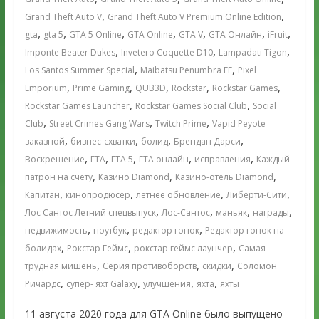
,
,
Grand Theft Auto V
Grand Theft Auto V Premium Online Edition
,
,
,
,
,
,
,
gta
gta 5
GTA 5 Online
GTA Online
GTA V
GTA Онлайн
iFruit
,
,
,
Imponte Beater Dukes
Invetero Coquette D10
Lampadati Tigon
,
,
Los Santos Summer Special
Maibatsu Penumbra FF
Pixel
,
,
,
,
,
Emporium
Prime Gaming
QUB3D
Rockstar
Rockstar Games
,
,
Rockstar Games Launcher
Rockstar Games Social Club
Social
,
,
,
Club
Street Crimes Gang Wars
Twitch Prime
Vapid Peyote
,
,
,
,
заказной
бизнес-схватки
болид
Брендан Дарси
,
,
,
,
,
Воскрешение
ГТА
ГТА 5
ГТА онлайн
исправления
Каждый
,
,
,
патрон на счету
Казино Diamond
Казино-отель Diamond
,
,
,
,
Капитан
кинопродюсер
летнее обновление
Либерти-Сити
,
,
,
,
Лос Сантос Летний спецвыпуск
Лос-Сантос
маньяк
награды
,
,
,
недвижимость
ноутбук
редактор гонок
Редактор гонок на
,
,
,
болидах
Рокстар Геймс
рокстар геймс лаунчер
Самая
,
,
,
трудная мишень
Серия противоборств
скидки
Соломон
,
,
,
,
Ричардс
супер- яхт Galaxy
улучшения
яхта
яхты
11 августа 2020 года для GTA Online было выпущено