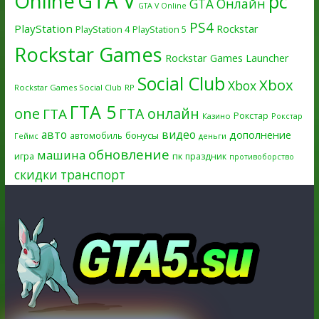
GTA V
Online
pc
GTA Онлайн
GTA V Online
PS4
PlayStation
Rockstar
PlayStation 4
PlayStation 5
Rockstar Games
Rockstar Games Launcher
Social Club
Xbox
Xbox
Rockstar Games Social Club
RP
ГТА 5
one
ГТА онлайн
ГТА
Рокстар
Казино
Рокстар
авто
видео
дополнение
бонусы
автомобиль
Геймс
деньги
обновление
машина
игра
пк
праздник
противоборство
скидки
транспорт