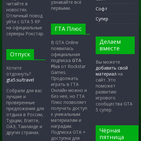
узнавайте всё
читайте в
первыми.
Софт
новостях.
Отличный повод
Супер
уйти с GTA 5 RP
на официальные
ГТА Плюс
серверы Рокстар.
Делаем
В GTA Online
вместе
появилась
Отпуск
официальная
подписка
GTA
Вы можете
Plus
от Rockstar
Хотите
добавить свой
Games.
отдохнуть?
материал
на
Продолжать
gta5.su/travel
сайт. Это
играть в ГТА
поможет
Онлайн можно и
Собрали для вас
развитию
без неё, но ГТА
лучшие и
игрового
Плюс позволяет
проверенные
сообщества GTA
получать доступ
предложения для
5 супер.
к уникальным
отдыха в России,
материалам и
Турции, Египте,
наградам.
ОАЭ, Таиланде и
Чёрная
Подписка GTA +
других странах.
пятница
доступна для