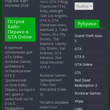
году вас ждёт
того: GTA Trilogy
Игромир 2026
(Трилогия ГТА),
Bully, Midnight
Club Los Angeles,
GTA 4, GTA
Остров
Рубрики
Chinatown Wars,
Кайо-
Manhunt 2, Table
Перико в
Tennis, Vice City
Grand Theft Auto
GTA Online
Stories, The
5
Warriors, Liberty
В крупном
City Stories, San
GTA
обновлении для
Andreas, GTA
GTA 6
GTA Online
Advance, Red
Rockstar Games
Dead Revolver,
GTA Online
добавили в
GTA 3.
сетевой режим
LOL
Rockstar Games
GTA 5
принадлежит
тропический
Red Dead
Take-Two
остров Кайо-
Redemption 2
Interactive (Take
Перико, которого
Rockstar Games
2).
нет даже в
сюжетной части
Игры
Читайте игровые
GTA 5.
новости и
Подробнее
Сайт