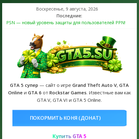
Воскресенье, 9 августа, 2026
Последние:
PSN — новый уровень защиты для пользователей PPN!
Теперь в каждой подписке
The Kortz Center Heist выйдет в GTA Online уже 14 июля
Регистрация в Rockstar Games Social Club ошибка #1.500.7:
как зарегистрировать аккаунт и войти без проблем в 2026
году
Получайте особые награды в GTA Online по программе
Fine Art Collector
GTA 6 официальная обложка игры и Предзаказ Grand Theft
Auto VI
GTA 5 супер
— сайт о игре
Grand Theft Auto V
,
GTA
Online
и
GTA 6
от
Rockstar Games
. Известные вам как
GTA V, GTA VI и GTA 5 Online.
ОНЯ (ДОНАТ)
КУПИТЬ GTA 5 ONL
Купить GTA 5