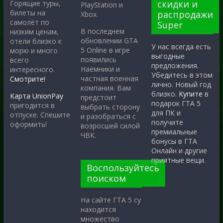
скидки и
Горящие туры,
PlayStation и
билеты на
распродажи
Xbox.
самолёт по
Super
В последнем
низким ценам,
обновлении GTA
отели близко к
У нас всегда есть
5 Online в игре
морю и много
выгодные
появились
всего
предложения.
Наёмники и
интересного.
Убедитесь в этом
частная военная
Смотрите!
лично. Новый год
компания. Вам
близко.
Купите
в
Карта UnionPay
предстоит
подарок ГТА 5
пригодится в
выбрать сторону
для ПК и
отпуске. Спешите
и разобраться с
получите
оформить!
возросшей силой
премиальные
ЧВК.
бонусы в ГТА
Онлайн и другие
приятные вещи.
Воспользуйтесь
поиском
На сайте ГТА 5 су
находится
множество