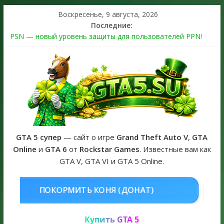
Воскресенье, 9 августа, 2026
Последние:
PSN — новый уровень защиты для пользователей PPN!
Теперь в каждой подписке
The Kortz Center Heist выйдет в GTA Online уже 14 июля
Регистрация в Rockstar Games Social Club ошибка #1.500.7:
как зарегистрировать аккаунт и войти без проблем в 2026
году
Получайте особые награды в GTA Online по программе
Fine Art Collector
GTA 6 официальная обложка игры и Предзаказ Grand Theft
Auto VI
GTA 5 супер
— сайт о игре
Grand Theft Auto V
,
GTA
Online
и
GTA 6
от
Rockstar Games
. Известные вам как
GTA V, GTA VI и GTA 5 Online.
НЯ (ДОНАТ)
КУПИТЬ GTA 5 ONL
Купить GTA 5