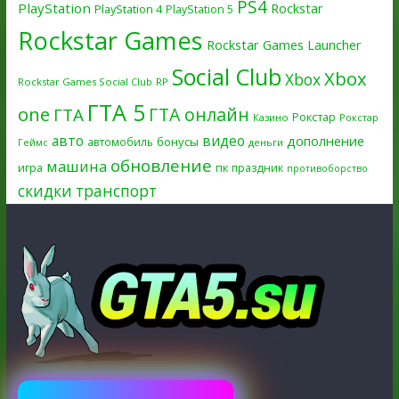
PS4
PlayStation
Rockstar
PlayStation 4
PlayStation 5
Rockstar Games
Rockstar Games Launcher
Social Club
Xbox
Xbox
Rockstar Games Social Club
RP
ГТА 5
one
ГТА онлайн
ГТА
Рокстар
Казино
Рокстар
авто
видео
дополнение
бонусы
автомобиль
Геймс
деньги
обновление
машина
игра
пк
праздник
противоборство
скидки
транспорт