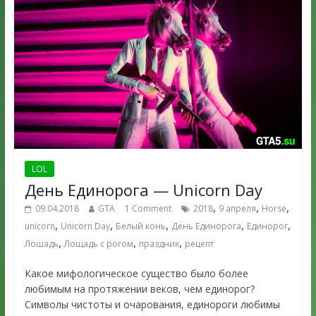
LOL
День Единорога — Unicorn Day
,
,
,
09.04.2018
GTA
1 Comment
2018
9 апреля
Horse
,
,
,
,
,
unicorn
Unicorn Day
Белый конь
День Единорога
Единорог
,
,
,
Лошадь
Лощадь с рогом
праздник
рецепт
Какое мифологическое существо было более
любимым на протяжении веков, чем единорог?
Символы чистоты и очарования, единороги любимы