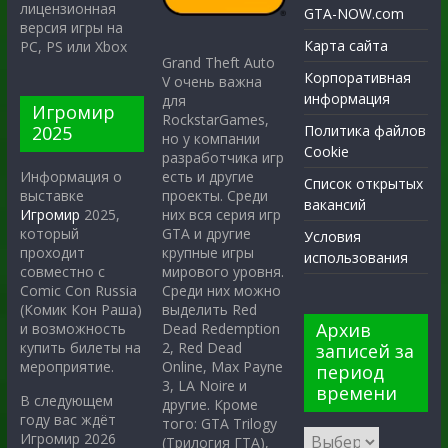
лицензионная
GTA-NOW.com
версия игры на
Карта сайта
PC, PS или Xbox
Grand Theft Auto
Корпоративная
V очень важна
информация
для
Игромир
RockstarGames,
2025
Политика файлов
но у компании
Cookie
разработчика игр
есть и другие
Информация о
Список открытых
проекты. Среди
выставке
вакансий
них вся серия игр
Игромир
2025,
GTA и другие
который
Условия
крупные игры
проходит
использования
мирового уровня.
совместно с
Среди них можно
Comic Con Russia
выделить Red
(Комик Кон Раша)
Архив
Dead Redemption
и возможность
2, Red Dead
купить билеты на
записей за
Online, Max Payne
мероприятие.
период
3, LA Noire и
времени
В следующем
другие. Кроме
году вас ждёт
того: GTA Trilogy
Игромир 2026
(Трилогия ГТА),