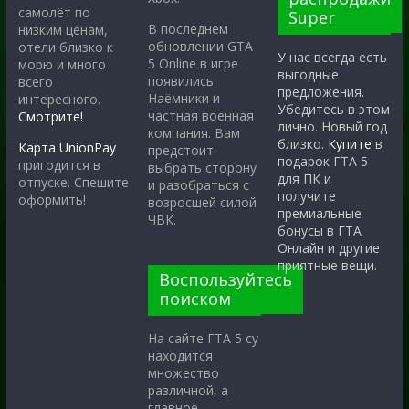
самолёт по
Super
В последнем
низким ценам,
обновлении GTA
отели близко к
У нас всегда есть
5 Online в игре
морю и много
выгодные
появились
всего
предложения.
Наёмники и
интересного.
Убедитесь в этом
частная военная
Смотрите!
лично. Новый год
компания. Вам
близко.
Купите
в
Карта UnionPay
предстоит
подарок ГТА 5
пригодится в
выбрать сторону
для ПК и
отпуске. Спешите
и разобраться с
получите
оформить!
возросшей силой
премиальные
ЧВК.
бонусы в ГТА
Онлайн и другие
приятные вещи.
Воспользуйтесь
поиском
На сайте ГТА 5 су
находится
множество
различной, а
главное