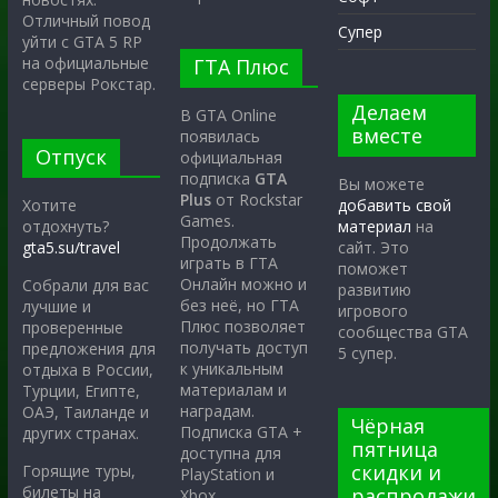
Отличный повод
Супер
уйти с GTA 5 RP
на официальные
ГТА Плюс
серверы Рокстар.
Делаем
В GTA Online
вместе
появилась
Отпуск
официальная
подписка
GTA
Вы можете
Plus
от Rockstar
Хотите
добавить свой
Games.
отдохнуть?
материал
на
Продолжать
gta5.su/travel
сайт. Это
играть в ГТА
поможет
Онлайн можно и
Собрали для вас
развитию
без неё, но ГТА
лучшие и
игрового
Плюс позволяет
проверенные
сообщества GTA
получать доступ
предложения для
5 супер.
к уникальным
отдыха в России,
материалам и
Турции, Египте,
наградам.
ОАЭ, Таиланде и
Чёрная
Подписка GTA +
других странах.
пятница
доступна для
скидки и
Горящие туры,
PlayStation и
билеты на
распродажи
Xbox.