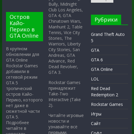
Bully, Midnight
Club Los Angeles,
GTA 4, GTA
Остров
Рубрики
Chinatown Wars,
Кайо-
Manhunt 2, Table
Перико в
Tennis, Vice City
Grand Theft Auto
GTA Online
Stories, The
5
Warriors, Liberty
В крупном
City Stories, San
GTA
обновлении для
Andreas, GTA
GTA 6
GTA Online
Advance, Red
Rockstar Games
Dead Revolver,
GTA Online
добавили в
GTA 3.
сетевой режим
LOL
Rockstar Games
GTA 5
принадлежит
тропический
Red Dead
Take-Two
остров Кайо-
Redemption 2
Interactive (Take
Перико, которого
Rockstar Games
2).
нет даже в
сюжетной части
Игры
Читайте игровые
GTA 5.
новости и
Подробнее
Сайт
узнавайте всё
читайте в
первыми.
Софт
новостях.