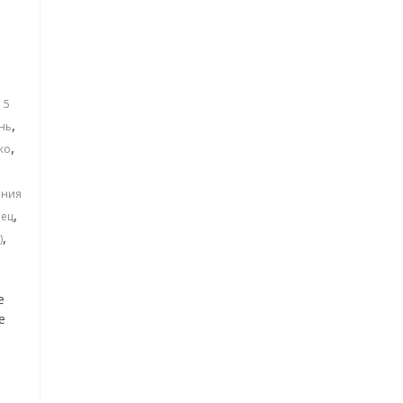
а 5
,
нь
,
ко
ения
,
ец
,
)
e
е