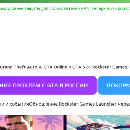
ый уровень защиты для пользователей PPN! Теперь в каждой п
Center Heist выйдет в GTA Online уже 14 июля
я в Rockstar Games Social Club ошибка #1.500.7: как зарегистри
особые награды в GTA Online по программе Fine Art Collector
циальная обложка игры и Предзаказ Grand Theft Auto VI
Grand Theft Auto V
,
GTA Online
и
GTA 6
от
Rockstar Games
.
РОБЛЕМ С GTA В РОССИИ
ПОКОРМИТЬ К
ти и события
Обновление Rockstar Games Launcher чере