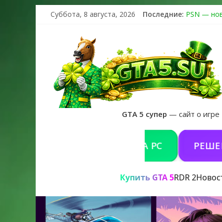
Суббота, 8 августа, 2026
Последние:
PSN — нов
The Kortz 
Регистраци
Получайте 
GTA 6 офи
GTA 5 супер
— сайт о игре
КУПИТЬ GTA 5 ONLINE НА PC
РЕШЕНИЕ П
Купить GTA 5
RDR 2
Новос