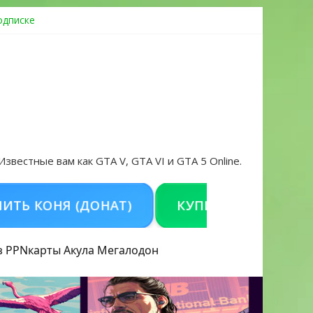
одписке
ровать аккаунт и войти без проблем в 2026 году
 Известные вам как GTA V, GTA VI и GTA 5 Online.
ОНЯ (ДОНАТ)
КУПИТЬ GTA 5 ONLINE НА 
з PPN
карты Акула
Мегалодон