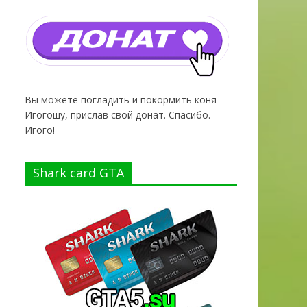
Вы можете погладить и покормить коня
Игогошу, прислав свой донат. Спасибо.
Игого!
Shark card GTA