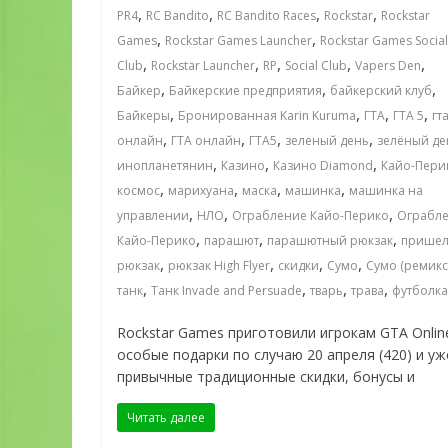
,
,
,
,
PR4
RC Bandito
RC Bandito Races
Rockstar
Rockstar
,
,
Games
Rockstar Games Launcher
Rockstar Games Social
,
,
,
,
,
Club
Rockstar Launcher
RP
Social Club
Vapers Den
,
,
,
Байкер
Байкерские предприятия
байкерский клуб
,
,
,
,
Байкеры
Бронированная Karin Kuruma
ГТА
ГТА 5
гт
,
,
,
,
онлайн
ГТА онлайн
ГТА5
зеленый день
зелёный де
,
,
,
инопланетянин
Казино
Казино Diamond
Кайо-Пери
,
,
,
,
космос
марихуана
маска
машинка
машинка на
,
,
,
управлении
НЛО
Ограбление Кайо-Перико
Ограбл
,
,
,
Кайо-Перико
парашют
парашютный рюкзак
пришел
,
,
,
,
рюкзак
рюкзак High Flyer
скидки
Сумо
Сумо (ремикс
,
,
,
,
танк
Танк Invade and Persuade
тварь
трава
футболка
Rockstar Games приготовили игрокам GTA Onlin
особые подарки по случаю 20 апреля (420) и уж
привычные традиционные скидки, бонусы и
Читать далее