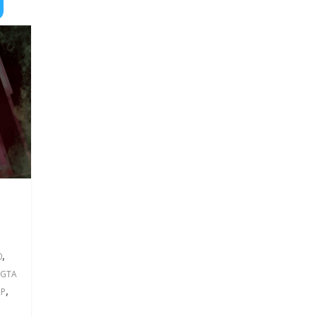
,
0
GTA
,
RP
n