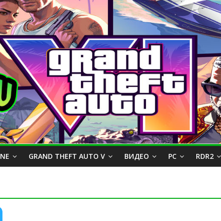
INE
GRAND THEFT AUTO V
ВИДЕО
PC
RDR2