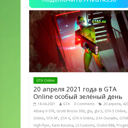
GTA Online
20 апреля 2021 года в GTA
Online особый зелёный день
,
18.04.2021
GTA
0 Comments
20 апреля
42
,
,
,
,
,
Albany V-STR
Grotti Brioso 300
gta
gta 5
GTA 5 Online
,
,
,
,
,
Online
GTA RP
GTA V
GTA V Online
GTA Онлайн
GTA
,
,
,
,
High Flyer
Karin Kuruma
LS Customs
Ocelot R88
Proge