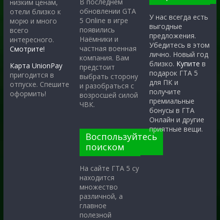
В последнем
низким ценам,
обновлении GTA
отели близко к
У нас всегда есть
5 Online в игре
морю и много
выгодные
появились
всего
предложения.
Наёмники и
интересного.
Убедитесь в этом
частная военная
Смотрите!
лично. Новый год
компания. Вам
близко.
Купите
в
Карта UnionPay
предстоит
подарок ГТА 5
пригодится в
выбрать сторону
для ПК и
отпуске. Спешите
и разобраться с
получите
оформить!
возросшей силой
премиальные
ЧВК.
бонусы в ГТА
Онлайн и другие
приятные вещи.
Воспользуйтесь
поиском
На сайте ГТА 5 су
находится
множество
различной, а
главное
полезной