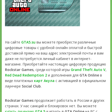
На сайте
GTA5.su
вы можете приобрести различные
цифровые товары с удобной онлайн оплатой и быстрой
доставкой прямо на ваш адрес электронной почты и вам
даже не потребуется личный кабинет в интернет-
магазине. Приобретайте настоящую цифровую продукцию
Rockstar Games
, среди которой игры
Grand Theft Auto V
,
Red Dead Redemption 2
и дополнения для
GTA Online
в
виде платёжных
карт Акула
с активацией в официальном
лаунчере
Social Club
.
Rockstar Games
продолжает работать в России и других
странах. У нас санкций и блокировок нет. Вы можете
купить лицензию
GTA 5
и играть в
GTA Online
на PC с