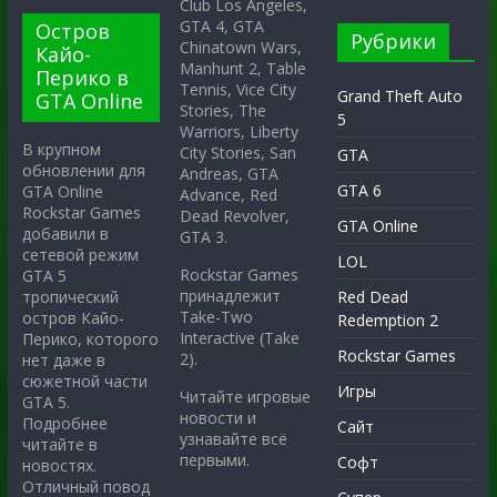
Club Los Angeles,
GTA 4, GTA
Остров
Рубрики
Chinatown Wars,
Кайо-
Manhunt 2, Table
Перико в
Tennis, Vice City
Grand Theft Auto
GTA Online
Stories, The
5
Warriors, Liberty
В крупном
City Stories, San
GTA
обновлении для
Andreas, GTA
GTA 6
GTA Online
Advance, Red
Rockstar Games
Dead Revolver,
GTA Online
добавили в
GTA 3.
сетевой режим
LOL
Rockstar Games
GTA 5
принадлежит
тропический
Red Dead
Take-Two
остров Кайо-
Redemption 2
Interactive (Take
Перико, которого
Rockstar Games
2).
нет даже в
сюжетной части
Игры
Читайте игровые
GTA 5.
новости и
Подробнее
Сайт
узнавайте всё
читайте в
первыми.
Софт
новостях.
Отличный повод