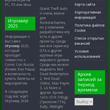
Карта сайта
PC, PS или Xbox
Grand Theft Auto
Корпоративная
V очень важна
информация
для
Игромир
RockstarGames,
2025
Политика файлов
но у компании
Cookie
разработчика игр
есть и другие
Информация о
Список открытых
проекты. Среди
выставке
вакансий
них вся серия игр
Игромир
2025,
GTA и другие
который
Условия
крупные игры
проходит
использования
мирового уровня.
совместно с
Среди них можно
Comic Con Russia
выделить Red
(Комик Кон Раша)
Архив
Dead Redemption
и возможность
2, Red Dead
купить билеты на
записей за
Online, Max Payne
мероприятие.
период
3, LA Noire и
времени
В следующем
другие. Кроме
году вас ждёт
того: GTA Trilogy
Игромир 2026
(Трилогия ГТА),
Bully, Midnight