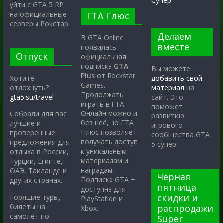
Супер
уйти с GTA 5 RP
на официальные
ГТА Плюс
серверы Рокстар.
Делаем
В GTA Online
вместе
появилась
Отпуск
официальная
подписка
GTA
Вы можете
Plus
от Rockstar
Хотите
добавить свой
Games.
отдохнуть?
материал
на
Продолжать
gta5.su/travel
сайт. Это
играть в ГТА
поможет
Онлайн можно и
Собрали для вас
развитию
без неё, но ГТА
лучшие и
игрового
Плюс позволяет
проверенные
сообщества GTA
получать доступ
предложения для
5 супер.
к уникальным
отдыха в России,
материалам и
Турции, Египте,
наградам.
ОАЭ, Таиланде и
Чёрная
Подписка GTA +
других странах.
пятница
доступна для
скидки и
Горящие туры,
PlayStation и
билеты на
распродажи
Xbox.
самолёт по
Super