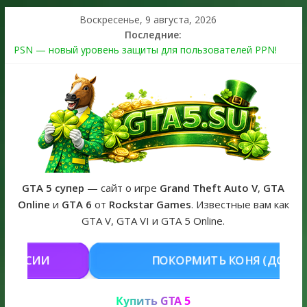
Воскресенье, 9 августа, 2026
Последние:
PSN — новый уровень защиты для пользователей PPN!
Теперь в каждой подписке
The Kortz Center Heist выйдет в GTA Online уже 14 июля
Регистрация в Rockstar Games Social Club ошибка #1.500.7:
как зарегистрировать аккаунт и войти без проблем в 2026
году
Получайте особые награды в GTA Online по программе
Fine Art Collector
GTA 6 официальная обложка игры и Предзаказ Grand Theft
Auto VI
GTA 5 супер
— сайт о игре
Grand Theft Auto V
,
GTA
Online
и
GTA 6
от
Rockstar Games
. Известные вам как
GTA V, GTA VI и GTA 5 Online.
ПОКОРМИТЬ КОНЯ (ДОНАТ)
КУП
Купить GTA 5