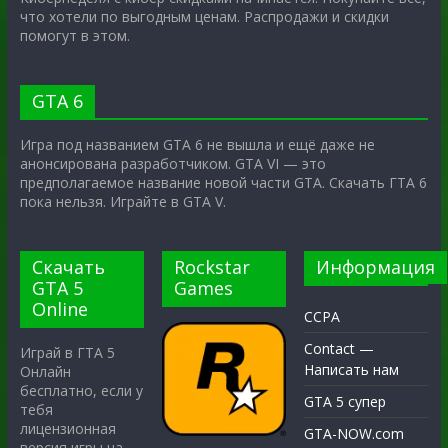
что хотели по выгодным ценам. Распродажи и скидки
помогут в этом.
GTA 6
Игра под названием GTA 6 не вышла и ещё даже не
анонсирована разработчиком. GTA VI — это
предполагаемое название новой части GTA. Скачать ГТА 6
пока нельзя. Играйте в GTA V.
Скачать
Rockstar
Информация
GTA 5
Games
Online
CCPA
Contact —
Играй в ГТА 5
Написать нам
Онлайн
бесплатно, если у
GTA 5 супер
тебя
лицензионная
GTA-NOW.com
версия игры на