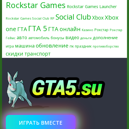
Rockstar Games
Rockstar Games Launcher
Social Club
Xbox
Xbox
Rockstar Games Social Club
RP
ГТА 5
one
ГТА онлайн
ГТА
Рокстар
Казино
Рокстар
авто
видео
дополнение
бонусы
автомобиль
Геймс
деньги
обновление
машина
игра
пк
праздник
противоборство
скидки
транспорт
ИГРАТЬ ВМЕСТЕ