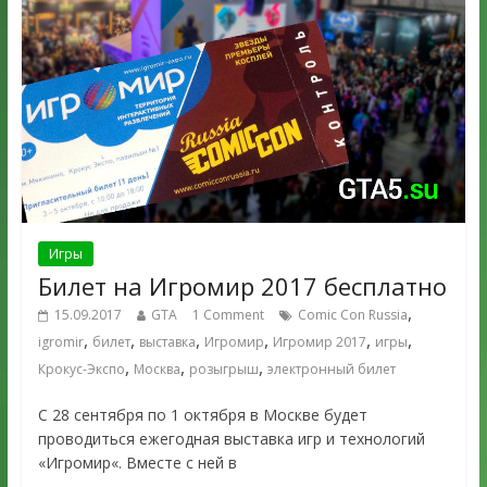
Игры
Билет на Игромир 2017 бесплатно
,
15.09.2017
GTA
1 Comment
Comic Con Russia
,
,
,
,
,
,
igromir
билет
выставка
Игромир
Игромир 2017
игры
,
,
,
Крокус-Экспо
Москва
розыгрыш
электронный билет
С 28 сентября по 1 октября в Москве будет
проводиться ежегодная выставка игр и технологий
«Игромир«. Вместе с ней в