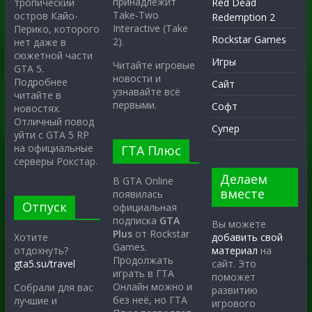
принадлежит
тропический
Red Dead
Take-Two
остров Кайо-
Redemption 2
Interactive (Take
Перико, которого
Rockstar Games
2).
нет даже в
сюжетной части
Игры
Читайте игровые
GTA 5.
новости и
Подробнее
Сайт
узнавайте всё
читайте в
первыми.
Софт
новостях.
Отличный повод
Супер
уйти с GTA 5 RP
на официальные
ГТА Плюс
серверы Рокстар.
Делаем
В GTA Online
вместе
появилась
Отпуск
официальная
подписка
GTA
Вы можете
Plus
от Rockstar
Хотите
добавить свой
Games.
отдохнуть?
материал
на
Продолжать
gta5.su/travel
сайт. Это
играть в ГТА
поможет
Онлайн можно и
Собрали для вас
развитию
без неё, но ГТА
лучшие и
игрового