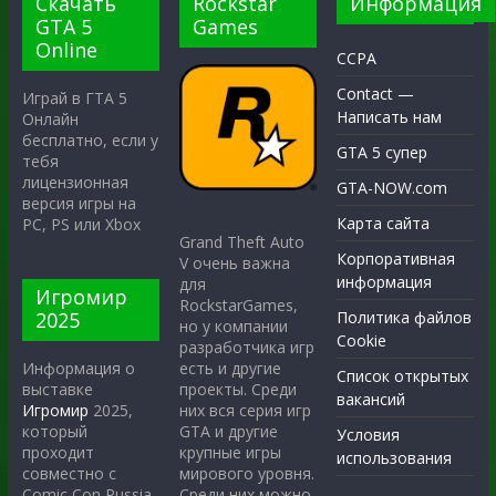
Скачать
Rockstar
Информация
GTA 5
Games
Online
CCPA
Contact —
Играй в ГТА 5
Написать нам
Онлайн
бесплатно, если у
GTA 5 супер
тебя
лицензионная
GTA-NOW.com
версия игры на
Карта сайта
PC, PS или Xbox
Grand Theft Auto
Корпоративная
V очень важна
информация
для
Игромир
RockstarGames,
2025
Политика файлов
но у компании
Cookie
разработчика игр
есть и другие
Информация о
Список открытых
проекты. Среди
выставке
вакансий
них вся серия игр
Игромир
2025,
GTA и другие
который
Условия
крупные игры
проходит
использования
мирового уровня.
совместно с
Среди них можно
Comic Con Russia