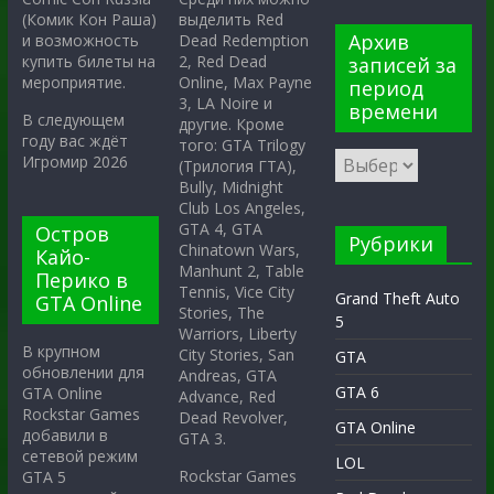
выделить Red
(Комик Кон Раша)
Архив
Dead Redemption
и возможность
2, Red Dead
купить билеты на
записей за
Online, Max Payne
мероприятие.
период
3, LA Noire и
времени
В следующем
другие. Кроме
году вас ждёт
того: GTA Trilogy
Игромир 2026
(Трилогия ГТА),
Bully, Midnight
Club Los Angeles,
GTA 4, GTA
Остров
Рубрики
Chinatown Wars,
Кайо-
Manhunt 2, Table
Перико в
Tennis, Vice City
Grand Theft Auto
GTA Online
Stories, The
5
Warriors, Liberty
В крупном
City Stories, San
GTA
обновлении для
Andreas, GTA
GTA 6
GTA Online
Advance, Red
Rockstar Games
Dead Revolver,
GTA Online
добавили в
GTA 3.
сетевой режим
LOL
Rockstar Games
GTA 5