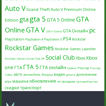
Auto V
Grand Theft Auto V Premium Online
gta 5
GTA
gta
GTA 5 Online
Edition
GTA V
Online
pc
GTA Онлайн
GTA V Online
PS4
PlayStation
Rockstar
PlayStation 4
PlayStation 5
Rockstar Games
Rockstar Games Launcher
Social Club
Xbox
Xbox
Rockstar Games Social Club
RP
ГТА 5
one
ГТА онлайн
ГТА
Рокстар
Казино
Рокстар
авто
видео
дополнение
бонусы
автомобиль
Геймс
деньги
обновление
машина
игра
пк
праздник
противоборство
скидки
транспорт