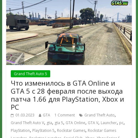
Grand Theft Auto 5
Что изменилось в GTA Online и
GTA 5 с 28 февраля после выхода
патча 1.66 для PlayStation, Xbox и
PC
,
01.03.2023
GTA
1 Comment
Grand Theft Auto
,
,
,
,
,
,
,
Grand Theft Auto V
gta
gta 5
GTA Online
GTA V
Launcher
pc
,
,
,
PlayStation
PlayStation 5
Rockstar Games
Rockstar Games
,
,
,
,
,