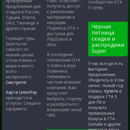
Плюс позволяет
проверенные
сообщества GTA
получать доступ
предложения для
5 супер.
к уникальным
отдыха в России,
материалам и
Турции, Египте,
наградам.
ОАЭ, Таиланде и
Чёрная
Подписка GTA +
других странах.
пятница
доступна для
скидки и
Горящие туры,
PlayStation и
билеты на
распродажи
Xbox.
самолёт по
Super
В последнем
низким ценам,
обновлении GTA
отели близко к
У нас всегда есть
5 Online в игре
морю и много
выгодные
появились
всего
предложения.
Наёмники и
интересного.
Убедитесь в этом
частная военная
Смотрите!
лично. Новый год
компания. Вам
близко.
Купите
в
Карта UnionPay
предстоит
подарок ГТА 5
пригодится в
выбрать сторону
для ПК и
отпуске. Спешите
и разобраться с
получите
оформить!
возросшей силой
премиальные
ЧВК.
бонусы в ГТА
Онлайн и другие
приятные вещи.