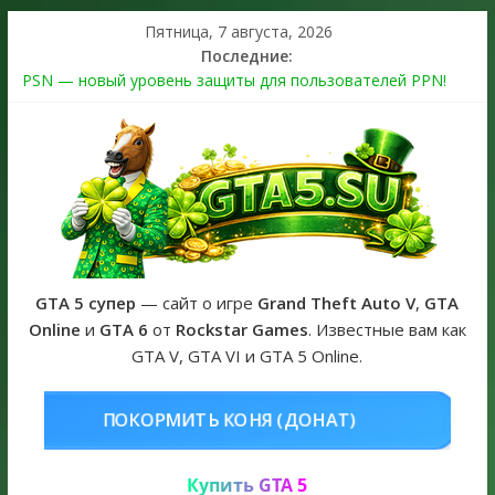
Пятница, 7 августа, 2026
Последние:
PSN — новый уровень защиты для пользователей PPN!
Теперь в каждой подписке
The Kortz Center Heist выйдет в GTA Online уже 14 июля
Регистрация в Rockstar Games Social Club ошибка #1.500.7:
как зарегистрировать аккаунт и войти без проблем в 2026
году
Получайте особые награды в GTA Online по программе
Fine Art Collector
GTA 6 официальная обложка игры и Предзаказ Grand Theft
Auto VI
GTA 5 супер
— сайт о игре
Grand Theft Auto V
,
GTA
Online
и
GTA 6
от
Rockstar Games
. Известные вам как
GTA V, GTA VI и GTA 5 Online.
НЯ (ДОНАТ)
КУПИТЬ GTA 5 ONL
Купить GTA 5