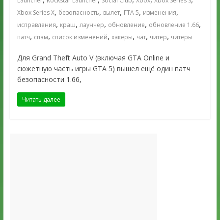
Launcher
Rockstar Launcher
Social Club
Xbox
Xbox Series S
,
,
,
,
,
Xbox Series X
безопасность
вылет
ГТА 5
изменения
,
,
,
,
,
исправления
краш
лаунчер
обновление
обновление 1.66
,
,
,
,
,
,
патч
спам
список изменений
хакеры
чат
читер
читеры
Для Grand Theft Auto V (включая GTA Online и
сюжетную часть игры GTA 5) вышел ещё один патч
безопасности 1.66,
Читать далее