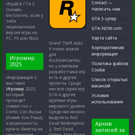
Contact —
Играй в ГТА 5
Написать нам
Онлайн
бесплатно, если у
GTA 5 супер
тебя
лицензионная
GTA-NOW.com
версия игры на
Карта сайта
PC, PS или Xbox
Grand Theft Auto
Корпоративная
V очень важна
информация
для
Игромир
RockstarGames,
2025
Политика файлов
но у компании
Cookie
разработчика игр
есть и другие
Информация о
Список открытых
проекты. Среди
выставке
вакансий
них вся серия игр
Игромир
2025,
GTA и другие
который
Условия
крупные игры
проходит
использования
мирового уровня.
совместно с
Среди них можно
Comic Con Russia
выделить Red
(Комик Кон Раша)
Архив
Dead Redemption
и возможность
2, Red Dead
купить билеты на
записей за
Online, Max Payne
мероприятие.