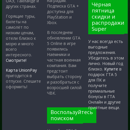
наградам.
ОАЭ, Таиланде и
Чёрная
Подписка GTA +
других странах.
пятница
доступна для
скидки и
Горящие туры,
PlayStation и
билеты на
распродажи
Xbox.
самолёт по
Super
В последнем
низким ценам,
обновлении GTA
отели близко к
У нас всегда есть
5 Online в игре
морю и много
выгодные
появились
всего
предложения.
Наёмники и
интересного.
Убедитесь в этом
частная военная
Смотрите!
лично. Новый год
компания. Вам
близко.
Купите
в
Карта UnionPay
предстоит
подарок ГТА 5
пригодится в
выбрать сторону
для ПК и
отпуске. Спешите
и разобраться с
получите
оформить!
возросшей силой
премиальные
ЧВК.
бонусы в ГТА
Онлайн и другие
приятные вещи.
Воспользуйтесь
поиском