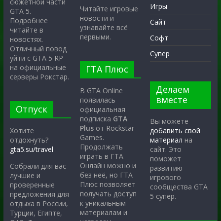
сюжетной части
Игры
Читайте игровые
GTA 5.
новости и
Подробнее
Сайт
узнавайте всё
читайте в
первыми.
Софт
новостях.
Отличный повод
Супер
уйти с GTA 5 RP
на официальные
ГТА Плюс
серверы Рокстар.
Делаем
В GTA Online
вместе
появилась
Отпуск
официальная
подписка
GTA
Вы можете
Plus
от Rockstar
Хотите
добавить свой
Games.
отдохнуть?
материал
на
Продолжать
gta5.su/travel
сайт. Это
играть в ГТА
поможет
Онлайн можно и
Собрали для вас
развитию
без неё, но ГТА
лучшие и
игрового
Плюс позволяет
проверенные
сообщества GTA
получать доступ
предложения для
5 супер.
к уникальным
отдыха в России,
материалам и
Турции, Египте,