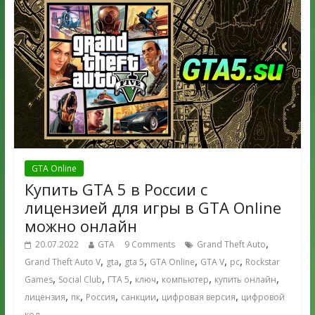
GTA Online
Купить GTA 5 в России с
лицензией для игры в GTA Online
можно онлайн
,
20.07.2022
GTA
9 Comments
Grand Theft Auto
,
,
,
,
,
,
Grand Theft Auto V
gta
gta 5
GTA Online
GTA V
pc
Rockstar
,
,
,
,
,
,
Games
Social Club
ГТА 5
ключ
компьютер
купить онлайн
,
,
,
,
,
лицензия
пк
Россия
санкции
цифровая версия
цифровой
код