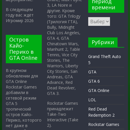
период
3, LA Noire и
времени
В следующем
другие. Кроме
году вас ждёт
того: GTA Trilogy
Игромир 2026
(Трилогия ГТА),
Bully, Midnight
Club Los Angeles,
GTA 4, GTA
Остров
Рубрики
Chinatown Wars,
Кайо-
Manhunt 2, Table
Перико в
Tennis, Vice City
Grand Theft Auto
GTA Online
Stories, The
5
Warriors, Liberty
В крупном
City Stories, San
GTA
обновлении для
Andreas, GTA
GTA 6
GTA Online
Advance, Red
Rockstar Games
Dead Revolver,
GTA Online
добавили в
GTA 3.
сетевой режим
LOL
Rockstar Games
GTA 5
принадлежит
тропический
Red Dead
Take-Two
остров Кайо-
Redemption 2
Interactive (Take
Перико, которого
Rockstar Games
2).
нет даже в