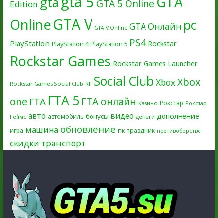
gta 5
GTA
gta
GTA 5 Online
Edition
GTA V
Online
pc
GTA Онлайн
GTA V Online
PS4
PlayStation
Rockstar
PlayStation 4
PlayStation 5
Rockstar Games
Rockstar Games Launcher
Social Club
Xbox
Xbox
Rockstar Games Social Club
RP
ГТА 5
one
ГТА онлайн
ГТА
Рокстар
Казино
Рокстар
авто
видео
дополнение
бонусы
автомобиль
Геймс
деньги
обновление
машина
игра
пк
праздник
противоборство
скидки
транспорт