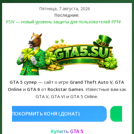
Пятница, 7 августа, 2026
Последние:
PSN — новый уровень защиты для пользователей PPN!
Теперь в каждой подписке
The Kortz Center Heist выйдет в GTA Online уже 14 июля
Регистрация в Rockstar Games Social Club ошибка #1.500.7:
как зарегистрировать аккаунт и войти без проблем в 2026
году
Получайте особые награды в GTA Online по программе
Fine Art Collector
GTA 6 официальная обложка игры и Предзаказ Grand Theft
Auto VI
GTA 5 супер
— сайт о игре
Grand Theft Auto V
,
GTA
Online
и
GTA 6
от
Rockstar Games
. Известные вам как
GTA V, GTA VI и GTA 5 Online.
НЯ (ДОНАТ)
КУПИТЬ GTA 5 ONL
Купить GTA 5