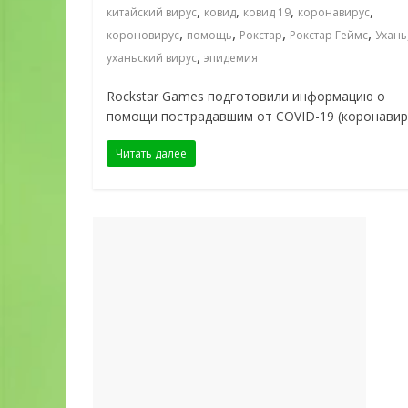
,
,
,
,
китайский вирус
ковид
ковид 19
коронавирус
,
,
,
,
короновирус
помощь
Рокстар
Рокстар Геймс
Ухань
,
уханьский вирус
эпидемия
Rockstar Games подготовили информацию о
помощи пострадавшим от COVID-19 (коронавиру
Читать далее