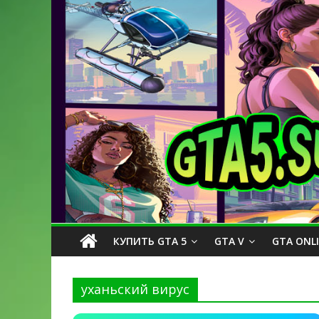
КУПИТЬ GTA 5
GTA V
GTA ONL
уханьский вирус