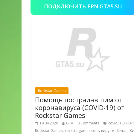
ПОДКЛЮЧИТЬ PPN.GTA5.SU
Rockstar Games
Помощь пострадавшим от
коронавируса (COVID-19) от
Rockstar Games
,
19.04.2020
GTA
0 Comments
covid
COVID-
,
,
,
Rockstar Games
rockstargames.com
вирус из Китая
Ки