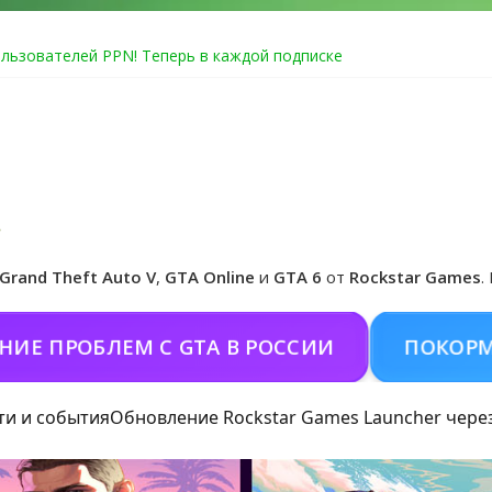
льзователей PPN! Теперь в каждой подписке
Online уже 14 июля
Club ошибка #1.500.7: как зарегистрировать аккаунт и войти без
e по программе Fine Art Collector
едзаказ Grand Theft Auto VI
Grand Theft Auto V
,
GTA Online
и
GTA 6
от
Rockstar Games
.
РОБЛЕМ С GTA В РОССИИ
ПОКОРМИТЬ К
ти и события
Обновление Rockstar Games Launcher чере