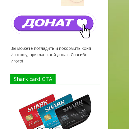
Вы можете погладить и покормить коня
Игогошу, прислав свой донат. Спасибо.
Игого!
Shark card GTA