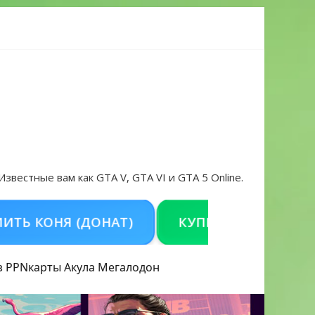
 проблем в 2026 году
 Известные вам как GTA V, GTA VI и GTA 5 Online.
ОНЯ (ДОНАТ)
КУПИТЬ GTA 5 ONLINE НА
з PPN
карты Акула
Мегалодон