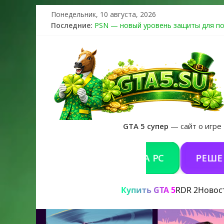
Понедельник, 10 августа, 2026
Последние:
PSN — новый уровень защиты для по
The Kortz Center Heist выйдет в GTA 
Регистрация в Rockstar Games Social 
Получайте особые награды в GTA Onlin
GTA 6 официальная обложка игры и Пр
GTA 5 супер
— сайт о игре
КУПИТЬ GTA 5 ONLINE НА PC
РЕШЕНИЕ П
Купить GTA 5
RDR 2
Новос