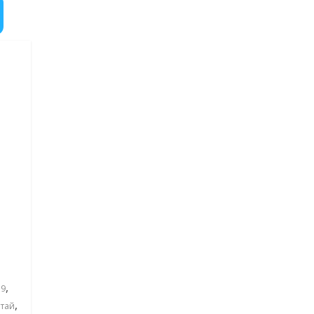
,
19
,
тай