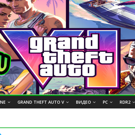
INE
GRAND THEFT AUTO V
ВИДЕО
PC
RDR2